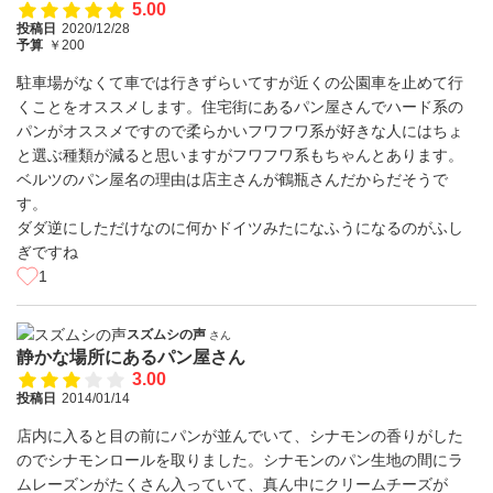
5.00
投稿日
2020/12/28
予算
￥200
駐車場がなくて車では行きずらいてすが近くの公園車を止めて行
くことをオススメします。住宅街にあるパン屋さんでハード系の
パンがオススメですので柔らかいフワフワ系が好きな人にはちょ
と選ぶ種類が減ると思いますがフワフワ系もちゃんとあります。
ベルツのパン屋名の理由は店主さんが鶴瓶さんだからだそうで
す。
ダダ逆にしただけなのに何かドイツみたになふうになるのがふし
ぎですね
1
スズムシの声
さん
静かな場所にあるパン屋さん
3.00
投稿日
2014/01/14
店内に入ると目の前にパンが並んでいて、シナモンの香りがした
のでシナモンロールを取りました。シナモンのパン生地の間にラ
ムレーズンがたくさん入っていて、真ん中にクリームチーズが