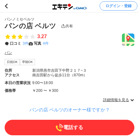
ログイン・登録
パンノミセベルツ
パンの店 ベルツ
共有
3.27
口コミ
3件
写真
4件
パン
日祝OK
早朝OK
住所
新潟県燕市吉田下中野２１７−３
アクセス
南吉田駅から徒歩11分（870m）
本日の営業状況
9:00〜18:00
価格帯
￥200 〜 ￥300
詳細情報を見る
パンの店 ベルツのオーナー様ですか？
電話する