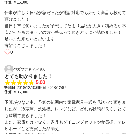
予算
￥15,000
仕事が忙しく日程が急だったが電話対応でも細かく商品も教えて
頂けました！
当日も車で伺いましたが予想してたより品物が大きく積めるか不
安だった所スタッフの方が手伝って頂きどうにか詰めました！
是非また来たいと思います！
有難うございました！
0
べガッチャマン
さん
とても助かりました！
5.00
投稿日
2018/12/10
利用日
2018/12/07
予算
￥35,000
予算が少ない中、予算の範囲内で家電家具一式を見繕って頂きま
したが、冷蔵庫、洗濯機、レンジなど、どれも状態が良く、とて
も綺麗で驚きました！
また、家電だけでなく、家具もダイニングセットや食器棚、テレ
ビボードなど充実した品揃え。