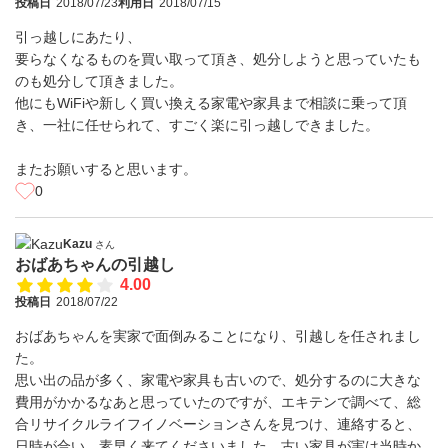
投稿日
2018/07/23
利用日
2018/07/15
引っ越しにあたり、
要らなくなるものを買い取って頂き、処分しようと思っていたも
のも処分して頂きました。
他にもWiFiや新しく買い換える家電や家具まで相談に乗って頂
き、一社に任せられて、すごく楽に引っ越しできました。
またお願いすると思います。
0
Kazu
さん
おばあちゃんの引越し
4.00
投稿日
2018/07/22
おばあちゃんを実家で面倒みることになり、引越しを任されまし
た。
思い出の品が多く、家電や家具も古いので、処分するのに大きな
費用がかかるなあと思っていたのですが、エキテンで調べて、総
合リサイクルライフイノベーションさんを見つけ、連絡すると、
日時が合い、素早く来てくださいました。古い家具が実は当時か