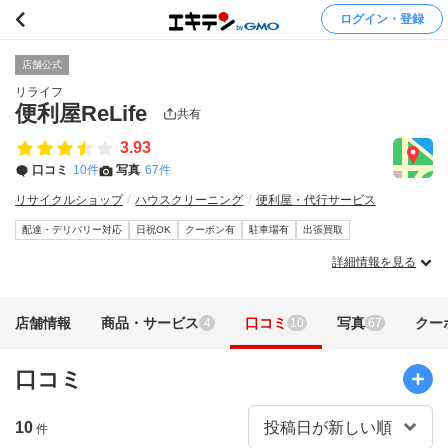
ログイン・登録
店舗公式
リライフ
便利屋ReLife
共有
3.93
口コミ
10件
写真
67件
リサイクルショップ
ハウスクリーニング
便利屋・代行サービス
配達・デリバリー対応
日祝OK
クーポン有
駐車場有
出張買取
詳細情報を見る
店舗情報
商品・サービス
口コミ
写真
クー
4
10
67
口コミ
10
件