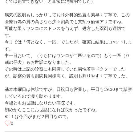
くては処置できない」と非常に消極的でした）
病気の説明もしっかりしており外科的処置も素早く丁寧で、この
医療行為の質の高さなら少々割高でも支払う価値アリですね。
可能な限りワンコにストレスを与えず、処方した薬剤も適切で
す。
今までは「何となく、一応」でしたが、確実に結果にコ○ットしま
す。
中一日おいて、（うちにはワンコが二匹いるので）もう一匹（０
歳の仔犬）もお世話になりました。
その時は上記の診察にも同席していた男性若手ドクターでした
が、診察の質も副院長同様高く、説明も判りやすく丁寧でした。
基本木曜日は休診ですが、日祝日も営業し、平日も19:30まで診察
しているので凄く助かります。
今後ともお世話になりたい病院です。
初めからここにお世話になれば良かったですね。
※-１は今回がまだ２回目なので。
0