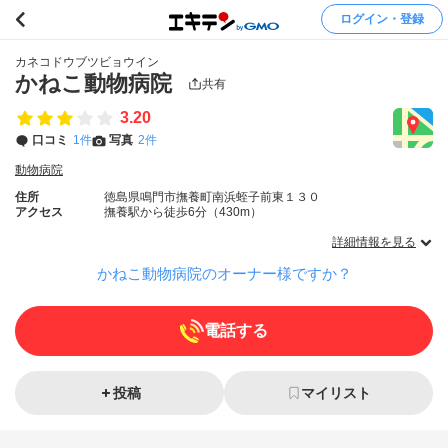
ログイン・登録
カネコドウブツビョウイン
かねこ動物病院
共有
3.20
口コミ
1件
写真
2件
動物病院
住所
徳島県鳴門市撫養町南浜蛭子前東１３０
アクセス
撫養駅から徒歩6分（430m）
詳細情報を見る
かねこ動物病院のオーナー様ですか？
電話する
投稿
マイリスト