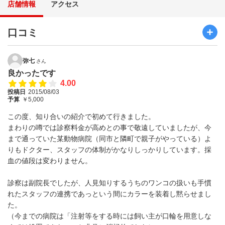
店舗情報
アクセス
口コミ
弥七
さん
良かったです
4.00
投稿日
2015/08/03
予算
￥5,000
この度、知り合いの紹介で初めて行きました。
まわりの噂では診察料金が高めとの事で敬遠していましたが、今
まで通っていた某動物病院（同市と隣町で親子がやっている）よ
りもドクター、スタッフの体制がかなりしっかりしています。採
血の値段は変わりません。
診察は副院長でしたが、人見知りするうちのワンコの扱いも手慣
れたスタッフの連携であっという間にカラーを装着し黙らせまし
た。
（今までの病院は「注射等をする時には飼い主が口輪を用意しな