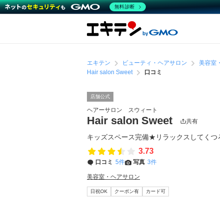
無料診断
エキテン
ビューティ・ヘアサロン
美容室
Hair salon Sweet
口コミ
店舗公式
ヘアーサロン スウィート
Hair salon Sweet
共有
キッズスペース完備★リラックスしてくつ
3.73
口コミ
5件
写真
3件
美容室・ヘアサロン
日祝OK
クーポン有
カード可