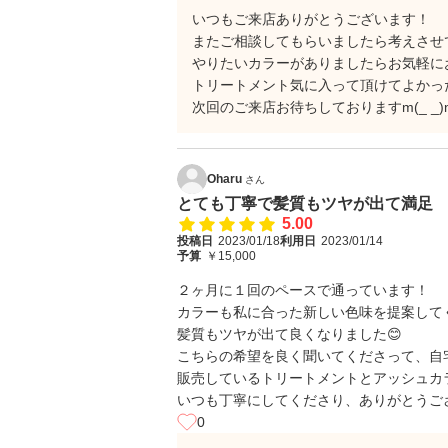
いつもご来店ありがとうございます！
またご相談してもらいましたら考えさせ
やりたいカラーがありましたらお気軽にお伝
トリートメント気に入って頂けてよかっ
次回のご来店お待ちしておりますm(_ _)
Oharu
さん
とても丁寧で髪質もツヤが出て満足
5.00
投稿日
2023/01/18
利用日
2023/01/14
予算
￥15,000
２ヶ月に１回のペースで通っています！
カラーも私に合った新しい色味を提案して
髪質もツヤが出て良くなりました😊
こちらの希望を良く聞いてくださって、自
販売しているトリートメントとアッシュカ
いつも丁寧にしてくださり、ありがとうござ
0