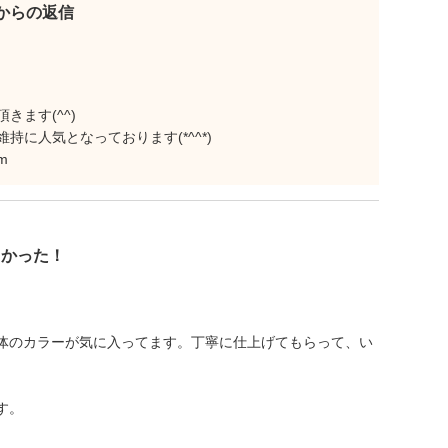
eetからの返信
ます(^^)
に人気となっております(*^^*)
m
よかった！
体のカラーが気に入ってます。丁寧に仕上げてもらって、い
す。