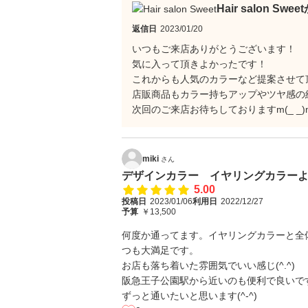
Hair salon Sw
返信日
2023/01/20
いつもご来店ありがとうございます！
気に入って頂きよかったです！
これからも人気のカラーなど提案させて頂き
店販商品もカラー持ちアップやツヤ感の維持
次回のご来店お待ちしておりますm(_ _)
miki
さん
デザインカラー イヤリングカラー
5.00
投稿日
2023/01/06
利用日
2022/12/27
予算
￥13,500
何度か通ってます。イヤリングカラーと全
つも大満足です。
お店も落ち着いた雰囲気でいい感じ(^.^)
阪急王子公園駅から近いのも便利で良いで
ずっと通いたいと思います(^-^)