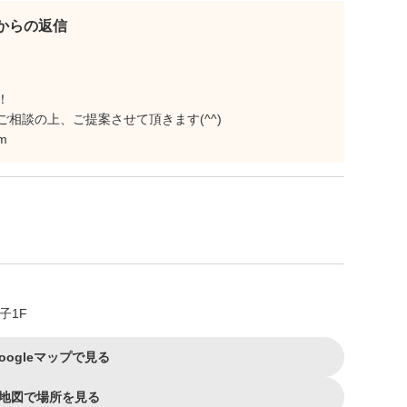
eetからの返信
！
相談の上、ご提案させて頂きます(^^)
m
子1F
oogleマップで見る
地図で場所を見る