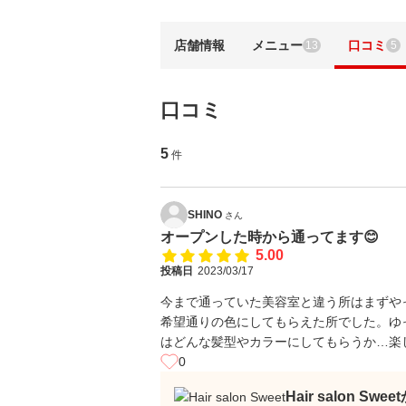
店舗情報
メニュー
口コミ
13
5
口コミ
5
件
SHINO
さん
オープンした時から通ってます😊
5.00
投稿日
2023/03/17
今まで通っていた美容室と違う所はまずや
希望通りの色にしてもらえた所でした。ゆ
はどんな髪型やカラーにしてもらうか…楽
0
Hair salon Sw