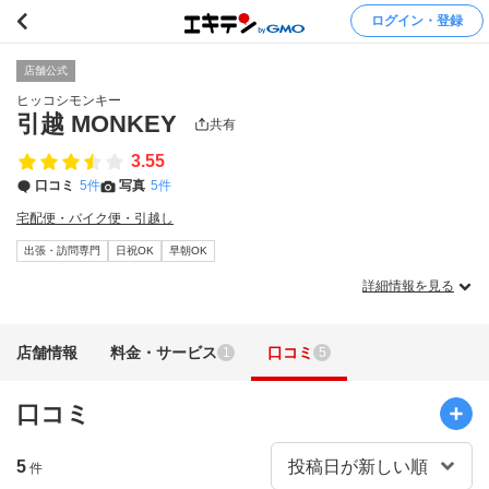
ログイン・登録
店舗公式
ヒッコシモンキー
引越 MONKEY
共有
3.55
口コミ
5件
写真
5件
宅配便・バイク便・引越し
出張・訪問専門
日祝OK
早朝OK
詳細情報を見る
店舗情報
料金・サービス
口コミ
1
5
口コミ
5
件