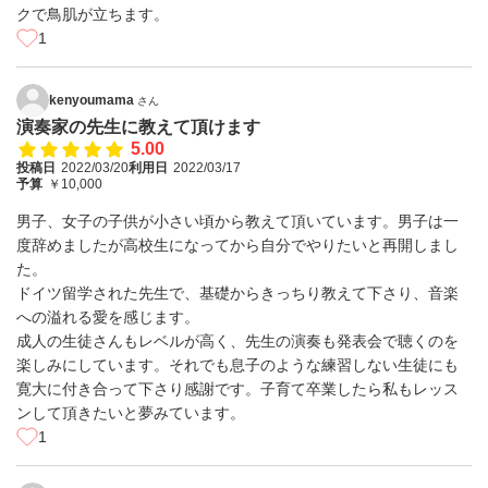
クで鳥肌が立ちます。
1
kenyoumama
さん
演奏家の先生に教えて頂けます
5.00
投稿日
2022/03/20
利用日
2022/03/17
予算
￥10,000
男子、女子の子供が小さい頃から教えて頂いています。男子は一
度辞めましたが高校生になってから自分でやりたいと再開しまし
た。
ドイツ留学された先生で、基礎からきっちり教えて下さり、音楽
への溢れる愛を感じます。
成人の生徒さんもレベルが高く、先生の演奏も発表会で聴くのを
楽しみにしています。それでも息子のような練習しない生徒にも
寛大に付き合って下さり感謝です。子育て卒業したら私もレッス
ンして頂きたいと夢みています。
1