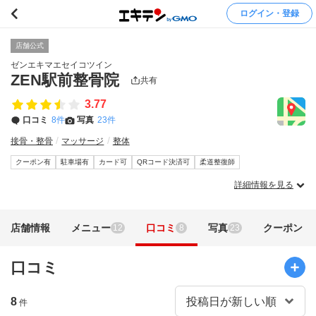
ログイン・登録
店舗公式
ゼンエキマエセイコツイン
ZEN駅前整骨院
共有
3.77
口コミ
8件
写真
23件
接骨・整骨
マッサージ
整体
クーポン有
駐車場有
カード可
QRコード決済可
柔道整復師
詳細情報を見る
店舗情報
メニュー
口コミ
写真
クーポン
12
8
23
口コミ
8
件