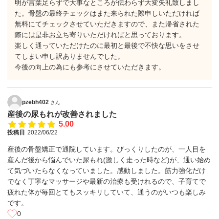
明が言葉足らずで大事なところが伝わらず大変失礼致しまし
た。骨盤の最終チェックはまた来られた際申しいただければ
無料にてチェックさせていただきますので、また帰省された
際には是非お立ち寄りいただければと思っております。
楽しく通っていただけたのに最初と最後で不快な思いをさせ
てしまい申し訳ありませんでした。
今後の向上の為にも参考にさせていただきます。
pzebh402
さん
産後の尿もれが改善されました
5.00
投稿日
2022/06/22
産後の骨盤矯正で通院しています。びっくりしたのが、一人目を
産んだ後から悩んでいた尿もれ(激しく走った時など)が、通い始め
て気づいたらなくなっていました。感動しました。筋力強化だけ
でなく丁寧なマッサージや最新の治療も受けれるので、子育てで
疲れた体が毎回とてもスッキリしていて、通うのがいつも楽しみ
です。
0