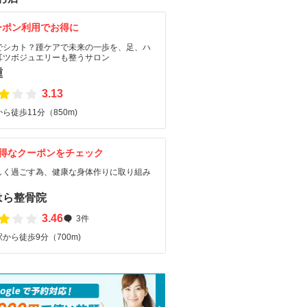
ーポン利用でお得に
でシカト？踵ケアで未来の一歩を、足、ハ
耳ツボジュエリーも整うサロン
踵
3.13
ら徒歩11分（850m)
得なクーポンをチェック
しく過ごす為、健康な身体作りに取り組み
はら整骨院
3.46
3件
から徒歩9分（700m)