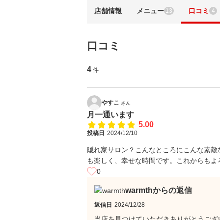
店舗情報
メニュー
口コミ
13
4
口コミ
4
件
やすこ
さん
月一通います
5.00
投稿日
2024/12/10
隠れ家サロン？こんなところにこんな素敵
も楽しく、幸せな時間です。これからもよ
0
warmthからの返信
返信日
2024/12/28
当店を見つけていただきありがとうござ