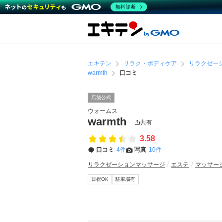
無料診断
エキテン
リラク・ボディケア
リラクゼー
warmth
口コミ
店舗公式
ウォームス
warmth
共有
3.58
口コミ
4件
写真
10件
リラクゼーションマッサージ
エステ
マッサー
日祝OK
駐車場有