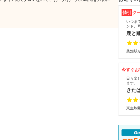
値引
ク
いつま
ンド、
鹿と
菜畑駅か
今すぐお
日々楽
ます。
きた
東生駒駅