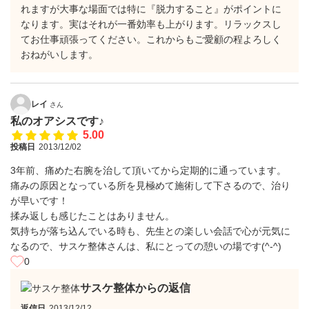
れますが大事な場面では特に『脱力すること』がポイントに
なります。実はそれが一番効率も上がります。リラックスし
てお仕事頑張ってください。これからもご愛顧の程よろしく
おねがいします。
レイ
さん
私のオアシスです♪
5.00
投稿日
2013/12/02
3年前、痛めた右腕を治して頂いてから定期的に通っています。
痛みの原因となっている所を見極めて施術して下さるので、治り
が早いです！
揉み返しも感じたことはありません。
気持ちが落ち込んでいる時も、先生との楽しい会話で心が元気に
なるので、サスケ整体さんは、私にとっての憩いの場です(^-^)
0
サスケ整体からの返信
返信日
2013/12/12