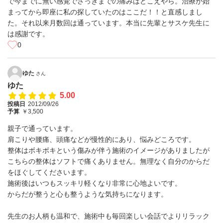
で今までに無い感覚でさっきまでの痛みはどこえやら。治療が始
まってから即座に私の探していたのはここだ！！と直感しまし
た。それ以来月数回は通っています。本当に先輩とサスケ先生に
は感謝です。
0
ゆた
さん
ゆた
5.00
投稿日
2012/09/26
予算
￥3,500
親子で通っています。
肩こりや腰痛、頭痛などが慢性的にあり、悩みどころです。
整体はボキボキという傷みが伴う施術のイメージがありましたが
こちらの整体はソフトで痛くありません。無理なく自分のからだ
をほぐしてくださいます。
施術後はいつもスッキリ軽くなり非常に心地よいです。
からだが整うと心も整うような気持ちになります。
先生のお人柄も温和で、施術中も毎回楽しい会話でよりリラック