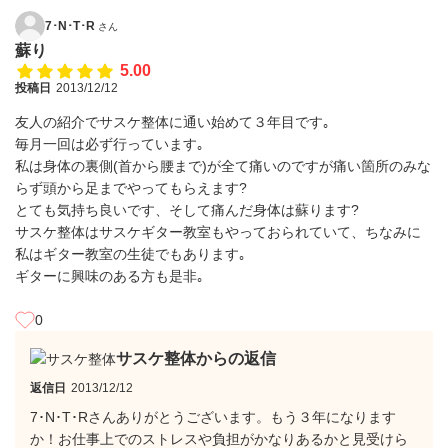
7･N･T･R
さん
蘇り
5.00
投稿日
2013/12/12
友人の紹介でサスケ整体に通い始めて３年目です｡
毎月一回は必ず行っています｡
私は身体の裏側(首から腰まで)が全て痛いのですが痛い箇所のみな
らず頭から足までやってもらえます?
とても気持ち良いです、そして痛んだ身体は蘇ります?
サスケ整体はサスケギター教室もやっておられていて、ちなみに
私はギター教室の生徒でもあります｡
ギターに興味のある方も是非｡
0
サスケ整体からの返信
返信日
2013/12/12
7･N･T･Rさんありがとうございます。もう３年になります
か！お仕事上でのストレスや負担がかなりあるかと見受けら