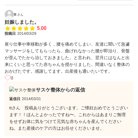
tt
さん
妊娠しました。
5.00
投稿日
2014/03/29
座り仕事や車移動が多く，腰を痛めてしまい、友達に聞いて急遽
マッサージをしてもらったら、曲げれなかった腰が即治り、骨盤
が歪んでたから治しておきました。と言われ、翌月にはなんと出
来にくいと思ってた赤ちゃんを授かりました。間違いなく整体の
おかげたです。感謝してます。出産後も通いたいです。
0
サスケ整体からの返信
返信日
2014/03/31
ttさん 投稿ありがとうございます。ご懐妊おめでとうござい
ます！！ほんとよかったですね〜。これからはあまりご無理
をせずお体に気をつけて元気な赤ちゃんを産んでください
ね。また産後のケアの方はお任せくださいませ。