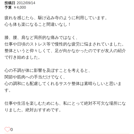
投稿日
2012/09/14
予算
￥4,000
疲れを感じたら、駆け込み寺のように利用しています。
心も体も楽になること間違いなし！
膝、腰、肩など局所的な痛みではなく、
仕事や日頃のストレス等で慢性的な疲労に悩まされていました。
整体というと仰々しくて、足が向かなかったのですが友人の紹介
で行き始めました。
心の不調が体に影響を及ぼすことを考えると、
関節や筋肉への手当だけでなく、
心の調和にも配慮してくれるサスケ整体は素晴らしいと思いま
す。
仕事や生活を楽しむためにも、私にとって絶対不可欠な場所にな
りました。絶対おすすめです。
0