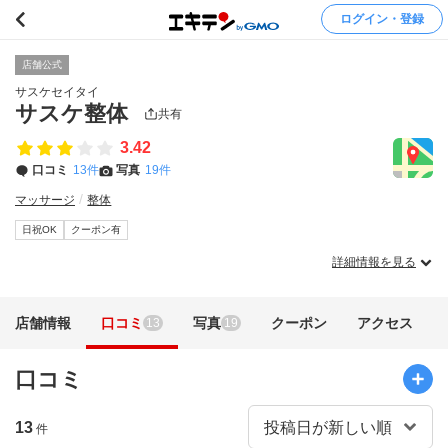
ログイン・登録
店舗公式
サスケセイタイ
サスケ整体
共有
3.42
口コミ
13件
写真
19件
マッサージ
整体
日祝OK
クーポン有
詳細情報を見る
店舗情報
口コミ
写真
クーポン
アクセス
13
19
口コミ
13
件