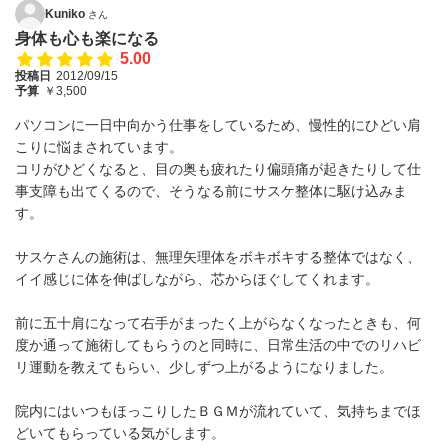
Kuniko
さん
身体も心も楽になる
5.00
投稿日
2012/09/15
予算
￥3,500
パソコンに一日中向かう仕事をしているため、慢性的にひどい肩
こりに悩まされています。
コリがひどくなると、目の奥も疲れたり偏頭痛が起きたりして仕
事支障も出てくるので、そうなる前にサスケ整体に駆け込みま
す。
サスケさんの施術は、無理矢理体をボキボキする整体ではなく、
イイ感じに体を伸ばしながら、芯からほぐしてくれます。
前に五十肩になって右手がまったく上がらなくなったときも、何
度か通って施術してもらうのと同時に、日常生活の中でのリハビ
リ運動を教えてもらい、少しずつ上がるようになりました。
院内にはいつもほっこりしたＢＧＭが流れていて、気持ちまでほ
どいてもらっている気がします。