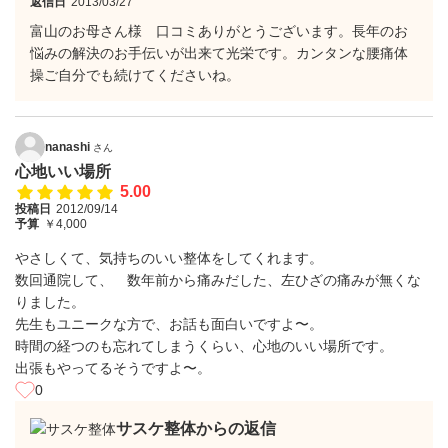
返信日
2013/03/27
富山のお母さん様 口コミありがとうございます。長年のお
悩みの解決のお手伝いが出来て光栄です。カンタンな腰痛体
操ご自分でも続けてくださいね。
nanashi
さん
心地いい場所
5.00
投稿日
2012/09/14
予算
￥4,000
やさしくて、気持ちのいい整体をしてくれます。
数回通院して、 数年前から痛みだした、左ひざの痛みが無くな
りました。
先生もユニークな方で、お話も面白いですよ〜。
時間の経つのも忘れてしまうくらい、心地のいい場所です。
出張もやってるそうですよ〜。
0
サスケ整体からの返信