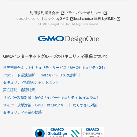
利用規約
運営会社
プライバシーポリシー
best choice クリニック byGMO
best choice 歯科 byGMO
©GMO DesignOne, Inc. All Rights reserved.
GMOインターネットグループのセキュリティ事業について
世界初総合ネットセキュリティサービス「GMOセキュリティ24」
パスワード漏洩診断
Webサイトリスク診断
セキュリティ相談AIチャットボット
実在証明・盗聴対策
サイバー攻撃対策（GMOサイバーセキュリティ byイエラエ）
サイバー攻撃対策（GMO Flatt Security）
なりすまし対策
セキュリティ事業の軌跡