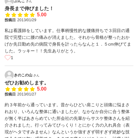
ぶんこ
さん
身長まで伸びました！
5.00
投稿日
2013/01/29
私は看護師をしています。仕事柄慢性的な腰痛持ちで３回目の通
院で完璧にに腰の痛みが消えました。それから骨格が整ったおか
げか先日勤め先の病院で身長を計ったらなんと１．５cm伸びてま
した。ラッキー！！先生ありがとう。
1
きのこの山
さん
ぜひお勧めします。
5.00
投稿日
2013/01/27
約３年前から通っています。昔からひどい肩こりと頭痛に悩まさ
れおり、いろんな整体に通いましたが、なかなか自分に合う整体
が無く半ばあきらめていた所会社の先輩からサスケ整体さんを紹
介されました。行ってみてびっくり！とにかく力の入れ具合（表
現がヘタですみません）なんというか強すぎず弱すぎず絶妙な技