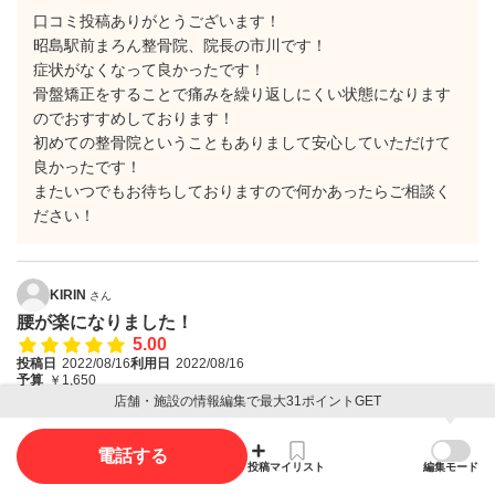
口コミ投稿ありがとうございます！
昭島駅前まろん整骨院、院長の市川です！
症状がなくなって良かったです！
骨盤矯正をすることで痛みを繰り返しにくい状態になります
のでおすすめしております！
初めての整骨院ということもありまして安心していただけて
良かったです！
またいつでもお待ちしておりますので何かあったらご相談く
ださい！
KIRIN
さん
腰が楽になりました！
5.00
投稿日
2022/08/16
利用日
2022/08/16
予算
￥1,650
店舗・施設の情報編集で最大31ポイントGET
全身のもみほぐし＋電気治療をして頂きました！
普段腰を屈めて仕事をしているので腰がすごく張っていたのです
電話する
が、いつも腰にあった鈍痛が少し楽になり、夜もぐっすり眠れて
投稿
マイリスト
編集モード
朝も起きる時に腰に不快感がありませんでした！