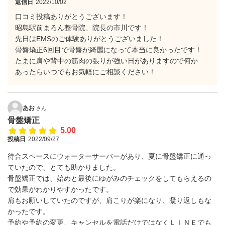
返信日
2022/10/02
口コミ投稿ありがとうございます！
昭島駅前まろん整骨院、院長の市川です！
先日はEMSのご体験ありがとうございました！
骨盤矯正6回目で骨盤が綺麗になって本当に良かったです！
たまに肩や背中の筋肉の張りが強い日がありますので何か
あったらいつでもお気軽にご相談ください！
あお
さん
骨盤矯正
5.00
投稿日
2022/09/27
待合スペースにウォーターサーバーがあり、夏に骨盤矯正に通っ
ていたので、とても助かりました。
骨盤矯正では、始めと最後にゆがみのチェックをしてもらえるの
で効果がわかりやすかったです。
肩もお願いしていたのですが、肩こりが楽になり、凝り返しもな
かったです。
予約や予約の変更、キャンセルを電話だけではなくＬＩＮＥでも