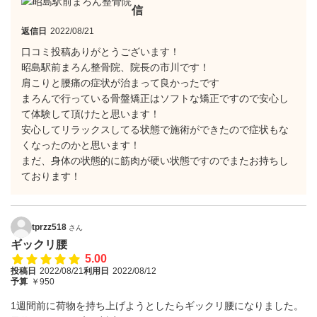
信
返信日
2022/08/21
口コミ投稿ありがとうございます！
昭島駅前まろん整骨院、院長の市川です！
肩こりと腰痛の症状が治まって良かったです
まろんで行っている骨盤矯正はソフトな矯正ですので安心し
て体験して頂けたと思います！
安心してリラックスしてる状態で施術ができたので症状もな
くなったのかと思います！
まだ、身体の状態的に筋肉が硬い状態ですのでまたお持ちし
ております！
tprzz518
さん
ギックリ腰
5.00
投稿日
2022/08/21
利用日
2022/08/12
予算
￥950
1週間前に荷物を持ち上げようとしたらギックリ腰になりました。