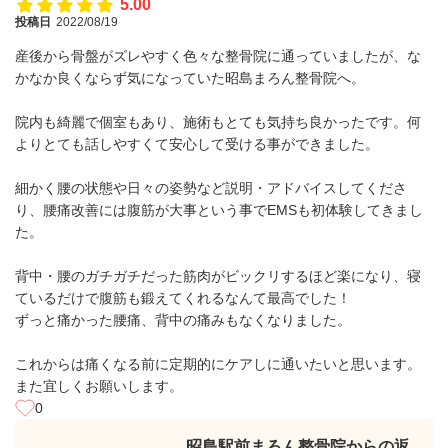
5.00
投稿日
2022/08/19
産後から骨盤がズレやすく色々な整骨院に通っていましたが、な
かなか良くならず気になっていた昭島まろん整骨院へ。
院内も綺麗で個室もあり、施術もとても気持ち良かったです。何
よりとても話しやすくて安心して受ける事ができました。
細かく腰の状態や日々の姿勢など説明・アドバイスしてくださ
り、腰痛改善には腹筋が大事という事でEMSも初体験してきまし
た。
背中・腰のガチガチだった筋肉がビックリするほど楽になり、寝
ているだけで腹筋も鍛えてくれるなんて最高でした！
ずっと痛かった腰痛、背中の痛みもなくなりました。
これからは痛くなる前に定期的にケアしに通いたいと思います。
また宜しくお願いします。
0
昭島駅前まろん整骨院からの返