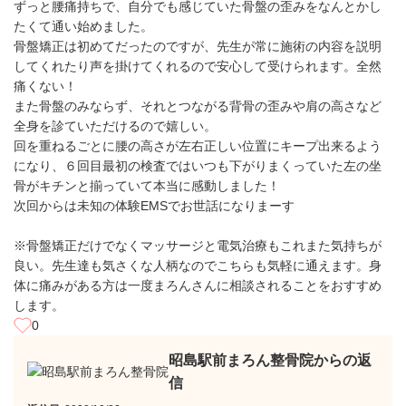
ずっと腰痛持ちで、自分でも感じていた骨盤の歪みをなんとかし
たくて通い始めました。
骨盤矯正は初めてだったのですが、先生が常に施術の内容を説明
してくれたり声を掛けてくれるので安心して受けられます。全然
痛くない！
また骨盤のみならず、それとつながる背骨の歪みや肩の高さなど
全身を診ていただけるので嬉しい。
回を重ねるごとに腰の高さが左右正しい位置にキープ出来るよう
になり、６回目最初の検査ではいつも下がりまくっていた左の坐
骨がキチンと揃っていて本当に感動しました！
次回からは未知の体験EMSでお世話になりまーす
※骨盤矯正だけでなくマッサージと電気治療もこれまた気持ちが
良い。先生達も気さくな人柄なのでこちらも気軽に通えます。身
体に痛みがある方は一度まろんさんに相談されることをおすすめ
します。
0
昭島駅前まろん整骨院からの返
信