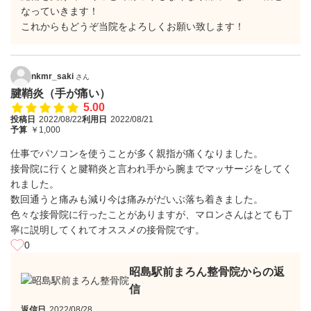
なっていきます！
これからもどうぞ当院をよろしくお願い致します！
nkmr_saki
さん
腱鞘炎（手が痛い）
5.00
投稿日
2022/08/22
利用日
2022/08/21
予算
￥1,000
仕事でパソコンを使うことが多く親指が痛くなりました。
接骨院に行くと腱鞘炎と言われ手から腕までマッサージをしてく
れました。
数回通うと痛みも減り今は痛みがだいぶ落ち着きました。
色々な接骨院に行ったことがありますが、マロンさんはとても丁
寧に説明してくれてオススメの接骨院です。
0
昭島駅前まろん整骨院からの返
信
返信日
2022/08/28