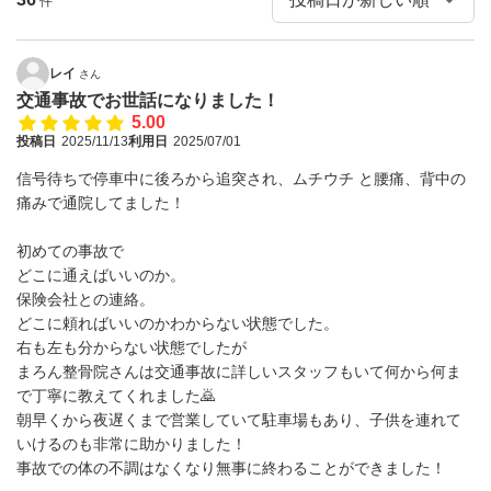
件
レイ
さん
交通事故でお世話になりました！
5.00
投稿日
2025/11/13
利用日
2025/07/01
信号待ちで停車中に後ろから追突され、ムチウチ と腰痛、背中の
痛みで通院してました！
初めての事故で
どこに通えばいいのか。
保険会社との連絡。
どこに頼ればいいのかわからない状態でした。
右も左も分からない状態でしたが
まろん整骨院さんは交通事故に詳しいスタッフもいて何から何ま
で丁寧に教えてくれました🙇
朝早くから夜遅くまで営業していて駐車場もあり、子供を連れて
いけるのも非常に助かりました！
事故での体の不調はなくなり無事に終わることができました！