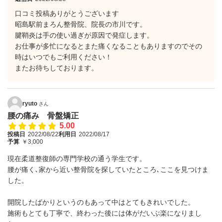
口コミ投稿ありがとうございます
昭島駅前まろん整骨院、院長の市川です。
腱鞘炎は手の使い過ぎが原因で発症します。
お仕事が多忙になるとまた痛くなることもありますのでその
時はいつでもご利用ください！
またお待ちしております。
ryuto
さん
腰の痛み 骨盤矯正
5.00
投稿日
2022/08/22
利用日
2022/08/17
予算
￥3,000
現在柔道整復師の専門学校の通う学生です。
腰が痛く､家から近い整骨院を探していたところ､ここを見つけま
した。
開院したばかりというのもあって中はとてもきれいでした。
施術もとても丁寧で、終わった後には体がだいぶ楽になりまし