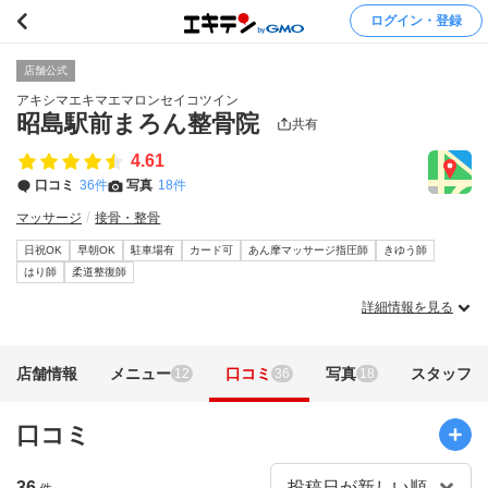
ログイン・登録
店舗公式
アキシマエキマエマロンセイコツイン
昭島駅前まろん整骨院
共有
4.61
口コミ
36件
写真
18件
マッサージ
接骨・整骨
日祝OK
早朝OK
駐車場有
カード可
あん摩マッサージ指圧師
きゆう師
はり師
柔道整復師
詳細情報を見る
店舗情報
メニュー
口コミ
写真
スタッフ
12
36
18
口コミ
36