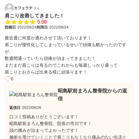
カフェラテ
さん
肩こり改善してきました！
5.00
投稿日
2022/08/24
利用日
2022/08/24
最近週に何度か通わさせて頂いております！
肩こりが慢性化してしまっているせいで頭痛も酷かったのです
が、
数週間通っていたら頭痛が治まってきました！
まだまだ肩こりは有るのでこれからも毎週しっかり通って
肩こりとおさらば出来る様に頑張ります！
0
昭島駅前まろん整骨院からの返
信
返信日
2022/08/26
口コミ投稿ありがとうございます！
昭島駅前まろん整骨院、院長の市川です！
頭の痛みが治まってよかったです！
施術を受けていくことで肩こりもなくなり痛みのない生活と