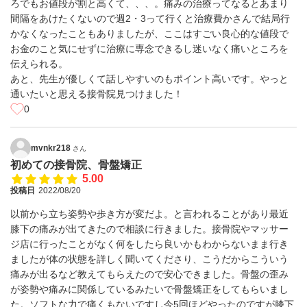
ろでもお値段が割と高くて、、、。痛みの治療ってなるとあまり
間隔をあけたくないので週2・3って行くと治療費かさんで結局行
かなくなったこともありましたが、ここはすごい良心的な値段で
お金のこと気にせずに治療に専念できるし迷いなく痛いところを
伝えられる。
あと、先生が優しくて話しやすいのもポイント高いです。やっと
通いたいと思える接骨院見つけました！
0
mvnkr218
さん
初めての接骨院、骨盤矯正
5.00
投稿日
2022/08/20
以前から立ち姿勢や歩き方が変だよ。と言われることがあり最近
膝下の痛みが出てきたので相談に行きました。接骨院やマッサー
ジ店に行ったことがなく何をしたら良いかもわからないまま行き
ましたが体の状態を詳しく聞いてくださり、こうだからこういう
痛みが出るなど教えてもらえたので安心できました。骨盤の歪み
が姿勢や痛みに関係しているみたいで骨盤矯正をしてもらいまし
た。ソフトな力で痛くもないですし今5回ほどやったのですが膝下