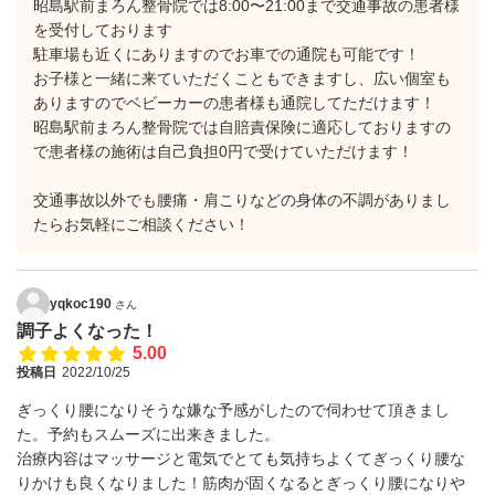
昭島駅前まろん整骨院では8:00〜21:00まで交通事故の患者様
を受付しております
駐車場も近くにありますのでお車での通院も可能です！
お子様と一緒に来ていただくこともできますし、広い個室も
ありますのでベビーカーの患者様も通院してただけます！
昭島駅前まろん整骨院では自賠責保険に適応しておりますの
で患者様の施術は自己負担0円で受けていただけます！
交通事故以外でも腰痛・肩こりなどの身体の不調がありまし
たらお気軽にご相談ください！
yqkoc190
さん
調子よくなった！
5.00
投稿日
2022/10/25
ぎっくり腰になりそうな嫌な予感がしたので伺わせて頂きまし
た。予約もスムーズに出来きました。
治療内容はマッサージと電気でとても気持ちよくてぎっくり腰な
りかけも良くなりました！筋肉が固くなるとぎっくり腰になりや