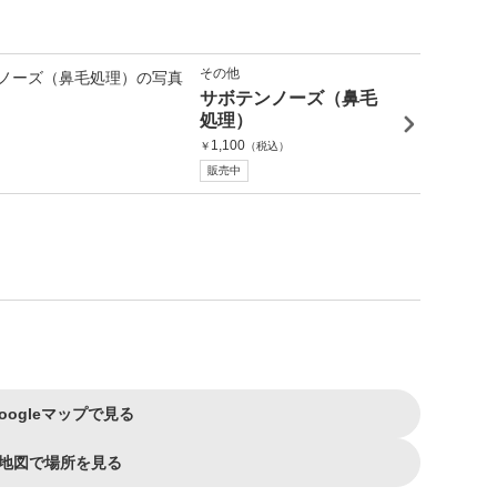
その他
サボテンノーズ（鼻毛
処理）
1,100
￥
（税込）
販売中
oogleマップで見る
地図で場所を見る