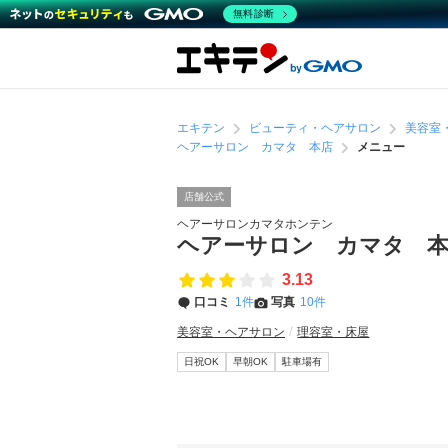
無料診断
エキテン
ビューティ・ヘアサロン
美容室
ヘアーサロン カマタ 本店
メニュー
店舗公式
ヘアーサロンカマタホンテン
ヘアーサロン カマタ 
3.13
口コミ
1件
写真
10件
美容室・ヘアサロン
理容室・床屋
日祝OK
早朝OK
駐車場有