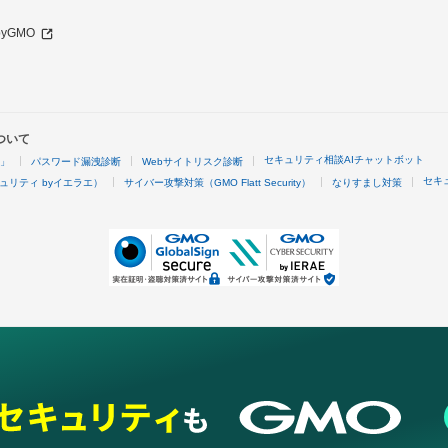
 byGMO
ついて
セキュリティ相談AIチャットボット
4」
パスワード漏洩診断
Webサイトリスク診断
セキ
ュリティ byイエラエ）
サイバー攻撃対策（GMO Flatt Security）
なりすまし対策