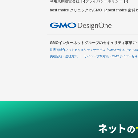
利用規約
運営会社
プライバシーポリシー
best choice クリニック byGMO
best choice 歯科
GMOインターネットグループのセキュリティ事業に
世界初総合ネットセキュリティサービス「GMOセキュリティ2
実在証明・盗聴対策
サイバー攻撃対策（GMOサイバーセキ