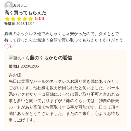
みお
さん
高く買ってもらえた
5.00
投稿日
2023/12/04
真珠のネックレス他でめちゃくちゃ安かったので、ダメもとで
持って行ったら全然違う金額で買い取ってもらえた！ありがとう
0
藤のくらからの返信
返信日
2023/12/05
みお様
先日は貴重なパールのネックレスお譲り頂き誠にありがとう
ございます。他社様を数カ所回られたと伺いました。パール
系のアクセサリーは店舗によっては買い取り不可と言われる
事も多いと聞いておりますが『藤のくら』では、独自の販売
ルートがあり高値でお買取りする事が可能です。口コミ頂き
誠にありがとうございました。またのご来店、心よりお待ち
申し上げます。