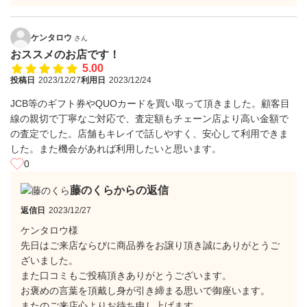
ケンタロウ
さん
おススメのお店です！
5.00
投稿日
2023/12/27
利用日
2023/12/24
JCB等のギフト券やQUOカードを買い取って頂きました。顧客目
線の親切で丁寧なご対応で、査定額もチェーン店より高い金額で
の査定でした。店舗もキレイで話しやすく、安心して利用できま
した。また機会があれば利用したいと思います。
0
藤のくらからの返信
返信日
2023/12/27
ケンタロウ様
先日はご来店ならびに商品券をお譲り頂き誠にありがとうご
ざいました。
また口コミもご投稿頂きありがとうございます。
お褒めの言葉を頂戴し身が引き締まる思いで御座います。
またのご来店心よりお待ち申し上げます。