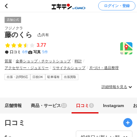
ログイン・登録
店舗公式
フジノクラ
藤のくら
共有
3.77
口コミ
6件
写真
5件
質屋
金券ショップ・チケットショップ
時計
アクセサリー・ジュエリー
リサイクルショップ
片づけ・遺品整理
出張・訪問対応
日祝OK
駐車場有
出張買取
詳細情報を見る
店舗情報
商品・サービス
口コミ
Instagram
10
6
口コミ