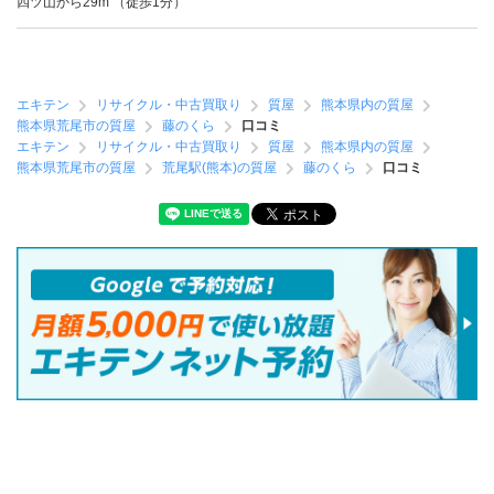
四ツ山から29m （徒歩1分）
エキテン
リサイクル・中古買取り
質屋
熊本県内の質屋
熊本県荒尾市の質屋
藤のくら
口コミ
エキテン
リサイクル・中古買取り
質屋
熊本県内の質屋
熊本県荒尾市の質屋
荒尾駅(熊本)の質屋
藤のくら
口コミ