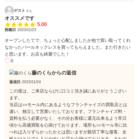
ゲスト
さん
オススメです
5.00
投稿日
2023/11/23
オープンしたてで、ちょっと心配しましたが他で買い取ってくれ
なかったパールネックレスを買ってもらえました。また行きたい
と思います。お店も綺麗でした！
0
藤のくらからの返信
返信日
2023/11/24
この度は、ご来店ならびに口コミ頂き誠にありがとうござい
ます。
当店は○○モール内にあるようなフランチャイズの買取店とは
違い、独立して営業いたしております。フランチャイズ料・
賃料を払う必要がなく、その分お客様に還元出来るよう常日
頃から高価買取を心掛けております。場所も○○モール等に比
べれば入りずらかったかとは思いますが親切丁寧な接客、女
性おひとりでも入りやすいお店を心掛けております。またの