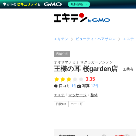
無料診断
エキテン
ビューティ・ヘアサロン
エステ
店舗公式
オオサマノミミ サクラガーデンテン
王様の耳 桜garden店
共有
3.35
口コミ
1件
写真
12件
エステ
マッサージ
整体
日祝OK
カード可