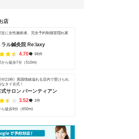
お店
駅近に女性施術者、完全予約制個室隠れ家
。
ラル鍼灸院 Re:laxy
4.70
98件
から徒歩7分（510m)
受付21時》異国情緒溢れる店内で受けられ
的なタイ古式！
古式サロン バーンティアン
3.52
3件
ら徒歩9分（650m)