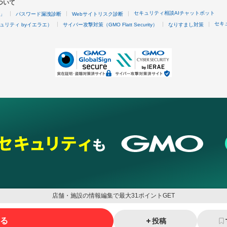
ついて
セキュリティ相談AIチャットボット
4」
パスワード漏洩診断
Webサイトリスク診断
セキ
ュリティ byイエラエ）
サイバー攻撃対策（GMO Flatt Security）
なりすまし対策
店舗・施設の情報編集で最大31ポイントGET
る
投稿