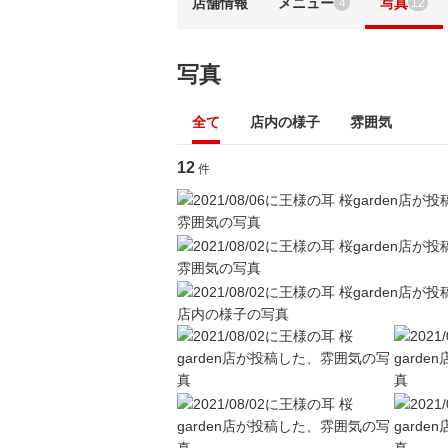
店舗情報
メニュー
写真
4
12
写真
全て
店内の様子
雰囲気
12
件