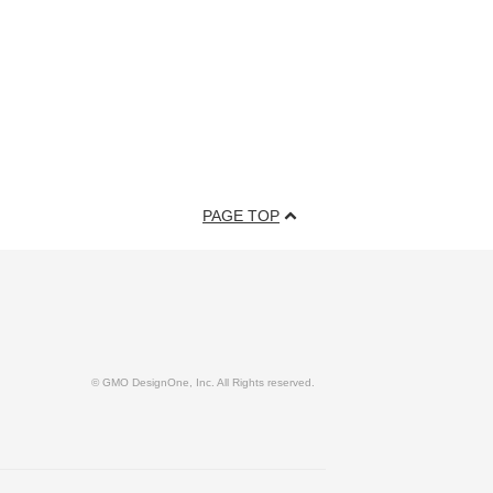
PAGE TOP
© GMO DesignOne, Inc. All Rights reserved.