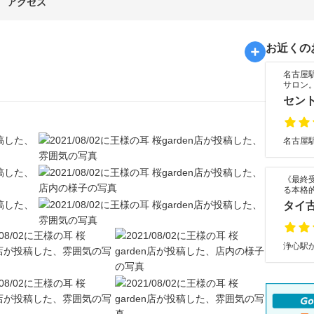
アクセス
お近くの
名古屋
サロン
セント
名古屋駅
《最終
る本格
タイ
浄心駅か