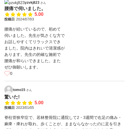
yzvkj823
さん
腰痛で伺いました。
5.00
投稿日
2024/07/03
腰痛が続いているので、初めて
伺いました。先生が気さくな方で
お話しやすくてリラックスでき
ました。院内はきれいで清潔感が
あります。先生の的確な施術で
腰痛が和らいできました。また
ぜひ御願いします。
0
tomo15
さん
驚いた!
5.00
投稿日
2023/01/05
脊柱管狭窄症で、若林整骨院に通院して2・3週間で右足の痛み・
麻痺・痺れが取れ、歩くことが、ままならなかったのに足を引き