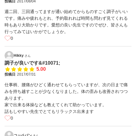
投稿日
2017/08/04
週二回、三回通ってますが通い始めてからものすごく調子がいい
です。痛みや疲れもとれ、予約取れれば時間も問わず見てくれる
時もあり大助かりです。愛想の良い先生ですのでぜひ、皆さんも
行ってみてはいかがでしょうか。
0
Hikky
さん
調子が良いです&#10071;
5.00
投稿日
2017/07/31
仕事柄、腰痛がひどく通わせてもらっていますが、次の日まで痛
みを持ち越すことが少なくなりました。体の歪みも改善されつつ
あります。
家で出来る体操なども教えてくれて助かっています。
話もしやすい先生でとてもリラックス出来ます
0
コッペパン
さん