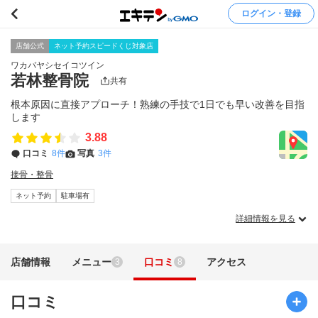
ログイン・登録
店舗公式
ネット予約スピードくじ対象店
ワカバヤシセイコツイン
若林整骨院
共有
根本原因に直接アプローチ！熟練の手技で1日でも早い改善を目指
します
3.88
口コミ
8件
写真
3件
接骨・整骨
ネット予約
駐車場有
詳細情報を見る
店舗情報
メニュー
口コミ
アクセス
3
8
口コミ