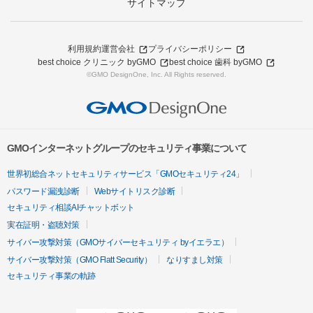
サイトマップ
利用規約
運営会社
プライバシーポリシー
best choice クリニック byGMO
best choice 歯科 byGMO
©GMO DesignOne, Inc. All Rights reserved.
GMOインターネットグループのセキュリティ事業について
世界初総合ネットセキュリティサービス「GMOセキュリティ24」
パスワード漏洩診断
Webサイトリスク診断
セキュリティ相談AIチャットボット
実在証明・盗聴対策
サイバー攻撃対策（GMOサイバーセキュリティ byイエラエ）
サイバー攻撃対策（GMO Flatt Security）
なりすまし対策
セキュリティ事業の軌跡