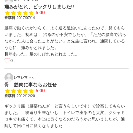
痛みがとれ、ビックリしました!!
5.00
投稿日
2017/07/14
腰痛で動くのがつらく、よく通る道沿いにあったので、見てもら
いました。初めは 、治るのか不安でしたが、「ただの腰痛で治ら
なかった人に会ったことがない」と先生に言われ、通院している
うちに、痛みがとれました。
長年あった、足のしびれもとれました。
0
シマシマ
さん
骨 筋肉に事ならお任せ
5.00
投稿日
2012/12/20
ギックリ腰（腰部ねんざ と言うらしいです）で診察してもらい
ました。 寝返り出来ないし トイレで座るのも大変。クシャミ
セキでも痛くて、本当に良くなるのだろうかと思いましたが、通
院して日に日に良くなりました