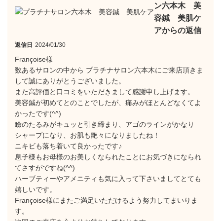
ン六本木 美
容鍼 美肌ケ
アからの返信
返信日
2024/01/30
Françoise様
数あるサロンの中から プラチナサロン六本木にご来店頂きま
して誠にありがとうございました。
また高評価と口コミをいただきまして感謝申し上げます。
美容鍼が初めてとのことでしたが、痛みがほとんどなくてよ
かったです(^^)
瞼のたるみがキュッと引き締まり、アゴのラインがかなり
シャープになり、お肌も艶々になりましたね！
ニキビも落ち着いて良かったです♪
息子様もお母様のお美しくなられたことにお気づきになられ
てさすがですね(^^)
ハーブティーやアメニティも気に入って下さいましてとても
嬉しいです。
Françoise様にまたご満足いただけるよう努力してまいりま
す。