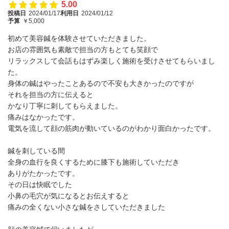
5.00
投稿日
2024/01/17
利用日
2024/01/12
予算
￥5,000
初めて美容鍼を体験させていただきました。
お店の雰囲気も素敵で担当の方もとても笑顔で
リラックスして会話もはずみ楽しく施術を受けさせてもらいまし
た。
身体の鍼はやったことあるので不安も大きかったのですが
それを担当の方に伝えると
かなり丁寧に刺してもらえました。
痛みはなかったです。
電気を流して顔の筋肉が動いているのがわかり面白かったです。
鍼を刺している間
全身の血行を良くするために膝下も施術していただき
ありがたかったです。
その日は快眠でした
小鼻の毛穴が気になるとお伝えすると
痛みの全くない小さな鍼をさしていただきました