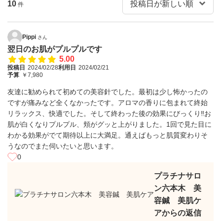
10
件
Pippi
さん
翌日のお肌がプルプルです
5.00
投稿日
2024/02/28
利用日
2024/02/21
予算
￥7,980
友達に勧められて初めての美容針でした。最初は少し怖かったの
ですが痛みなど全くなかったです。アロマの香りに包まれて終始
リラックス、快適でした。そして終わった後の効果にびっくり‼️お
肌が白くなりプルプル、頬がグッと上がりました。1回で見た目に
わかる効果がでて期待以上に大満足。通えばもっと肌質変わりそ
うなのでまた伺いたいと思います。
0
プラチナサロ
ン六本木 美
容鍼 美肌ケ
アからの返信