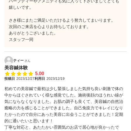
ハーブティーやアメニティも気に入って下さいましてとても
嬉しいです。
さき様にまたご満足いただけるよう努力してまいります。
次回のご来店を心よりお待ちしております。
ありがとうございました。
スタッフ一同
ティー
さん
美容鍼体験
5.00
投稿日
2023/12/27
利用日
2023/12/19
初めての美容鍼で最初は少し緊張しました気持ち良い刺激で体の
中からほぐされていく様な感覚でした。施術後顔のほうれい線が
気にならなくなりました。お肌の調子も良くて、美容鍼の自然治
癒略の力を感じることができました。自己免疫力でキレイになり
たかったので自分にあった美容に出会うことができました！定期
的に通いたいと思います！
丁寧な対応と、あたたかい雰囲気のお店で居心地が良かったで