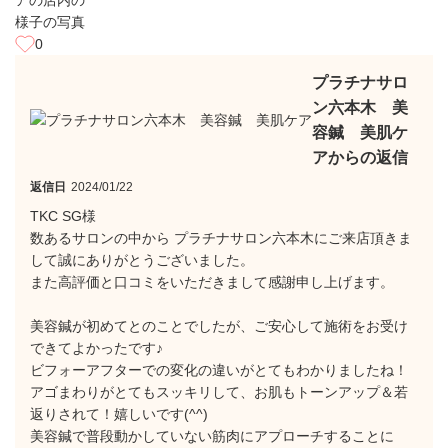
0
プラチナサロ
ン六本木 美
容鍼 美肌ケ
アからの返信
返信日
2024/01/22
TKC SG様
数あるサロンの中から プラチナサロン六本木にご来店頂きま
して誠にありがとうございました。
また高評価と口コミをいただきまして感謝申し上げます。
美容鍼が初めてとのことでしたが、ご安心して施術をお受け
できてよかったです♪
ビフォーアフターでの変化の違いがとてもわかりましたね！
アゴまわりがとてもスッキリして、お肌もトーンアップ＆若
返りされて！嬉しいです(^^)
美容鍼で普段動かしていない筋肉にアプローチすることに