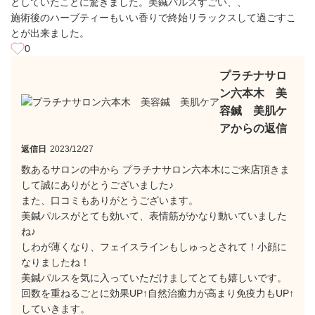
としていたことに驚きました。美鍼パルスすごい、、
施術後のハーブティーもいい香りで終始リラックスして過ごすこ
とが出来ました。
0
プラチナサロ
ン六本木 美
容鍼 美肌ケ
アからの返信
返信日
2023/12/27
数あるサロンの中から プラチナサロン六本木にご来店頂きま
して誠にありがとうございました♪
また、口コミもありがとうございます。
美鍼パルスがとても効いて、表情筋がかなり動いていました
ね♪
しわが薄くなり、フェイスラインもしゅっとされて！小顔に
なりましたね！
美鍼パルスを気に入っていただけましてとても嬉しいです。
回数を重ねるごとに効果UP↑自然治癒力が高まり免疫力もUP↑
していきます。