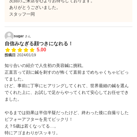
次回のご来店を心よりお待ちしております。
ありがとうございました。
スタッフ一同
sugar
さん
自信みなぎる顔つきになれる！
5.00
投稿日
2024/01/19
知り合いの紹介で人生初の美容鍼に挑戦。
正直言って顔に鍼を刺すのが怖くて直前までめちゃくちゃビビっ
てました。
けど、事前に丁寧にヒアリングしてくれて、世界最細の鍼を選ん
でくれた上に、お試しで足からやってくれて安心してお任せでき
ました。
やるまでは効果は半信半疑だったけど、終わった後に自撮りした
ビフォーアフターを見てビックリ！
え？5歳は若くなってる…。
特にアゴまわりがスッキリ。