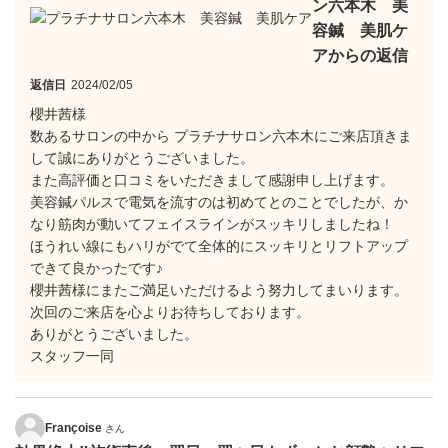
ン六本木 美
容鍼 美肌ケ
アからの返信
返信日
2024/02/05
櫻井茜様
数あるサロンの中から プラチナサロン六本木にご来店頂きま
して誠にありがとうございました。
また高評価と口コミをいただきまして感謝申し上げます。
美容鍼パルスで電気を流すのは初めてとのことでしたが、か
なり筋肉が動いてフェイスラインがスッキリしましたね！
ほうれい線にもハリがでて全体的にスッキリとリフトアップ
できて良かったです♪
櫻井茜様にまたご満足いただけるよう努力してまいります。
次回のご来店を心よりお待ちしております。
ありがとうございました。
スタッフ一同
Françoise
さん