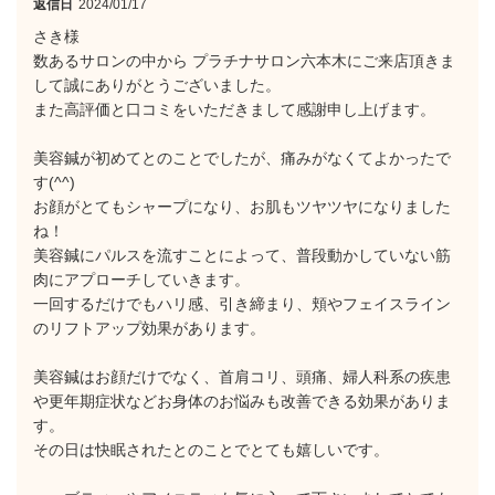
返信日
2024/01/17
さき様
数あるサロンの中から プラチナサロン六本木にご来店頂きま
して誠にありがとうございました。
また高評価と口コミをいただきまして感謝申し上げます。
美容鍼が初めてとのことでしたが、痛みがなくてよかったで
す(^^)
お顔がとてもシャープになり、お肌もツヤツヤになりました
ね！
美容鍼にパルスを流すことによって、普段動かしていない筋
肉にアプローチしていきます。
一回するだけでもハリ感、引き締まり、頬やフェイスライン
のリフトアップ効果があります。
美容鍼はお顔だけでなく、首肩コリ、頭痛、婦人科系の疾患
や更年期症状などお身体のお悩みも改善できる効果がありま
す。
その日は快眠されたとのことでとても嬉しいです。