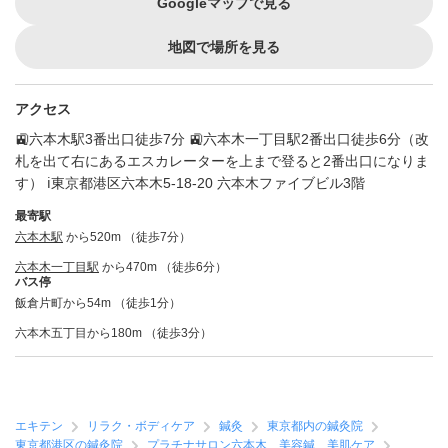
Googleマップで見る
地図で場所を見る
アクセス
🚉六本木駅3番出口徒歩7分 🚉六本木一丁目駅2番出口徒歩6分（改
札を出て右にあるエスカレーターを上まで登ると2番出口になりま
す） ℹ️東京都港区六本木5-18-20 六本木ファイブビル3階
最寄駅
六本木駅
から520m （徒歩7分）
六本木一丁目駅
から470m （徒歩6分）
バス停
飯倉片町から54m （徒歩1分）
六本木五丁目から180m （徒歩3分）
エキテン
リラク・ボディケア
鍼灸
東京都内の鍼灸院
東京都港区の鍼灸院
プラチナサロン六本木 美容鍼 美肌ケア