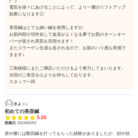
(^^)
電気を徐々にあげることによって、より一層のリフトアップ
効果になります◎
美容鍼はとても細い鍼を使用しますが、
お肌内部が活性化して血流がよくなる事でお肌のターンオー
バーが促され美肌を目指せます！
またコラーゲン生成も促されるので、お肌のハリ感も実感で
きます♪
三島桜様にまたご満足いただけるよう努力してまいります。
次回のご来店を心よりお待ちしております。
スタッフ一同
きよ
さん
初めての美容鍼
5.00
投稿日
2024/02/03
肩や膝には数回鍼を打ってもらった経験がありましたが、顔や頭