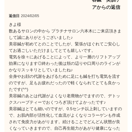
アからの返信
返信日
2024/02/05
きよ様
数あるサロンの中から プラチナサロン六本木にご来店頂きま
して誠にありがとうございました♪
美容鍼が初めてとのことでしたが、緊張がほぐれてご安心し
てお過ごしいただけましてとても嬉しいです。
電気を徐々にあげることによって、より一層のリフトアップ
効果になります◎終わった後は頬の辺りや口周りのラインが
かなりスッキリとしていましたね♪
全身やお顔の代謝をあげるために足にも鍼を打ち電気を流す
のですが、足もお疲れだったので軽くなられてとても良かっ
たです(^^)
美容鍼のあとは代謝がよくなり老廃物がでますので、デトッ
クスハーブティーでおくつろぎ頂けてよかったです♪
美容鍼はとても細いのですが、0.5センチ以上刺していますの
で、お肌内部が活性化して血流がよくなりコラーゲンも作成
されて免疫力があがります。続けることでどんどん状態が良
くなっていきますので、自己再生能力があがり健康になった