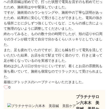
への美容鍼は初めてで、打った状態で電気を流すのも初めてだっ
たため、施術前はやや緊張していました。
ですが、施術前のカウンセリングや、施術中の丁寧な説明があっ
たため、結果的に安心して受けることができました。電気の強さ
も場所ごとに少しずつ強くしていくなど、こちらの感じ方によっ
て無理のないように調整してくださいました。
終わってみると、ものの数十分の時間でしたが、頬の辺りや口周
りのラインが鏡で見て自分で分かるくらいスッキリとしていまし
た。
また、足も疲れていたのですが、足にも鍼を打って電気を流して
いただいた結果、お店を出て駅まで行く道のりで、行きと違って
足が軽くなっているのを実感できました。
初めは少し入り口が分かりにくいですが、着くとお店の雰囲気も
落ち着いていて、施術も個室なのでリラックスして受けられまし
た。
最後にデトックスのハーブティーもいただきました。
0
プラチナサロ
ン六本木 美
容鍼 美肌ケ