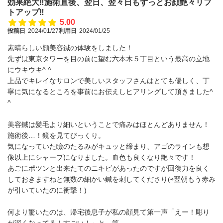
効果絶大‼️施術直後、翌日、翌々日もずっとお顔艶々リフ
トアップ‼️
5.00
投稿日
2024/01/27
利用日
2024/01/25
素晴らしい顔美容鍼の体験をしました！
先ずは東京タワーを目の前に望む六本木５丁目という最高の立地
にウキウキ^ ^
上品でキレイなサロンで美しいスタッフさんはとても優しく、丁
寧に気になるところを事前にお伝えしヒアリングして頂きました^
^
美容鍼は髪毛より細いということで痛みはほとんどありません！
施術後…！鏡を見てびっくり。
気になっていた瞼のたるみがキュッと締まり、アゴのラインも想
像以上にシャープになりました。血色も良くなり艶々です！
あごにポツンと出来たてのニキビがあったのですが回復力を良く
しておきますねと無数の細かい鍼を刺してくださり(⇨翌朝もう赤み
が引いていたのに衝撃！)
何より驚いたのは、帰宅後息子が私の顔見て第一声「えー！彫り