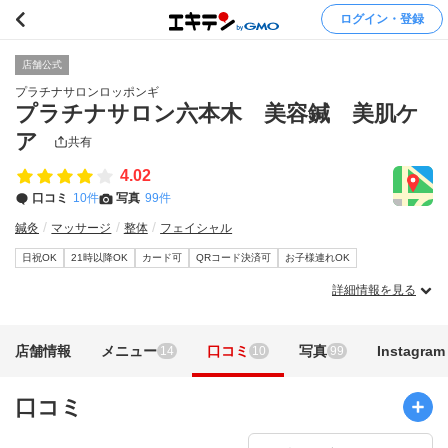
ログイン・登録
店舗公式
プラチナサロンロッポンギ
プラチナサロン六本木 美容鍼 美肌ケ
ア
共有
4.02
口コミ
10件
写真
99件
鍼灸
マッサージ
整体
フェイシャル
日祝OK
21時以降OK
カード可
QRコード決済可
お子様連れOK
詳細情報を見る
店舗情報
メニュー
口コミ
写真
Instagram
14
10
99
口コミ