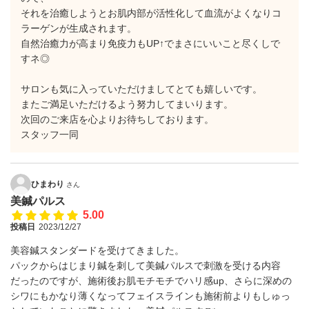
それを治癒しようとお肌内部が活性化して血流がよくなりコ
ラーゲンが生成されます。
自然治癒力が高まり免疫力もUP↑でまさにいいこと尽くしで
すネ◎
サロンも気に入っていただけましてとても嬉しいです。
またご満足いただけるよう努力してまいります。
次回のご来店を心よりお待ちしております。
スタッフ一同
ひまわり
さん
美鍼パルス
5.00
投稿日
2023/12/27
美容鍼スタンダードを受けてきました。
パックからはじまり鍼を刺して美鍼パルスで刺激を受ける内容
だったのですが、施術後お肌モチモチでハリ感up、さらに深めの
シワにもかなり薄くなってフェイスラインも施術前よりもしゅっ