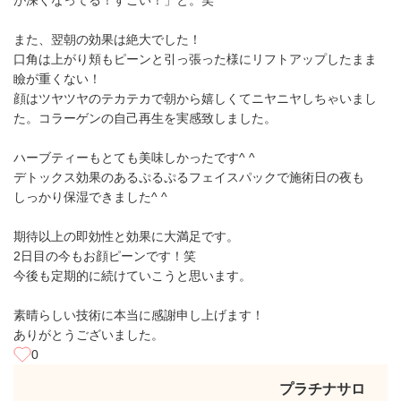
が深くなってる！すごい！」と。笑
また、翌朝の効果は絶大でした！
口角は上がり頬もピーンと引っ張った様にリフトアップしたまま
瞼が重くない！
顔はツヤツヤのテカテカで朝から嬉しくてニヤニヤしちゃいまし
た。コラーゲンの自己再生を実感致しました。
ハーブティーもとても美味しかったです^ ^
デトックス効果のあるぷるぷるフェイスパックで施術日の夜も
しっかり保湿できました^ ^
期待以上の即効性と効果に大満足です。
2日目の今もお顔ピーンです！笑
今後も定期的に続けていこうと思います。
素晴らしい技術に本当に感謝申し上げます！
ありがとうございました。
0
プラチナサロ