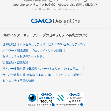
利用規約
運営会社
プライバシーポリシー
best choice クリニック byGMO
best choice 歯科 byGMO
©GMO DesignOne, Inc. All Rights reserved.
GMOインターネットグループのセキュリティ事業について
世界初総合ネットセキュリティサービス「GMOセキュリティ24」
パスワード漏洩診断
Webサイトリスク診断
セキュリティ相談AIチャットボット
実在証明・盗聴対策
サイバー攻撃対策（GMOサイバーセキュリティ byイエラエ）
サイバー攻撃対策（GMO Flatt Security）
なりすまし対策
セキュリティ事業の軌跡