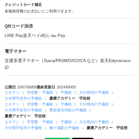
クレジットカード補足
各種講習費のお支払いにご利用できます。
QRコード決済
LINE Pay
楽天ペイ
d払い
au Pay
電子マネー
交通系電子マネー（Suica/PASMO/ICOCA など）
楽天Edy
nanaco
iD
公開日
2007/09/06
最終更新日
2024/06/05
エキテン
学習塾・予備校
予備校
大分県内の予備校
大分県宇佐市の予備校
慶應アカデミー 宇佐校
エキテン
学習塾・予備校
予備校
大分県内の予備校
大分県宇佐市の予備校
豊前善光寺駅の予備校
慶應アカデミー 宇佐校
エキテン
学習塾・予備校
予備校
大分県内の予備校
大分県宇佐市の予備校
柳ケ浦駅の予備校
慶應アカデミー 宇佐校