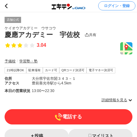
ログイン・登録
店舗公式
ケイオウアカデミー ウサコウ
慶應アカデミー 宇佐校
共有
3.04
予備校
学習塾・塾
21時以降OK
駐車場有
カード可
QRコード決済可
電子マネー決済可
住所
大分県宇佐市閤３４３－１
アクセス
豊前善光寺駅から4.5km
本日の営業状況
13:00〜22:30
詳細情報を見る
電話する
投稿
マイリスト