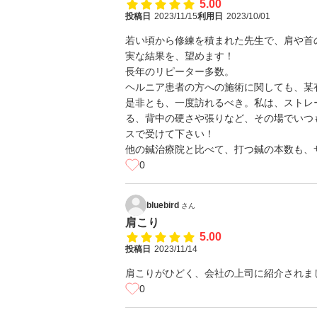
5.00
投稿日
2023/11/15
利用日
2023/10/01
若い頃から修練を積まれた先生で、肩や首
実な結果を、望めます！
長年のリピーター多数。
ヘルニア患者の方への施術に関しても、某
是非とも、一度訪れるべき。私は、ストレ
る、背中の硬さや張りなど、その場でいつ
スで受けて下さい！
他の鍼治療院と比べて、打つ鍼の本数も、
0
bluebird
さん
肩こり
5.00
投稿日
2023/11/14
肩こりがひどく、会社の上司に紹介されま
0