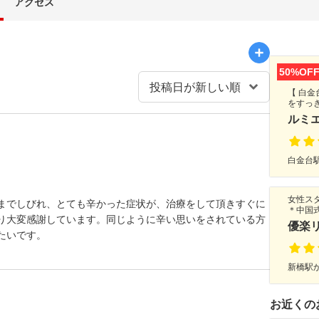
アクセス
50%OF
【 白
をすっ
ルミ
白金台駅
女性ス
までしびれ、とても辛かった症状が、治療をして頂きすぐに
＊中国
り大変感謝しています。同じように辛い思いをされている方
優楽
たいです。
新橋駅か
お近くの