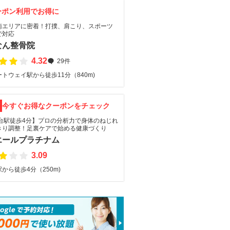
ーポン利用でお得に
南エリアに密着！打撲、肩こり、スポーツ
で対応
なん整骨院
4.32
29件
トウェイ駅から徒歩11分（840m)
F
今すぐお得なクーポンをチェック
金台駅徒歩4分】プロの分析力で身体のねじれ
きり調整！足裏ケアで始める健康づくり
エールプラチナム
3.09
から徒歩4分（250m)