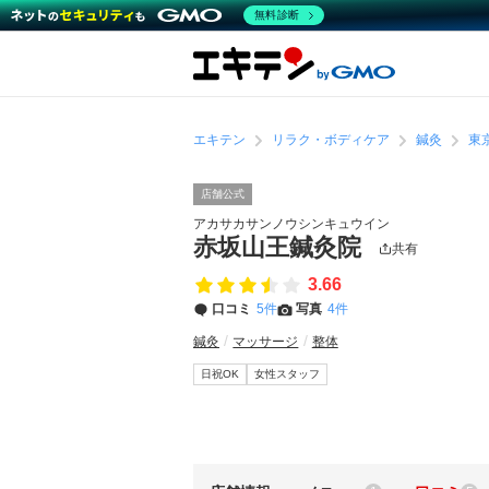
無料診断
エキテン
リラク・ボディケア
鍼灸
東
店舗公式
アカサカサンノウシンキュウイン
赤坂山王鍼灸院
共有
3.66
口コミ
5件
写真
4件
鍼灸
マッサージ
整体
日祝OK
女性スタッフ