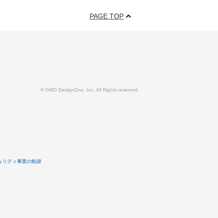
PAGE TOP
© GMO DesignOne, Inc. All Rights reserved.
ュリティ事業の軌跡