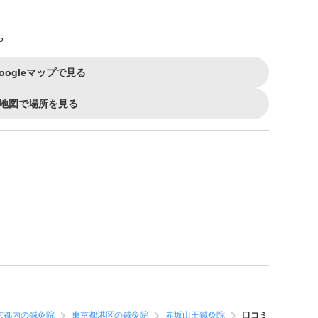
5
oogleマップで見る
地図で場所を見る
京都内の鍼灸院
東京都港区の鍼灸院
赤坂山王鍼灸院
口コミ