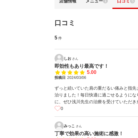
店舗情報
メニュー
口コミ
1
5
口コミ
5
件
しお
さん
即効性もあり最高です！
5.00
投稿日
2024/03/06
ずっと続いていた肩の重だるい痛みと指先
治りました！毎日快適に過ごせるようにな
に、ぜひ浅川先生の治療を受けていただき
0
みっこ
さん
丁寧で効果の高い施術に感激！