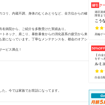
値引
ク
港区港
のコリ、内蔵不調、身体のむくみとりなど、全方位からの確
障害ま
こう
有名病院から、ご紹介を多数受けた実績あり。
ートネック、肩こり、暴飲暴食からの消化器系の疲労から来
高輪ゲー
も楽になっています。丁寧なメンテナンスを、都会のオアシ
50%OF
サービス満点！
【 白
をすっ
ルミ
白金台駅
した。今では家族でお世話になってます。