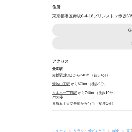
住所
東京都港区赤坂6-4-18プリンストン赤坂60
G
アクセス
最寄駅
赤坂駅(東京)
から240m （徒歩4分）
溜池山王駅
から670m （徒歩9分）
六本木一丁目駅
から740m （徒歩10分）
バス停
赤坂五丁目交番前から47m （徒歩1分）
エキテン
リラク・ボディケア
鍼灸
東