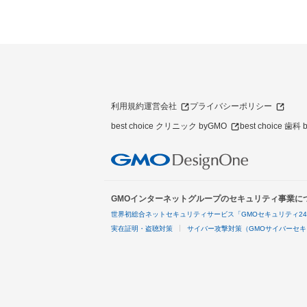
利用規約
運営会社
プライバシーポリシー
best choice クリニック byGMO
best choice 歯科
GMOインターネットグループのセキュリティ事業に
世界初総合ネットセキュリティサービス「GMOセキュリティ2
実在証明・盗聴対策
サイバー攻撃対策（GMOサイバーセキ