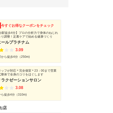
F
今すぐお得なクーポンをチェック
金台駅徒歩4分】プロの分析力で身体のねじれ
きり調整！足裏ケアで始める健康づくり
エールプラチナム
3.09
から徒歩4分（250m)
タッフが対応＊完全個室＊23：00まで営業
式整体で全身のコリをほぐします
リラクゼーションサロン
3.08
ら徒歩4分（310m)
お店