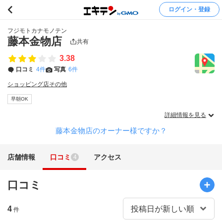
ログイン・登録
フジモトカナモノテン
藤本金物店
共有
3.38
口コミ
4件
写真
6件
ショッピング店その他
早朝OK
詳細情報を見る
藤本金物店のオーナー様ですか？
店舗情報
口コミ
アクセス
4
口コミ
4
件