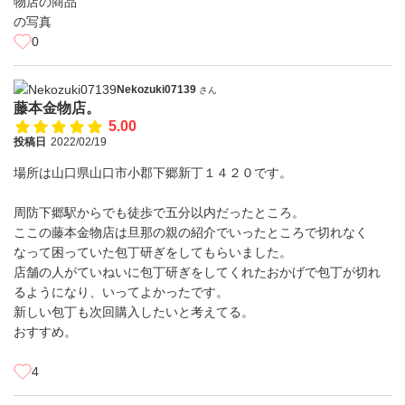
0
Nekozuki07139
さん
藤本金物店。
5.00
投稿日
2022/02/19
場所は山口県山口市小郡下郷新丁１４２０です。
周防下郷駅からでも徒歩で五分以内だったところ。
ここの藤本金物店は旦那の親の紹介でいったところで切れなく
なって困っていた包丁研ぎをしてもらいました。
店舗の人がていねいに包丁研ぎをしてくれたおかげで包丁が切れ
るようになり、いってよかったです。
新しい包丁も次回購入したいと考えてる。
おすすめ。
4