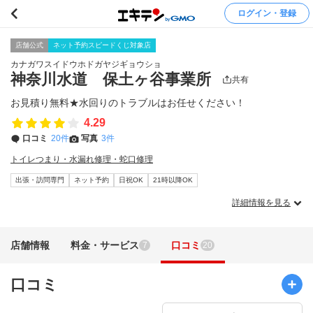
ログイン・登録
店舗公式
ネット予約スピードくじ対象店
カナガワスイドウホドガヤジギョウショ
神奈川水道 保土ヶ谷事業所
共有
お見積り無料★水回りのトラブルはお任せください！
4.29
口コミ
20件
写真
3件
トイレつまり・水漏れ修理・蛇口修理
出張・訪問専門
ネット予約
日祝OK
21時以降OK
詳細情報を見る
店舗情報
料金・サービス
口コミ
7
20
口コミ