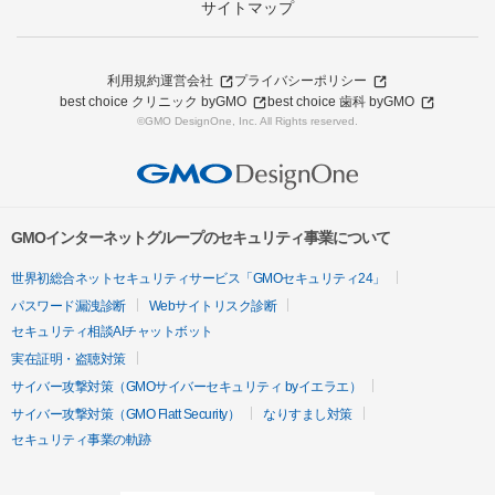
サイトマップ
利用規約
運営会社
プライバシーポリシー
best choice クリニック byGMO
best choice 歯科 byGMO
©GMO DesignOne, Inc. All Rights reserved.
GMOインターネットグループのセキュリティ事業について
世界初総合ネットセキュリティサービス「GMOセキュリティ24」
パスワード漏洩診断
Webサイトリスク診断
セキュリティ相談AIチャットボット
実在証明・盗聴対策
サイバー攻撃対策（GMOサイバーセキュリティ byイエラエ）
サイバー攻撃対策（GMO Flatt Security）
なりすまし対策
セキュリティ事業の軌跡