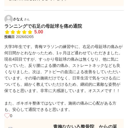
さなえ
さん
ランニングで右足の母趾球を痛め通院
5.00
投稿日
2026/02/05
大学3年生です。青梅マラソンの練習中に、右足の母趾球の痛みが
何日間かとれなかったため、1ヶ月ほど通わせていただきました。
現在4回目ですが、すっかり母趾球の痛みは無くなり、他に気に
なっていた、反り腰による腰の痛み、ストレートネックなども良
くなりました。次は、アトピーの血流による改善をしていただい
ています。その場の施術だけでなく、日常生活で気をつける点に
ついても、細かく教えていただけるため、継続的に素敵な姿勢が
保てると思います。非常に大感謝しています。オススメです！！
また、ポキポキ整体ではないです。施術の痛みに心配がある方
も、安心して通院できると思います。
0
青梅なないろ整骨院 からの返