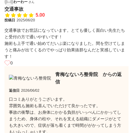
わーわー
さん
交通事故
5.00
投稿日
2025/06/20
交通事故でお世話になっています。とても優しく面白い先生たち
と受付の方で通いやすいです！
施術も上手で通い始めてだいぶ楽になりました。間を空けてしま
うと痛みが出てくるのでやっぱり効果抜群なんだと実感していま
す！
0
青梅なないろ整骨院 からの返
信
返信日
2026/06/02
口コミありがとうございます。
雰囲気も施術も喜んでいただけて良かったです。
事故の衝撃は、お身体にかかる負担がいっぺんにかかってし
まうため、身体の柱や、それを支える組織にダメージがとて
も大きいので、症状が落ち着くまで時間ががかってしまう方
もいらっしゃいます。