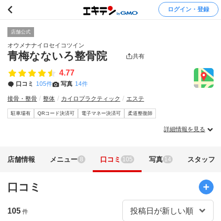
ログイン・登録
店舗公式
オウメナナイロセイコツイン
青梅なないろ整骨院
共有
4.77
口コミ
105件
写真
14件
接骨・整骨
整体
カイロプラクティック
エステ
駐車場有
QRコード決済可
電子マネー決済可
柔道整復師
詳細情報を見る
店舗情報
メニュー
口コミ
写真
スタッフ
8
105
14
口コミ
105
件