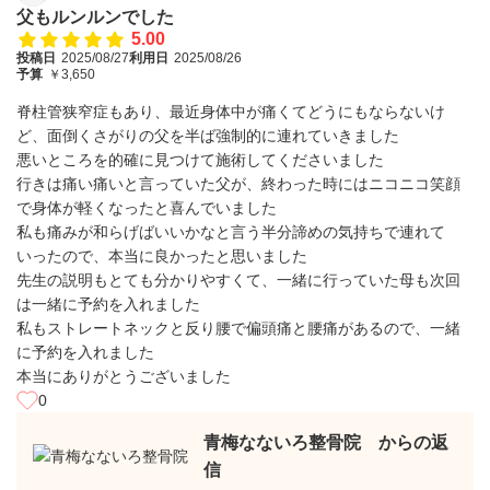
父もルンルンでした
5.00
投稿日
2025/08/27
利用日
2025/08/26
予算
￥3,650
脊柱管狭窄症もあり、最近身体中が痛くてどうにもならないけ
ど、面倒くさがりの父を半ば強制的に連れていきました
悪いところを的確に見つけて施術してくださいました
行きは痛い痛いと言っていた父が、終わった時にはニコニコ笑顔
で身体が軽くなったと喜んでいました
私も痛みが和らげばいいかなと言う半分諦めの気持ちで連れて
いったので、本当に良かったと思いました
先生の説明もとても分かりやすくて、一緒に行っていた母も次回
は一緒に予約を入れました
私もストレートネックと反り腰で偏頭痛と腰痛があるので、一緒
に予約を入れました
本当にありがとうございました
0
青梅なないろ整骨院 からの返
信