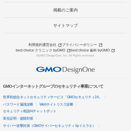
掲載のご案内
サイトマップ
利用規約
運営会社
プライバシーポリシー
best choice クリニック byGMO
best choice 歯科 byGMO
©GMO DesignOne, Inc. All Rights reserved.
GMOインターネットグループのセキュリティ事業について
世界初総合ネットセキュリティサービス「GMOセキュリティ24」
パスワード漏洩診断
Webサイトリスク診断
セキュリティ相談AIチャットボット
実在証明・盗聴対策
サイバー攻撃対策（GMOサイバーセキュリティ byイエラエ）