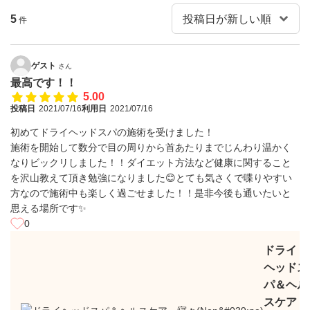
5
件
ゲスト
さん
最高です！！
5.00
投稿日
2021/07/16
利用日
2021/07/16
初めてドライヘッドスパの施術を受けました！
施術を開始して数分で目の周りから首あたりまでじんわり温かく
なりビックリしました！！ダイエット方法など健康に関すること
を沢山教えて頂き勉強になりました😊とても気さくで喋りやすい
方なので施術中も楽しく過ごせました！！是非今後も通いたいと
思える場所です✨
0
ドライ
ヘッドス
パ＆ヘル
スケア