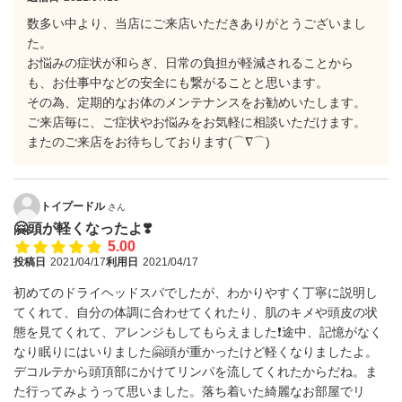
数多い中より、当店にご来店いただきありがとうございまし
た。
お悩みの症状が和らぎ、日常の負担が軽減されることから
も、お仕事中などの安全にも繋がることと思います。
その為、定期的なお体のメンテナンスをお勧めいたします。
ご来店毎に、ご症状やお悩みをお気軽に相談いただけます。
またのご来店をお待ちしております(⌒∇⌒)
トイプードル
さん
🤗頭が軽くなったよ❣️
5.00
投稿日
2021/04/17
利用日
2021/04/17
初めてのドライヘッドスパでしたが、わかりやすく丁寧に説明し
てくれて、自分の体調に合わせてくれたり、肌のキメや頭皮の状
態を見てくれて、アレンジもしてもらえました❗️途中、記憶がなく
なり眠りにはいりました🤗頭が重かったけど軽くなりましたよ。
デコルテから頭頂部にかけてリンパを流してくれたからだね。ま
た行ってみようって思いました。落ち着いた綺麗なお部屋でリ