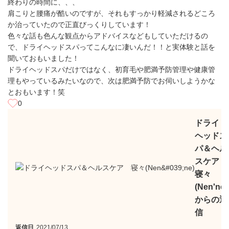
終わりの時間に、、、
肩こりと腰痛が酷いのですが、それもすっかり軽減されるどころ
か治っていたので正直びっくりしています！
色々な話も色んな観点からアドバイスなどもしていただけるの
で、ドライヘッドスパってこんなに凄いんだ！！と実体験と話を
聞いておもいました！
ドライヘッドスパだけではなく、初育毛や肥満予防管理や健康管
理もやっているみたいなので、次は肥満予防でお伺いしようかな
とおもいます！笑
0
ドライ
ヘッドス
パ＆ヘル
スケア
寝々
(Nen'ne)
からの返
信
返信日
2021/07/13