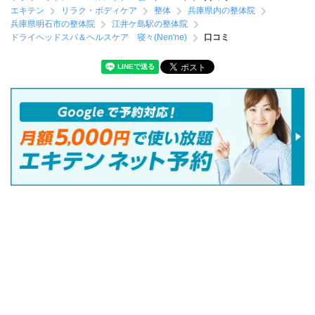
エキテン
リラク・ボディケア
整体
兵庫県内の整体院
兵庫県明石市の整体院
江井ケ島駅の整体院
ドライヘッドスパ＆ヘルスケア 寝々(Nen'ne)
口コミ