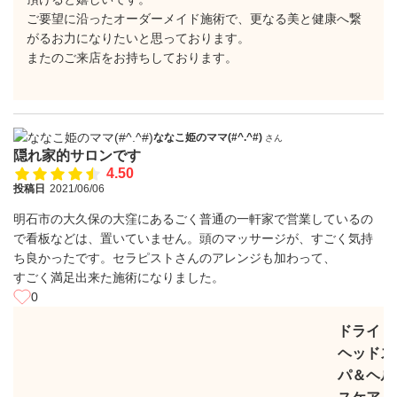
ご要望に沿ったオーダーメイド施術で、更なる美と健康へ繋
がるお力になりたいと思っております。
またのご来店をお持ちしております。
ななこ姫のママ(#^.^#)
さん
隠れ家的サロンです
4.50
投稿日
2021/06/06
明石市の大久保の大窪にあるごく普通の一軒家で営業しているの
で看板などは、置いていません。頭のマッサージが、すごく気持
ち良かったです。セラピストさんのアレンジも加わって、
すごく満足出来た施術になりました。
0
ドライ
ヘッドス
パ＆ヘル