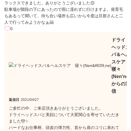
ラックスできました。ありがとうございました😊
駐車場が階段の下にあったので雨に濡れずに行けますよ。発育毛
もあるって聞いて、待ち合い場所も広いから今度は旦那さんと二
人で行ってみようかなぁ🤗
0
ドライ
ヘッドス
パ＆ヘル
スケア
寝々
(Nen'ne)
からの返
信
返信日
2021/04/27
ご多忙の中、ご来店頂きありがとうございました。
ドライヘッドスパと美顔について大変関心を寄せていただき
ました💆✨
ハードなお仕事柄、頭皮の弾力性、首から肩のコリに表れて