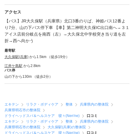
アクセス
【バス】JR大久保駅（兵庫県）北口3番のりば、神姫バス12番よ
り7分、山の下バス停下車 【車】第二神明大久保IC出口南へ→３１
アイス店前分岐点を南西（左）→大久保北中学校突き当り道を左
折→西へ向かう
最寄駅
大久保駅(兵庫)
から1.5km （徒歩19分）
江井ケ島駅
から2.8km
バス停
山の下から130m （徒歩2分）
エキテン
リラク・ボディケア
整体
兵庫県内の整体院
兵庫県明石市の整体院
ドライヘッドスパ＆ヘルスケア 寝々(Nen'ne)
口コミ
エキテン
リラク・ボディケア
整体
兵庫県内の整体院
兵庫県明石市の整体院
大久保駅(兵庫)の整体院
ドライヘッドスパ＆ヘルスケア 寝々(Nen'ne)
口コミ