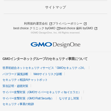
サイトマップ
利用規約
運営会社
プライバシーポリシー
best choice クリニック byGMO
best choice 歯科 byGMO
©GMO DesignOne, Inc. All Rights reserved.
GMOインターネットグループのセキュリティ事業について
世界初総合ネットセキュリティサービス「GMOセキュリティ24」
パスワード漏洩診断
Webサイトリスク診断
セキュリティ相談AIチャットボット
実在証明・盗聴対策
サイバー攻撃対策（GMOサイバーセキュリティ byイエラエ）
サイバー攻撃対策（GMO Flatt Security）
なりすまし対策
セキュリティ事業の軌跡