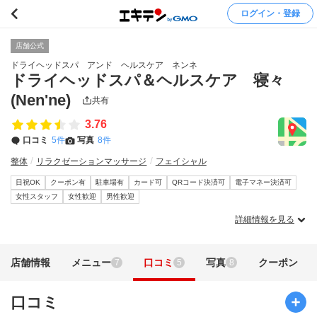
ログイン・登録
店舗公式
ドライヘッドスパ アンド ヘルスケア ネンネ
ドライヘッドスパ＆ヘルスケア 寝々
(Nen'ne)
共有
3.76
口コミ
5件
写真
8件
整体
リラクゼーションマッサージ
フェイシャル
日祝OK
クーポン有
駐車場有
カード可
QRコード決済可
電子マネー決済可
女性スタッフ
女性歓迎
男性歓迎
詳細情報を見る
店舗情報
メニュー
口コミ
写真
クーポン
7
5
8
口コミ