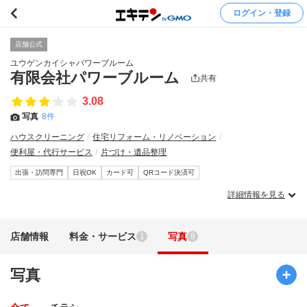
ログイン・登録
店舗公式
ユウゲンカイシャパワーブルーム
有限会社パワーブルーム
共有
3.08
写真
8件
ハウスクリーニング
住宅リフォーム・リノベーション
便利屋・代行サービス
片づけ・遺品整理
出張・訪問専門
日祝OK
カード可
QRコード決済可
詳細情報を見る
店舗情報
料金・サービス
写真
1
8
写真