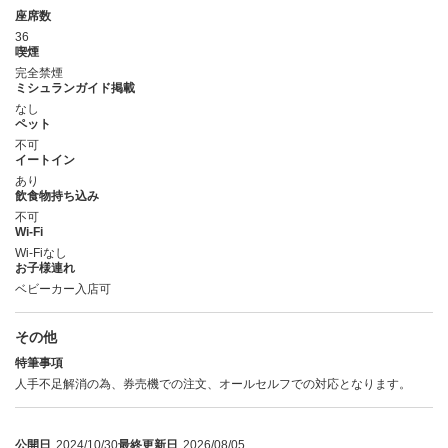
座席数
36
喫煙
完全禁煙
ミシュランガイド掲載
なし
ペット
不可
イートイン
あり
飲食物持ち込み
不可
Wi-Fi
Wi-Fiなし
お子様連れ
ベビーカー入店可
その他
特筆事項
人手不足解消の為、券売機での注文、オールセルフでの対応となります。
公開日
2024/10/30
最終更新日
2026/08/05