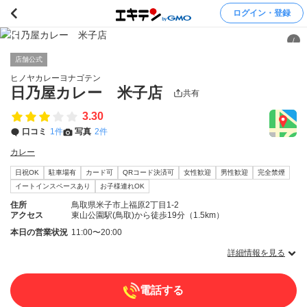
ログイン・登録
/
店舗公式
ヒノヤカレーヨナゴテン
日乃屋カレー 米子店
共有
3.30
口コミ
1件
写真
2件
カレー
日祝OK
駐車場有
カード可
QRコード決済可
女性歓迎
男性歓迎
完全禁煙
イートインスペースあり
お子様連れOK
住所
鳥取県米子市上福原2丁目1-2
アクセス
東山公園駅(鳥取)から徒歩19分（1.5km）
本日の営業状況
11:00〜20:00
詳細情報を見る
電話する