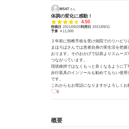
MSAT
さん
体調の変化に感動！
4.50
投稿日
2021/09/20
利用日
2021/09/11
予算
￥11,000
２年前に頸椎手術を受け病院でのリハビリ
まほろばさんでは患者自身の実生活を把握
おります。そのおかげで以前よりスムーズ
つながっています。
現状維持ではなくもっと良くなるように丁
歩行装具のインソールも勧めてもらい使用
です。
これからもお世話になりますがよろしくお
0
概要