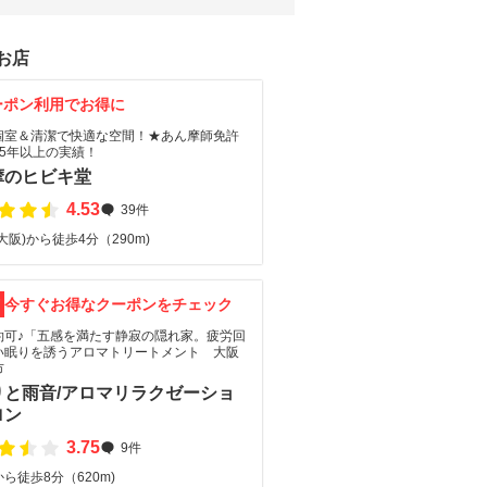
お店
ーポン利用でお得に
個室＆清潔で快適な空間！★あん摩師免許
35年以上の実績！
摩のヒビキ堂
4.53
39件
大阪)から徒歩4分（290m)
F
今すぐお得なクーポンをチェック
約可♪「五感を満たす静寂の隠れ家。疲労回
い眠りを誘うアロマトリートメント 大阪
市
りと雨音/アロマリラクゼーショ
ロン
3.75
9件
ら徒歩8分（620m)