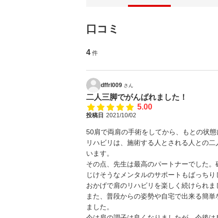
口コミ
4
件
dffrl009
さん
二人三脚でがんばれました！
5.00
投稿日
2021/10/02
50肩で両肩の手術をしてから、もとの状
リハビリは、施術する人とされる人との二
います。
その点、先生は最高のパートナーでした。
じけそうなメンタルのサポートもばっちり
おかげで肩のリハビリを楽しく続けられま
また、普段からの姿勢や自宅で出来る簡単
ました。
今は肩の調子は良くなりましたが、今後は