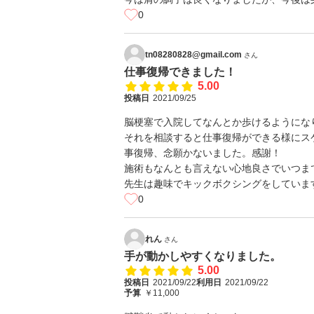
0
tn08280828@gmail.com
さん
仕事復帰できました！
5.00
投稿日
2021/09/25
脳梗塞で入院してなんとか歩けるようにな
それを相談すると仕事復帰ができる様にス
事復帰、念願かないました。感謝！
施術もなんとも言えない心地良さでいつま
先生は趣味でキックボクシングをしています！
0
れん
さん
手が動かしやすくなりました。
5.00
投稿日
2021/09/22
利用日
2021/09/22
予算
￥11,000