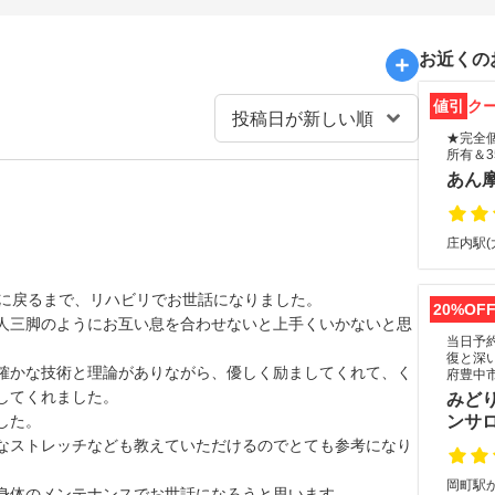
お近くの
値引
ク
★完全
所有＆
あん
庄内駅(
態に戻るまで、リハビリでお世話になりました。
20%OF
人三脚のようにお互い息を合わせないと上手くいかないと思
当日予
復と深
確かな技術と理論がありながら、優しく励ましてくれて、く
府豊中
してくれました。
みど
した。
ンサ
なストレッチなども教えていただけるのでとても参考になり
岡町駅か
身体のメンテナンスでお世話になろうと思います。