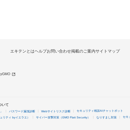
エキテンとは
ヘルプ
お問い合わせ
掲載のご案内
サイトマップ
 byGMO
ついて
セキュリティ相談AIチャットボット
4」
パスワード漏洩診断
Webサイトリスク診断
セキ
ュリティ byイエラエ）
サイバー攻撃対策（GMO Flatt Security）
なりすまし対策