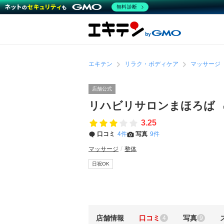
無料診断
エキテン
リラク・ボディケア
マッサージ
店舗公式
リハビリサロンまほろば
3.25
口コミ
4件
写真
9件
マッサージ
整体
日祝OK
店舗情報
口コミ
写真
4
9