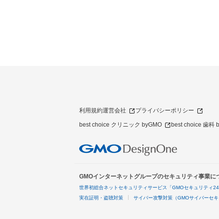
利用規約
運営会社
プライバシーポリシー
best choice クリニック byGMO
best choice 歯科
GMOインターネットグループのセキュリティ事業に
世界初総合ネットセキュリティサービス「GMOセキュリティ2
実在証明・盗聴対策
サイバー攻撃対策（GMOサイバーセキ