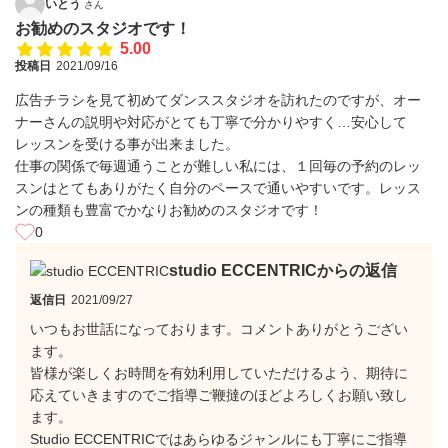
いとう
さん
お勧めのスタジオです！
5.00
投稿日
2021/09/16
広告チラシを見て初めてダンススタジオを訪れたのですが、オー
ナーさんの説明や対応がとても丁寧で分かりやすく…安心して
レッスンを受ける事が出来ました。
仕事の関係で毎週通うことが難しい私には、１回毎の予約のレッ
スンはとてもありがたく自分のペースで通いやすいです。レッス
ンの種類も豊富でかなりお勧めのスタジオです！
0
studio ECCENTRICからの返信
返信日
2021/09/27
いつもお世話になっております。コメントありがとうござい
ます。
皆様が楽しくお時間を有効利用していただけるよう、期待に
応えていきますのでご指導ご鞭撻のほどよろしくお願い致し
ます。
Studio ECCENTRICではあらゆるジャンルにも丁寧にご指導