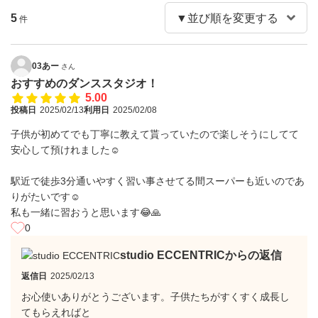
5
件
03あー
さん
おすすめのダンススタジオ！
5.00
投稿日
2025/02/13
利用日
2025/02/08
子供が初めてでも丁寧に教えて貰っていたので楽しそうにしてて
安心して預けれました☺️
駅近で徒歩3分通いやすく習い事させてる間スーパーも近いのであ
りがたいです☺️
私も一緒に習おうと思います😂🙏
0
studio ECCENTRICからの返信
返信日
2025/02/13
お心使いありがとうございます。子供たちがすくすく成長し
てもらえればと