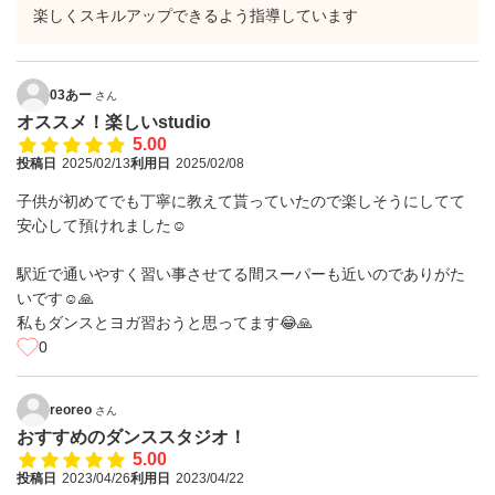
楽しくスキルアップできるよう指導しています
03あー
さん
オススメ！楽しいstudio
5.00
投稿日
2025/02/13
利用日
2025/02/08
子供が初めてでも丁寧に教えて貰っていたので楽しそうにしてて
安心して預けれました☺️
駅近で通いやすく習い事させてる間スーパーも近いのでありがた
いです☺️🙏
私もダンスとヨガ習おうと思ってます😂🙏
0
reoreo
さん
おすすめのダンススタジオ！
5.00
投稿日
2023/04/26
利用日
2023/04/22