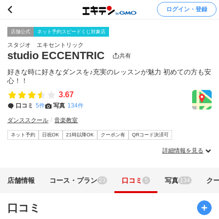
ログイン・登録
店舗公式
ネット予約スピードくじ対象店
スタジオ エキセントリック
studio ECCENTRIC
共有
好きな時に好きなダンスを♪充実のレッスンが魅力 初めての方も安
心！！
3.67
口コミ
5件
写真
134件
ダンススクール
音楽教室
ネット予約
日祝OK
21時以降OK
クーポン有
QRコード決済可
詳細情報を見る
店舗情報
コース・プラン
口コミ
写真
ク
23
5
134
口コミ