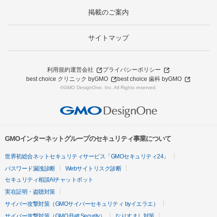
掲載のご案内
サイトマップ
利用規約
運営会社
プライバシーポリシー
best choice クリニック byGMO
best choice 歯科 byGMO
©GMO DesignOne, Inc. All Rights reserved.
GMOインターネットグループのセキュリティ事業について
世界初総合ネットセキュリティサービス「GMOセキュリティ24」
パスワード漏洩診断
Webサイトリスク診断
セキュリティ相談AIチャットボット
実在証明・盗聴対策
サイバー攻撃対策（GMOサイバーセキュリティ byイエラエ）
サイバー攻撃対策（GMO Flatt Security）
なりすまし対策