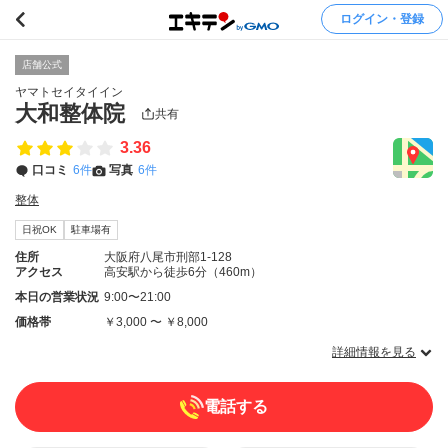
ログイン・登録
店舗公式
ヤマトセイタイイン
大和整体院
共有
3.36
口コミ
6件
写真
6件
整体
日祝OK
駐車場有
住所
大阪府八尾市刑部1-128
アクセス
高安駅から徒歩6分（460m）
本日の営業状況
9:00〜21:00
価格帯
￥3,000 〜 ￥8,000
詳細情報を見る
電話する