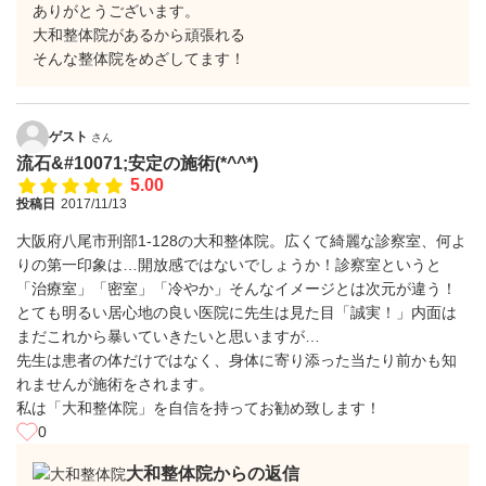
ありがとうございます。
大和整体院があるから頑張れる
そんな整体院をめざしてます！
ゲスト
さん
流石&#10071;安定の施術(*^^*)
5.00
投稿日
2017/11/13
大阪府八尾市刑部1-128の大和整体院。広くて綺麗な診察室、何よ
りの第一印象は…開放感ではないでしょうか！診察室というと
「治療室」「密室」「冷やか」そんなイメージとは次元が違う！
とても明るい居心地の良い医院に先生は見た目「誠実！」内面は
まだこれから暴いていきたいと思いますが…
先生は患者の体だけではなく、身体に寄り添った当たり前かも知
れませんが施術をされます。
私は「大和整体院」を自信を持ってお勧め致します！
0
大和整体院からの返信