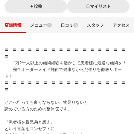
投稿
マイリスト
店舗情報
メニュー
口コミ
スタッフ
アクセス
5
6
〓:::〓:::〓:::〓:::〓:::〓:::〓:::〓:::〓:::〓:::〓:::〓:::〓:::〓:::〓:::〓:::
〓
1万2千人以上の施術経験を活かして患者様に最適な施術を！
完全オーダーメイド施術で健康なからだ作りを徹底サポー
ト！
〓:::〓:::〓:::〓:::〓:::〓:::〓:::〓:::〓:::〓:::〓:::〓:::〓:::〓:::〓:::〓:::
〓
どこへ行っても良くならない、物足りないと
諦めている方のための整体院です。
『患者様を親兄弟と想え』
という言葉をコンセプトに、