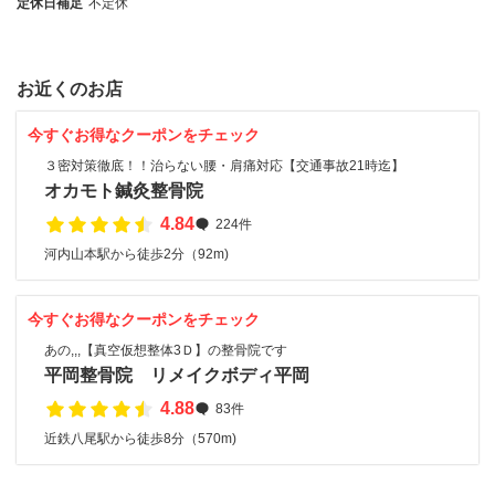
定休日補足
不定休
お近くのお店
今すぐお得なクーポンをチェック
３密対策徹底！！治らない腰・肩痛対応【交通事故21時迄】
オカモト鍼灸整骨院
4.84
224件
河内山本駅から徒歩2分（92m)
今すぐお得なクーポンをチェック
あの,,,【真空仮想整体3Ｄ】の整骨院です
平岡整骨院 リメイクボディ平岡
4.88
83件
近鉄八尾駅から徒歩8分（570m)