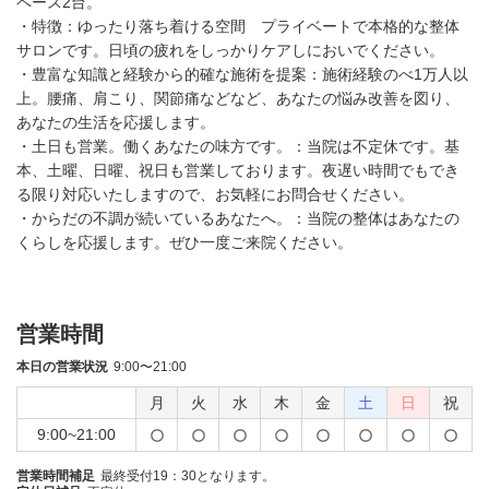
ペース2台。
・特徴：ゆったり落ち着ける空間 プライベートで本格的な整体
サロンです。日頃の疲れをしっかりケアしにおいでください。
・豊富な知識と経験から的確な施術を提案：施術経験のべ1万人以
上。腰痛、肩こり、関節痛などなど、あなたの悩み改善を図り、
あなたの生活を応援します。
・土日も営業。働くあなたの味方です。：当院は不定休です。基
本、土曜、日曜、祝日も営業しております。夜遅い時間でもでき
る限り対応いたしますので、お気軽にお問合せください。
・からだの不調が続いているあなたへ。：当院の整体はあなたの
くらしを応援します。ぜひ一度ご来院ください。
営業時間
本日の営業状況
9:00〜21:00
月
火
水
木
金
土
日
祝
9:00~21:00
営業時間補足
最終受付19：30となります。