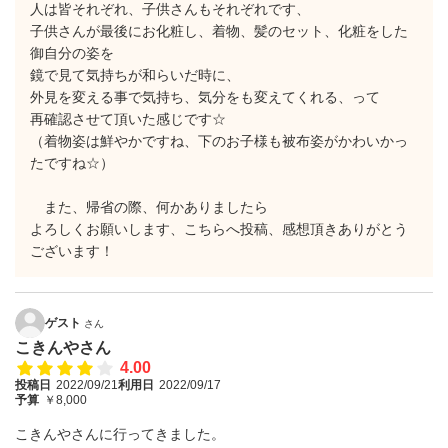
人は皆それぞれ、子供さんもそれぞれです、
子供さんが最後にお化粧し、着物、髪のセット、化粧をした
御自分の姿を
鏡で見て気持ちが和らいだ時に、
外見を変える事で気持ち、気分をも変えてくれる、って
再確認させて頂いた感じです☆
（着物姿は鮮やかですね、下のお子様も被布姿がかわいかっ
たですね☆）
また、帰省の際、何かありましたら
よろしくお願いします、こちらへ投稿、感想頂きありがとう
ございます！
ゲスト
さん
こきんやさん
4.00
投稿日
2022/09/21
利用日
2022/09/17
予算
￥8,000
こきんやさんに行ってきました。