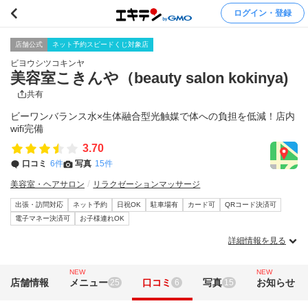
ログイン・登録
店舗公式
ネット予約スピードくじ対象店
ビヨウシツコキンヤ
美容室こきんや（beauty salon kokinya)
共有
ビーワンバランス水×生体融合型光触媒で体への負担を低減！店内
wifi完備
3.70
口コミ
6件
写真
15件
美容室・ヘアサロン
リラクゼーションマッサージ
出張・訪問対応
ネット予約
日祝OK
駐車場有
カード可
QRコード決済可
電子マネー決済可
お子様連れOK
詳細情報を見る
NEW
NEW
店舗情報
メニュー
口コミ
写真
お知らせ
25
6
15