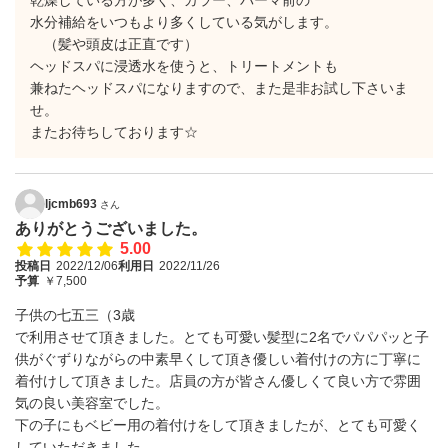
乾燥している方が多く、カラー、パーマ前の
水分補給をいつもより多くしている気がします。
（髪や頭皮は正直です）
ヘッドスパに浸透水を使うと、トリートメントも
兼ねたヘッドスパになりますので、また是非お試し下さいま
せ。
またお待ちしております☆
ljcmb693
さん
ありがとうございました。
5.00
投稿日
2022/12/06
利用日
2022/11/26
予算
￥7,500
子供の七五三（3歳
で利用させて頂きました。とても可愛い髪型に2名でパパパッと子
供がぐずりながらの中素早くして頂き優しい着付けの方に丁寧に
着付けして頂きました。店員の方が皆さん優しくて良い方で雰囲
気の良い美容室でした。
下の子にもベビー用の着付けをして頂きましたが、とても可愛く
していただきました。