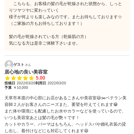
こちらも、お客様の髪の毛が乾燥された状態から、しっと
りツヤツヤに変わっていく
様子が何よりも楽しみなのです。またお待ちしております☆
（ご家族の方もお待ちしております！）
髪の毛が乾燥されている方（乾燥肌の方）
気になる方は是非ご体験下さいませ。
ゲスト
さん
居心地の良い美容室
5.00
投稿日
2022/03/20
利用日
2022/03/20
予算
￥10,000
天草市本渡の中心部にお店があるこきんや美容室😃✂️ベテラン美
容師２人がお客さんのニーズまた、要望を叶えてくれます😁
また体や環境にも配慮したお水やカラーなどを使っているので、
いつも美容室あとは髪の毛が艶々です！
カットやカラー、パーマはもちろん、ヘッドスパや婚礼衣装の貸
し出し、着付けなどにも対応してくれます😆