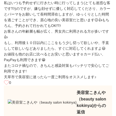
私はいつも予約せずに行きたい時に行ってしまう(とても迷惑な客
ですﾜﾗ)のですが、嫌な顔せずに優しく対応してくださり、カラー
とパーマをお願いして長時間滞在しますが、ゆっくりとした時間
を過ごすことができ、居心地の良い美容室だと思います😉👍️もち
ろん、予約されて行かれてもOK!ﾜﾗ
お客さんの年齢層も幅が広く、男女共に利用される方が多いです
👍️
もし、利用後１０日以内にここをもう少し切って欲しいや、手直
しして欲しいなどありましたら、すぐに対応してくれますよ😃
お値段も他のお店に比べるとお安いと思います☺️カード払い、
PayPayも利用できます😁
またコロナ禍なので、きちんと感染対策もバッチリで安心してご
利用できます!
天草市で美容室に迷ったら一度ご利用をオススメします♪
0
美容室こきんや
（beauty salon
kokinya)からの
返信