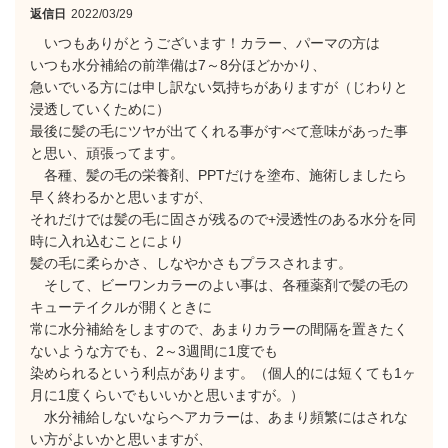
返信日
2022/03/29
いつもありがとうございます！カラー、パーマの方は
いつも水分補給の前準備は7～8分ほどかかり、
急いでいる方には申し訳ない気持ちがありますが（じわりと
浸透していくために）
最後に髪の毛にツヤが出てくれる事がすべて意味があった事
と思い、頑張ってます。
各種、髪の毛の栄養剤、PPTだけを塗布、施術しましたら
早く終わるかと思いますが、
それだけでは髪の毛に固さが残るので+浸透性のある水分を同
時に入れ込むことにより
髪の毛に柔らかさ、しなやかさもプラスされます。
そして、ビーワンカラーのよい事は、各種薬剤で髪の毛の
キューテイクルが開くときに
常に水分補給をしますので、あまりカラーの間隔を置きたく
ないような方でも、2～3週間に1度でも
染められるという利点があります。（個人的には短くても1ヶ
月に1度くらいでもいいかと思いますが。）
水分補給しないならヘアカラーは、あまり頻繁にはされな
い方がよいかと思いますが、