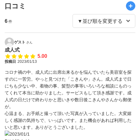
口コミ
6
件
ゲスト
さん
成人式
5.00
投稿日
2023/01/13
コロナ禍の中、成人式に出席出来るかを悩んでいたら美容室を探
すのに一苦労。やっと見つけた「こきんや」さん。成人式まで日
にちも少ない中、着物の事、髪型の事等いろいろな相談にものっ
てくれて本当に助かりました。サービスもして頂き感謝です。成
人式の日だけで終わりかと思いきや数日後こきんやさんから郵便
が。
心温まる、お手紙と撮って頂いた写真が入っていました。大変嬉
しく感謝の気持ちで、いっぱいです。また機会があれば利用した
いと思います。ありがとうございました。