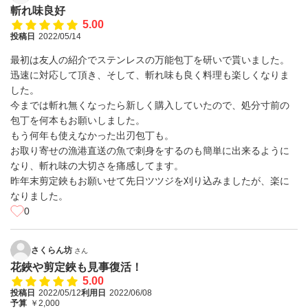
斬れ味良好
5.00
投稿日
2022/05/14
最初は友人の紹介でステンレスの万能包丁を研いで貰いました。
迅速に対応して頂き、そして、斬れ味も良く料理も楽しくなりま
した。
今までは斬れ無くなったら新しく購入していたので、処分寸前の
包丁を何本もお願いしました。
もう何年も使えなかった出刃包丁も。
お取り寄せの漁港直送の魚で刺身をするのも簡単に出来るように
なり、斬れ味の大切さを痛感してます。
昨年末剪定鋏もお願いせて先日ツツジを刈り込みましたが、楽に
なりました。
0
さくらん坊
さん
花鋏や剪定鋏も見事復活！
5.00
投稿日
2022/05/12
利用日
2022/06/08
予算
￥2,000