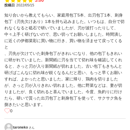
5.00
投稿日
2022/05/15
知り合いから教えてもらい、家庭用包丁5本、出刃包丁1本、刺身
包丁（刃先欠けあり）1本を持ち込みました。いつもは、自分で切
れなくなると砥石で研いでいましたが、刃が波打ったりして、
中々上手く研げないので、思い切ってお願いしました。時間潰し
に近くの伊都菜彩に買い物に行き、買い物を済ませて戻ってくる
と
、刃先が欠けていた刺身包丁がきれいになり、他の包丁もきれい
に研がれていました。新聞紙に刃を当てて切れ味を確認してくれ
ると、さっと刃が入り新聞紙が切れました。古い包丁もきちんと
研げばこんなに切れ味が鋭くなるんだと思い、もっと早くお願い
すれば、よかったと思いました。家に帰り、鶏肉を切りました
が、さっと刃が入りきれい切れました。他に野菜などは、妻が切
りましたが、良く切れると喜んでいました。今度、魚釣りに行け
たら、研いで貰った出刃包丁と刺身包丁を使って、サクサク魚を
捌きたいと思います。
0
taroneko
さん