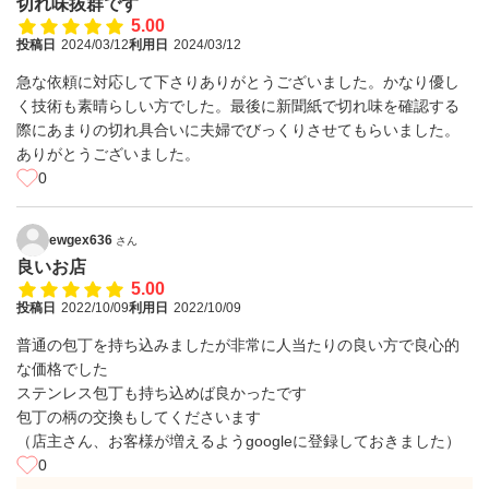
切れ味抜群です
5.00
投稿日
2024/03/12
利用日
2024/03/12
急な依頼に対応して下さりありがとうございました。かなり優し
く技術も素晴らしい方でした。最後に新聞紙で切れ味を確認する
際にあまりの切れ具合いに夫婦でびっくりさせてもらいました。
ありがとうございました。
0
ewgex636
さん
良いお店
5.00
投稿日
2022/10/09
利用日
2022/10/09
普通の包丁を持ち込みましたが非常に人当たりの良い方で良心的
な価格でした
ステンレス包丁も持ち込めば良かったです
包丁の柄の交換もしてくださいます
（店主さん、お客様が増えるようgoogleに登録しておきました）
0