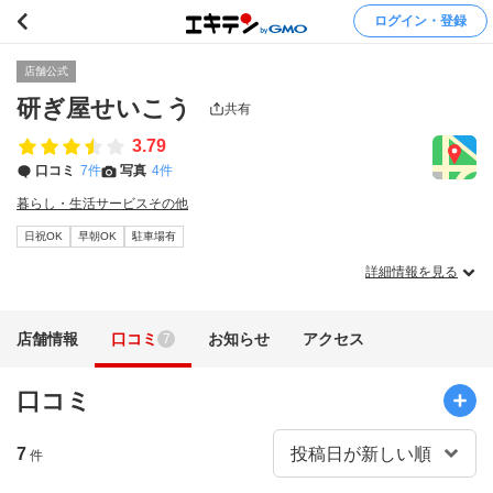
ログイン・登録
店舗公式
研ぎ屋せいこう
共有
3.79
口コミ
7件
写真
4件
暮らし・生活サービスその他
日祝OK
早朝OK
駐車場有
詳細情報を見る
店舗情報
口コミ
お知らせ
アクセス
7
口コミ
7
件