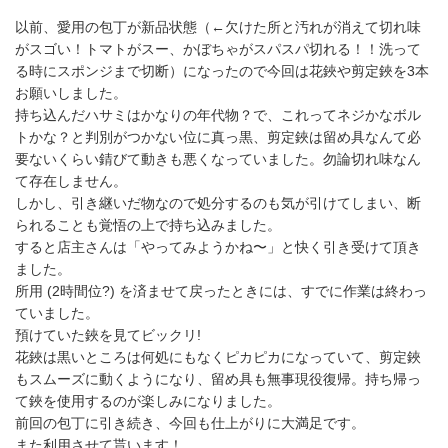
以前、愛用の包丁が新品状態（←欠けた所と汚れが消えて切れ味
がスゴい！トマトがスー、かぼちゃがスパスパ切れる！！洗って
る時にスポンジまで切断）になったので今回は花鋏や剪定鋏を3本
お願いしました。
持ち込んだハサミはかなりの年代物？で、これってネジかなボル
トかな？と判別がつかない位に真っ黒、剪定鋏は留め具なんて必
要ないくらい錆びて動きも悪くなっていました。勿論切れ味なん
て存在しません。
しかし、引き継いだ物なので処分するのも気が引けてしまい、断
られることも覚悟の上で持ち込みました。
すると店主さんは「やってみようかね〜」と快く引き受けて頂き
ました。
所用 (2時間位?) を済ませて戻ったときには、すでに作業は終わっ
ていました。
預けていた鋏を見てビックリ!
花鋏は黒いところは何処にもなくピカピカになっていて、剪定鋏
もスムーズに動くようになり、留め具も無事現役復帰。持ち帰っ
て鋏を使用するのが楽しみになりました。
前回の包丁に引き続き、今回も仕上がりに大満足です。
また利用させて貰います！