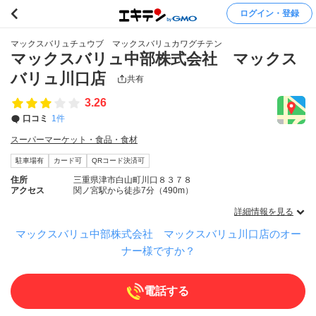
ログイン・登録
マックスバリュチュウブ マックスバリュカワグチテン
マックスバリュ中部株式会社 マックス
バリュ川口店
共有
3.26
口コミ
1件
スーパーマーケット・食品・食材
駐車場有
カード可
QRコード決済可
住所
三重県津市白山町川口８３７８
アクセス
関ノ宮駅から徒歩7分（490m）
詳細情報を見る
マックスバリュ中部株式会社 マックスバリュ川口店のオー
ナー様ですか？
電話する