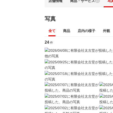
店舗情報
商品・サービス
写
10
写真
全て
商品
店内の様子
外観
24
件