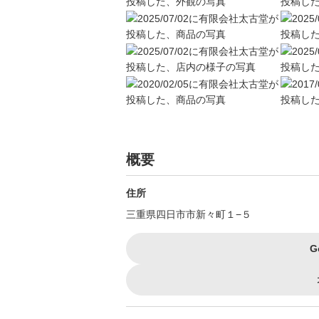
概要
住所
三重県四日市市新々町１−５
G