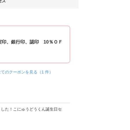
セス
10
実印、銀行印、認印 10％ＯＦ
全てのクーポンを見る（1 件）
更新日
2026
年08
月01
日
始