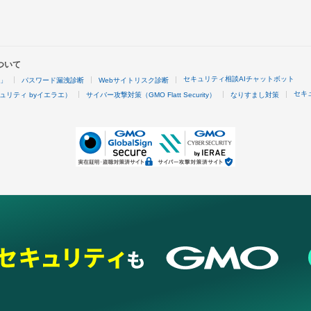
ついて
セキュリティ相談AIチャットボット
4」
パスワード漏洩診断
Webサイトリスク診断
セキ
ュリティ byイエラエ）
サイバー攻撃対策（GMO Flatt Security）
なりすまし対策