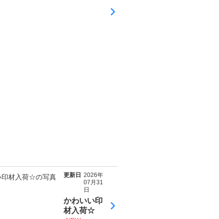
う
ど
う
く
ん
誕
生
日
セ
ー
ル
☆
N
E
W
お知らせ
更新日
2026年
07月31
日
かわいい印
材入荷☆