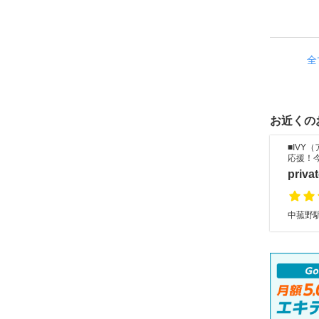
全
お近くの
■IVY
応援！
privat
中菰野駅