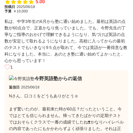
5.00
投稿日
2025/06/18
予算
￥10,000
私は、中学3年生の6月から塾に通い始めました。最初は英語の点
数が60点台で、正直かなり焦っていました。でも、今野先生の丁
寧なご指導のおかげで理解できるようになり、気づけば英語の点
数が安定して取れるようになりました。高校に入ってからの最初
のテストでもいきなり9５点が取れて、今では英語が一番得意な教
科になりました。本当に、あのとき塾に通い始めてよかったと、
心から思っています！
1
今野英語塾からの返信
返信日
2025/06/18
Nさん、口コミをどうもありがとう☺️
まず驚いたのが、最初来た時が60点？だったということ。今
ではとても信じられません。帰ってきたばかりの定期テスト
ではおそらくクラスで一番の成績でしたね❣️かなりハイレベル
の内容であったにもかかわらずよく頑張りました。それは正