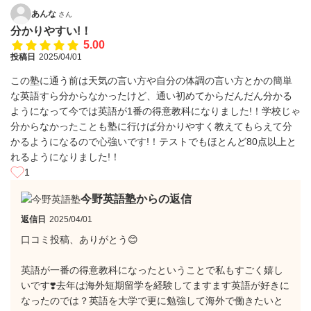
あんな
さん
分かりやすい!！
5.00
投稿日
2025/04/01
この塾に通う前は天気の言い方や自分の体調の言い方とかの簡単
な英語すら分からなかったけど、通い初めてからだんだん分かる
ようになって今では英語が1番の得意教科になりました!！学校じゃ
分からなかったことも塾に行けば分かりやすく教えてもらえて分
かるようになるので心強いです!！テストでもほとんど80点以上と
れるようになりました!！
1
今野英語塾からの返信
返信日
2025/04/01
口コミ投稿、ありがとう😊
英語が一番の得意教科になったということで私もすごく嬉し
いです❣️去年は海外短期留学を経験してますます英語が好きに
なったのでは？英語を大学で更に勉強して海外で働きたいと