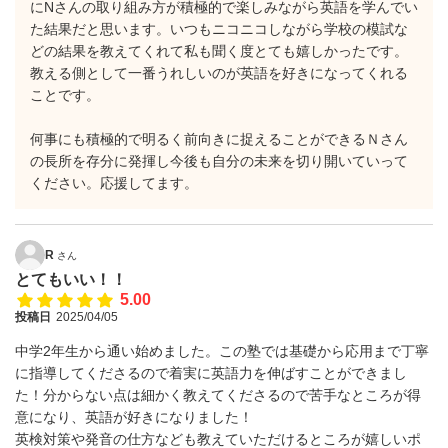
にNさんの取り組み方が積極的で楽しみながら英語を学んでい
た結果だと思います。いつもニコニコしながら学校の模試な
どの結果を教えてくれて私も聞く度とても嬉しかったです。
教える側として一番うれしいのが英語を好きになってくれる
ことです。
何事にも積極的で明るく前向きに捉えることができるＮさん
の長所を存分に発揮し今後も自分の未来を切り開いていって
ください。応援してます。
R
さん
とてもいい！！
5.00
投稿日
2025/04/05
中学2年生から通い始めました。この塾では基礎から応用まで丁寧
に指導してくださるので着実に英語力を伸ばすことができまし
た！分からない点は細かく教えてくださるので苦手なところが得
意になり、英語が好きになりました！
英検対策や発音の仕方なども教えていただけるところが嬉しいポ