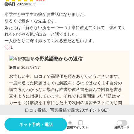
投稿日
2022/03/13
小学生と中学生の娘がお世話になりました。
明るくて気さくな先生です。
娘たちは「解らない所を一つ一つ丁寧に教えてくれて、褒めてく
れるのでやる気が出る」と話てました。
一人ひとりに寄り添ってくれる塾だと思います。
1
今野英語塾からの返信
返信日
2022/03/27
お忙しい中、口コミで高評価を頂きありがとうございます。
一度間違った問題はすぐに解説をするのではなくまず自分の
頭で考えわからない場合は辞書や教科書を読んで回答を書き
直すように指導しています。それでも2度間違った問題はマー
カーをつけ解説を丁寧にした上で次回の復習テストに同じ問
題を出し本当に理解出来ているか確認します。
口コミ投稿、写真投稿で最大20ポイントGET
わからないから塾に来ているのでやる気が少しでも出るよう
ネット予約・電話
投稿
マイリスト
編集モード
に褒めながらもっと勉強したい気にさせるよう導いてます。