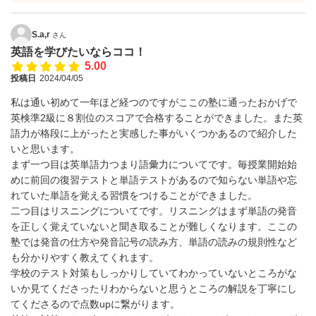
S.a,r
さん
英語を学びたいならココ！
5.00
投稿日
2024/04/05
私は通い初めて一年ほど経つのですがここの塾に通ったおかげで
英検準2級に８割位のスコアで合格することができました。また英
語力が格段に上がったと実感した事がいくつかあるので紹介した
いと思います。
まず一つ目は英単語力つまり語彙力についてです。毎授業開始始
めに前回の復習テストと単語テストがあるので知らない単語や忘
れていた単語を覚える習慣をつけることができました。
二つ目はリスニングについてです。リスニングはまず単語の発音
を正しく覚えていないと聞き取ることが難しくなります。ここの
塾では発音の仕方や発音記号の読み方、単語の読みの規則性など
も分かりやすく教えてくれます。
学校のテスト対策もしっかりしていてわかっていないところがな
いか見てくださったりわからないと思うところの解説を丁寧にし
てくださるので点数upに繋がります。