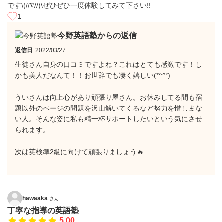
です\(//∇//)\ぜひぜひ一度体験してみて下さい‼︎
1
今野英語塾からの返信
返信日
2022/03/27
生徒さん自身の口コミですよね？これはとても感激です！し
かも美人だなんて！！お世辞でも凄く嬉しい(*^^*)
ういさんは向上心があり頑張り屋さん。お休みしてる間も宿
題以外のページの問題を沢山解いてくるなど努力を惜しまな
い人。そんな姿に私も精一杯サポートしたいという気にさせ
られます。
次は英検準2級に向けて頑張りましょう🔥
hawaaka
さん
丁寧な指導の英語塾
5.00