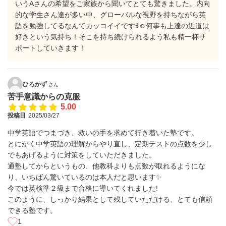
いうAさんの希望をご家族から聞いてとても驚きました。内向
的な学生さん達が多い中、グローバルな視野を持ちながら英
語を勉強してるなんてカッコイイですꉂ☺️何事も上達の近道は
好きという気持ち！そこを持ち続けられるよう私も精一杯サ
ポートしていきます！
ひろかず
さん
苦手意識からの克服
5.00
投稿日
2025/03/27
中学英語でつまづき、救いの手を求めて行き着いた塾です。
とにかく中学英語の理解からやり直し、定期テストの点数を少し
でもあげるように対策をしていただきました。
通塾してからというもの、他教科よりも点数が取れるようにな
り、いちばん驚いているのは本人だと思います✨️
今では英検準２級まで合格に導いてくれました!
このように、しっかり結果として残していただける、とても信頼
できる塾です。
1