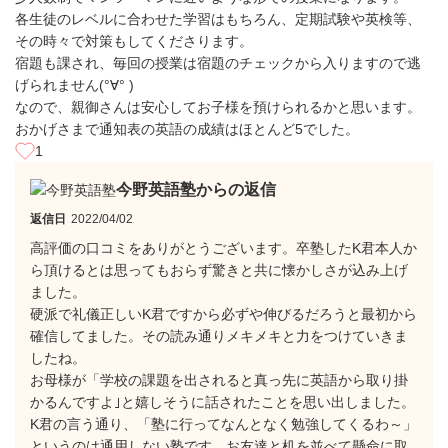
各生徒のレベルに合わせた学習はもちろん、定期試験や英検等、
その時々で対策もしてくださります。
宿題も課され、毎回の授業は宿題のチェックから入りますので逃
げられません(°∀° )
なので、親御さんは安心してお子様を預けられるかと思います。
おかげさまで通知表の英語の成績はほとんど5でした。
1
今野英語塾からの返信
返信日
2022/04/02
高評価の口コミをありがとうございます。卒塾したK君本人か
ら頂けるとは思ってもおらず驚きと共に懐かしさが込み上げ
ました。
硬派で礼儀正しいK君ですから必ずや伸びるだろうと最初から
確信してました。その読み通りメキメキと力をつけていきま
したね。
お母様が「学校の課題を出されると真っ先に英語から取り掛
かるんですよ｣と嬉しそうに話されたことを思い出しました。
K君の言う通り、「塾に行ってなんとなく勉強してくるわ～」
というのは通用しない塾です。お友達と机を並べて懸命に取