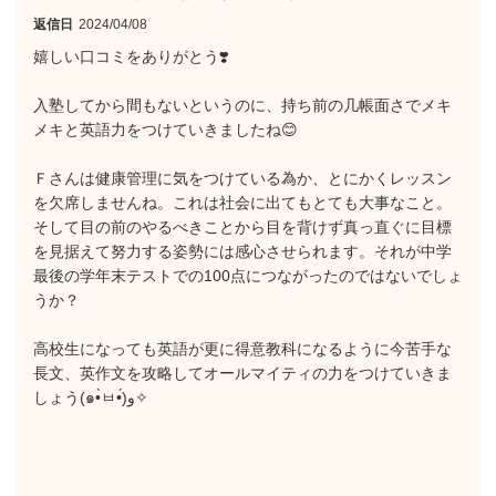
返信日
2024/04/08
嬉しい口コミをありがとう❣️
入塾してから間もないというのに、持ち前の几帳面さでメキ
メキと英語力をつけていきましたね😊
Ｆさんは健康管理に気をつけている為か、とにかくレッスン
を欠席しませんね。これは社会に出てもとても大事なこと。
そして目の前のやるべきことから目を背けず真っ直ぐに目標
を見据えて努力する姿勢には感心させられます。それが中学
最後の学年末テストでの100点につながったのではないでしょ
うか？
高校生になっても英語が更に得意教科になるように今苦手な
長文、英作文を攻略してオールマイティの力をつけていきま
しょう(๑•̀ㅂ•́)و✧