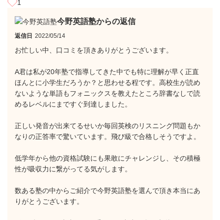
1
今野英語塾からの返信
返信日
2022/05/14
お忙しい中、口コミを頂きありがとうございます。
A君は私が20年塾で指導してきた中でも特に理解が早く正直
ほんとに小学生だろうか？と思わせる程です。高校生が読め
ないような単語もフォニックスを教えたところ辞書なしで読
めるレベルにまですぐ到達しました。
正しい発音が出来てるせいか毎回英検のリスニング問題もか
なりの正答率で驚いています。飛び級で合格しそうですよ。
低学年から他の資格試験にも果敢にチャレンジし、その積極
性が吸収力に繋がってる気がします。
数ある塾の中からご紹介で今野英語塾を選んで頂き本当にあ
りがとうございます。