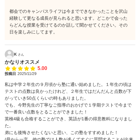
都会でのキャンパスライフは今までできなかったことを沢山
経験して更なる成長が見られると思います。どこかで会った
らどんな授業を受けてるのか話して聞かせてください。その
日を楽しみにしてます。
K
さん
かなりオススメ
5.00
投稿日
2025/11/29
私は中学２年生の９月頃から塾に通い始めました。１年生の頃は
テストの点数は良かったけれど、２年生ではだんだんと点数が下
がっていき50点くらいの時もありました。
でも、今野先生の丁寧なご指導のおかげで１学期テストで今まで
で一番良い点数をとることができました！
英検4級も合格することができ、英語が1番の得意教科になりまし
た。
弟にも後悔させたくないと思い、この塾をすすめました！
(母から一言。他の塾では人数が多くてすぐに質問することが出来