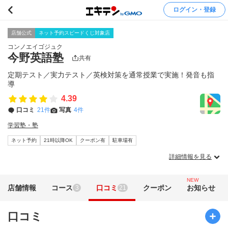
ログイン・登録
店舗公式
ネット予約スピードくじ対象店
コンノエイゴジュク
今野英語塾
共有
定期テスト／実力テスト／英検対策を通常授業で実施！発音も指
導
4.39
口コミ
21件
写真
4件
学習塾・塾
ネット予約
21時以降OK
クーポン有
駐車場有
詳細情報を見る
NEW
店舗情報
コース
口コミ
クーポン
お知らせ
3
21
口コミ