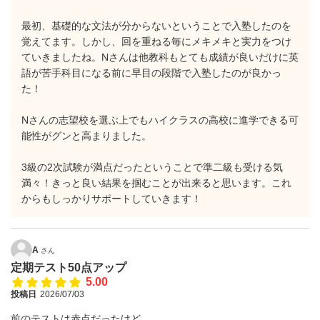
最初、基礎的な文法が分からないということで入塾したのを
覚えてます。しかし、回を重ねる毎にメキメキと実力をつけ
ていきましたね。Nさんは他教科もとても成績が良いだけに英
語が苦手科目になる前に早目の段階で入塾したのが良かっ
た！
Nさんの志望校を選ぶ上でもハイクラスの高校に進学できる可
能性がグンと高まりました。
3級の2次試験が満点だったということで準二級も受ける気
満々！きっと良い結果を掴むことが出来ると思います。これ
からもしっかりサポートしていきます！
A
さん
定期テスト50点アップ
5.00
投稿日
2026/07/03
前のテストは赤点だったけど