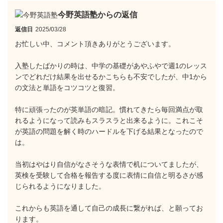
今野英語塾からの返信
返信日
2025/03/28
お忙しい中、コメント頂きありがとうございます。
入塾したばかりの時は、中学の基礎があやふやで週1のレッス
ンでどれだけ結果を出せるかこちらも不安でしたが、中1から
の文法と単語をコツコツと復習。
特に頑張ったのが英単語の暗記。慣れてきたら毎回満点が取
れるようになって読みもスラスラと出来るように。これこそ
が英語の問題を解く時のハードルを下げる結果となったので
は。
当初はやはり自信がなさそうな表情で机についてましたが、
英検を受験して合格を報告する度に表情に自信と明るさが感
じられるようになりました。
これからも英語を通して自己の成長に繋がれば、と願ってお
ります。