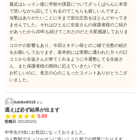
最近はレッスン後に学校や課題についてざっくばらんに本音
で笑いながら話してくれるのでこちらも嬉しいんですよ。
当塾はありがたいことに今まで宣伝広告をほとんどやってき
ませんでした。それはひとえに生徒さんの保護者様のご紹介
があったから20年も続けてこれたのだと大変感謝しておりま
す。
コロナの影響もあり、今回エキテン様とのご縁で当塾の紹介
をお願いしております。基本的には実際に通われた方々の口
コミから生徒さんが来てくれるように今通塾してる生徒さ
ん、また保護者様の期待に応えていきたいです。
お忙しいのに、長文の心のこもったコメントありがとうござ
いました。
kakikei0418
さん
通えば必ず結果が出ます
5.00
投稿日
2022/03/31
中学生の頃にお世話になっておりました。
少人数制でマンツーマンに近いような形での授業になります。