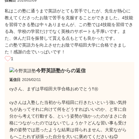
投稿日
2026/02/09
私はこの塾に通うまで英語がとても苦手でしたが、先生が熱心に
教えてくださったお陰で苦手を克服することができました。4技能
を習得できる塾は中々ありませんが、この塾では4技能を習得でき
る為、学校の学習だけでなく英検のサポートも手厚いです。ま
た、休んだ日を振替して貰える点もとても良かったです。
この塾で英語力を向上させたお陰で早稲田大学に合格できまし
た！感謝の念でいっぱいです！
1
今野英語塾からの返信
返信日
2026/02/11
cyさん、まずは早稲田大学合格おめでとう‼️㊗️
cyさんは入塾した当初から早稲田に行きたいという強い気持
ちがあってそれに向けて何をどうすればいいのか、と常に自
分から考えて行動する、という姿勢が強かったのがまさに合
格につながったのではないでしょうか？どんな習い事も受け
身の姿勢では思ったような結果は得られません。大変ながら
もへこたれず頑張った自分を大いに褒めてくださいね😊