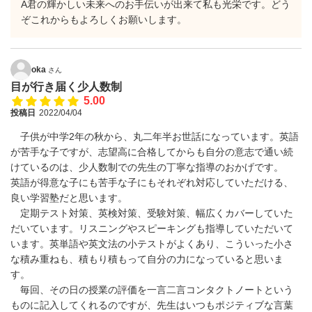
A君の輝かしい未来へのお手伝いが出来て私も光栄です。どう
ぞこれからもよろしくお願いします。
oka
さん
目が行き届く少人数制
5.00
投稿日
2022/04/04
子供が中学2年の秋から、丸二年半お世話になっています。英語
が苦手な子ですが、志望高に合格してからも自分の意志で通い続
けているのは、少人数制での先生の丁寧な指導のおかげです。
英語が得意な子にも苦手な子にもそれぞれ対応していただける、
良い学習塾だと思います。
定期テスト対策、英検対策、受験対策、幅広くカバーしていた
だいています。リスニングやスピーキングも指導していただいて
います。英単語や英文法の小テストがよくあり、こういった小さ
な積み重ねも、積もり積もって自分の力になっていると思いま
す。
毎回、その日の授業の評価を一言二言コンタクトノートという
ものに記入してくれるのですが、先生はいつもポジティブな言葉