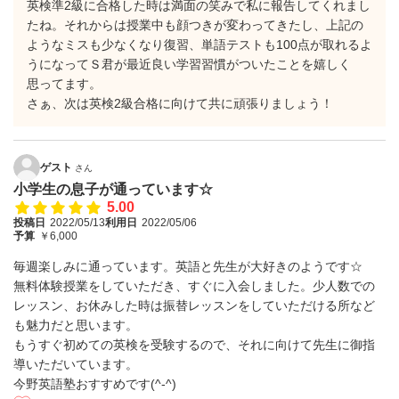
英検準2級に合格した時は満面の笑みで私に報告してくれまし
たね。それからは授業中も顔つきが変わってきたし、上記の
ようなミスも少なくなり復習、単語テストも100点が取れるよ
うになってＳ君が最近良い学習習慣がついたことを嬉しく
思ってます。
さぁ、次は英検2級合格に向けて共に頑張りましょう！
ゲスト
さん
小学生の息子が通っています☆
5.00
投稿日
2022/05/13
利用日
2022/05/06
予算
￥6,000
毎週楽しみに通っています。英語と先生が大好きのようです☆
無料体験授業をしていただき、すぐに入会しました。少人数での
レッスン、お休みした時は振替レッスンをしていただける所など
も魅力だと思います。
もうすぐ初めての英検を受験するので、それに向けて先生に御指
導いただいています。
今野英語塾おすすめです(^-^)