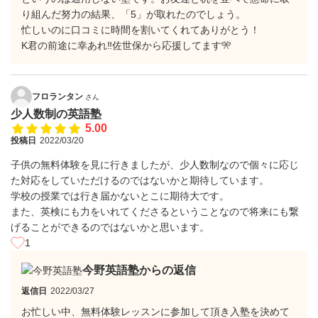
り組んだ努力の結果、「5」が取れたのでしょう。
忙しいのに口コミに時間を割いてくれてありがとう！
K君の前途に幸あれ‼️佐世保から応援してます🎌
フロランタン
さん
少人数制の英語塾
5.00
投稿日
2022/03/20
子供の無料体験を見に行きましたが、少人数制なので個々に応じ
た対応をしていただけるのではないかと期待しています。
学校の授業では行き届かないとこに期待大です。
また、英検にも力をいれてくださるということなので将来にも繋
げることができるのではないかと思います。
1
今野英語塾からの返信
返信日
2022/03/27
お忙しい中、無料体験レッスンに参加して頂き入塾を決めて