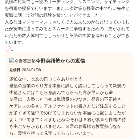
英検の対策でも一次のリーディング、リスニング、ライティング
を宿題や授業で行います。また二次対策も授業の中で行い先生と
実際に話して対話の経験を積むことができました。
入る前はマンツーマンじゃなくて大丈夫なのかなと思っていまし
たが実際に通ってみるとスムーズに学習するための工夫がされて
いたため数人体制でもしっかりと英語の学習を進めることができ
ています。
1
今野英語塾からの返信
返信日
2024/04/08
多忙な中、長文の口コミをありがとう。
当塾の授業のやり方を本当に詳しく説明してもらって新規の
生徒さんにはこちらを読んでもらった方が早いかも😁
Ｓ君は、入塾した当初は単語量の少なさ、発音の不正確さ、
ケアレスの多さ、アルファベットの書き方など注意すること
が多すぎて途中でめげてしまわないか本当に心配しましたが
よくついてきてくれましたね😊それはＳ君が素直な性格の持
ち主だからかもしれません。Ｓ君のお母様も教育熱心なが
ら、愛情を持って見守ってらっしゃいます。