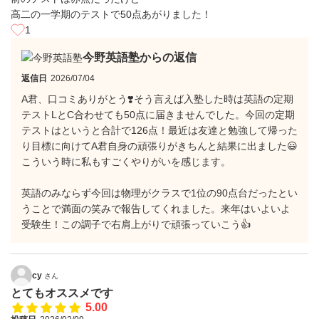
高二の一学期のテストで50点あがりました！
1
今野英語塾からの返信
返信日
2026/07/04
A君、口コミありがとう❣️そう言えば入塾した時は英語の定期
テストLとC合わせても50点に届きませんでした。今回の定期
テストはというと合計で126点！最近は友達と勉強して帰った
り目標に向けてA君自身の頑張りがきちんと結果に出ました😃
こういう時に私もすごくやりがいを感じます。
英語のみならず今回は物理がクラスで1位の90点台だったとい
うことで満面の笑みで報告してくれました。来年はいよいよ
受験生！この調子で右肩上がりで頑張っていこう👍
cy
さん
とてもオススメです
5.00