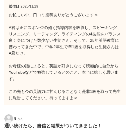
返信日
2025/11/29
お忙しい中、口コミ投稿ありがとうございます☺️
A君は正にスポンジの如く指導内容を吸収し、スピーキング、
リスニング、リーディング、ライティングの4技能をバランス
良く身につけた数少ない生徒さん。そして、25年英語教育に
携わってきた中で、中学2年生で準1級を取得した生徒さんは
A君だけ。
お母様の話によると、英語が好きになって積極的に自分から
YouTubeなどで勉強しているとのこと、本当に嬉しく思いま
す。
この先も今の英語力に甘んじることなく是非1級を取って先生
に報告してください。待ってますよ☺️
Ｎ
さん
通い続けたら、自信と結果がついてきました！