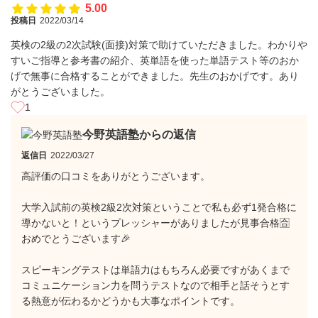
5.00
投稿日
2022/03/14
英検の2級の2次試験(面接)対策で助けていただきました。わかりや
すいご指導と参考書の紹介、英単語を使った単語テスト等のおか
げで無事に合格することができました。先生のおかげです。あり
がとうございました。
1
今野英語塾からの返信
返信日
2022/03/27
高評価の口コミをありがとうございます。
大学入試前の英検2級2次対策ということで私も必ず1発合格に
導かないと！というプレッシャーがありましたが見事合格🈴
おめでとうございます🎉
スピーキングテストは単語力はもちろん必要ですがあくまで
コミュニケーション力を問うテストなので相手と話そうとす
る熱意が伝わるかどうかも大事なポイントです。