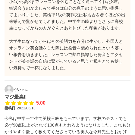
小4から高3までレッスンを休むことなく通ってくれたS君。
毎週会うのが楽しみで半分は自分の息子のように思い指導し
てまいりました。英検準1級の英作文は私も舌を巻くほどの出
来栄えで驚かせてくれました。中学生の時よりもさらに高校
生になってからの方がぐんとあと伸びした印象があります。
大学生になってからはその英語力を存分に生かし、外国人と
オンライン英会話をした際には発音を褒められたという嬉し
い報告を頂きました。レッスンで熱血指導した発音とアクセ
ントが英会話の自信に繋がっていると思うと私もとても嬉し
い気持ちで一杯になりました。
うい
さん
マジ最高‼︎
5.00
投稿日
2022/03/13
今私は中学一年生で英検三級をもっています。学校のテストでも
必ず90点以上がとれて100点もとれるようになりました。これも分
かりやすく優しく教えてくださっている美人な今野先生とおかげ