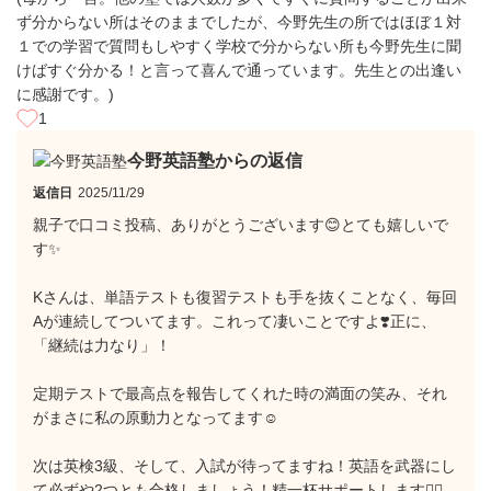
ず分からない所はそのままでしたが、今野先生の所ではほぼ１対
１での学習で質問もしやすく学校で分からない所も今野先生に聞
けばすぐ分かる！と言って喜んで通っています。先生との出逢い
に感謝です。)
1
今野英語塾からの返信
返信日
2025/11/29
親子で口コミ投稿、ありがとうございます😊とても嬉しいで
す✨
Kさんは、単語テストも復習テストも手を抜くことなく、毎回
Aが連続してついてます。これって凄いことですよ❣️正に、
「継続は力なり」！
定期テストで最高点を報告してくれた時の満面の笑み、それ
がまさに私の原動力となってます☺️
次は英検3級、そして、入試が待ってますね！英語を武器にし
て必ずや2つとも合格しましょう！精一杯サポートします✊🏻