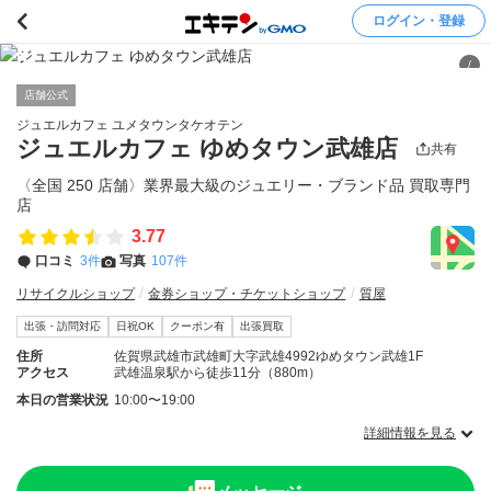
ログイン・登録
/
店舗公式
ジュエルカフェ ユメタウンタケオテン
ジュエルカフェ ゆめタウン武雄店
共有
〈全国 250 店舗〉業界最大級のジュエリー・ブランド品 買取専門
店
3.77
口コミ
3件
写真
107件
リサイクルショップ
金券ショップ・チケットショップ
質屋
出張・訪問対応
日祝OK
クーポン有
出張買取
住所
佐賀県武雄市武雄町大字武雄4992ゆめタウン武雄1F
アクセス
武雄温泉駅から徒歩11分（880m）
本日の営業状況
10:00〜19:00
詳細情報を見る