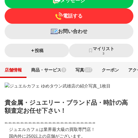
メッセージ
電話する
お問い合わせ
マイリスト
投稿
3
店舗情報
商品・サービス
写真
クーポン
アク
9
107
貴金属・ジュエリー・ブランド品・時計の高
額査定お任せ下さい！
=-=-=-=-=-=-=-=-=-=-=-=-=-=-=-=-=-=-=-=-=-=-=
ジュエルカフェは業界最大級の買取専門店！
国内外に250以上の店舗がございます。