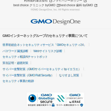
利用規約
運営会社
プライバシーポリシー
best choice クリニック byGMO
best choice 歯科 byGMO
©GMO DesignOne, Inc. All Rights reserved.
GMOインターネットグループのセキュリティ事業について
世界初総合ネットセキュリティサービス「GMOセキュリティ24」
パスワード漏洩診断
Webサイトリスク診断
セキュリティ相談AIチャットボット
実在証明・盗聴対策
サイバー攻撃対策（GMOサイバーセキュリティ byイエラエ）
サイバー攻撃対策（GMO Flatt Security）
なりすまし対策
セキュリティ事業の軌跡