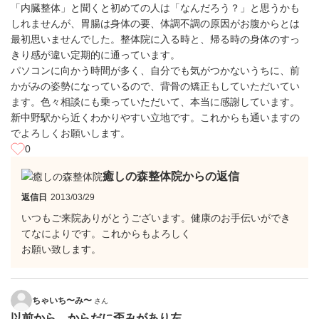
「内臓整体」と聞くと初めての人は「なんだろう？」と思うかも
しれませんが、胃腸は身体の要、体調不調の原因がお腹からとは
最初思いませんでした。整体院に入る時と、帰る時の身体のすっ
きり感が違い定期的に通っています。
パソコンに向かう時間が多く、自分でも気がつかないうちに、前
かがみの姿勢になっているので、背骨の矯正もしていただいてい
ます。色々相談にも乗っていただいて、本当に感謝しています。
新中野駅から近くわかりやすい立地です。これからも通いますの
でよろしくお願いします。
0
癒しの森整体院からの返信
返信日
2013/03/29
いつもご来院ありがとうございます。健康のお手伝いができ
てなによりです。これからもよろしく
お願い致します。
ちゃいち〜み〜
さん
以前から、からだに歪みがあり左...