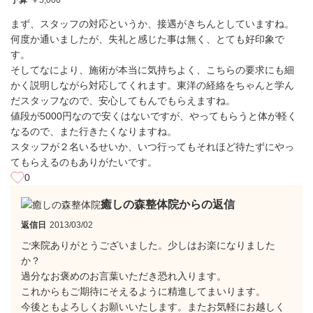
予算
￥5,000
まず、スタッフの対応というか、接遇がきちんとしていますね。
何度か通いましたが、失礼と感じた事は無く、とても好印象で
す。
そしてなにより、施術が本当に気持ちよく、こちらの要求にも細
かく説明しながら対応してくれます。東洋の経絡をちゃんと学ん
だスタッフなので、安心してもんでもらえますね。
値段が5000円なので安くはないですが、やってもらうと体が軽く
なるので、また行きたくなりますね。
スタッフが２名いるせいか、いつ行ってもそれほど待たずにやっ
てもらえるのもありがたいです。
0
癒しの森整体院からの返信
返信日
2013/03/02
ご来院ありがとうございました。少しはお楽になりました
か？
過分なお褒めのお言葉いただき恐れ入ります。
これからもご期待にそえるように精進してまいります。
今後ともよろしくお願いいたします。またお気軽にお越しく