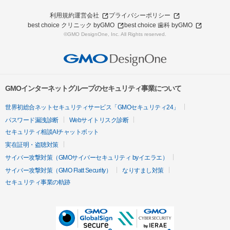
利用規約
運営会社
プライバシーポリシー
best choice クリニック byGMO
best choice 歯科 byGMO
©GMO DesignOne, Inc. All Rights reserved.
GMOインターネットグループのセキュリティ事業について
世界初総合ネットセキュリティサービス「GMOセキュリティ24」
パスワード漏洩診断
Webサイトリスク診断
セキュリティ相談AIチャットボット
実在証明・盗聴対策
サイバー攻撃対策（GMOサイバーセキュリティ byイエラエ）
サイバー攻撃対策（GMO Flatt Security）
なりすまし対策
セキュリティ事業の軌跡