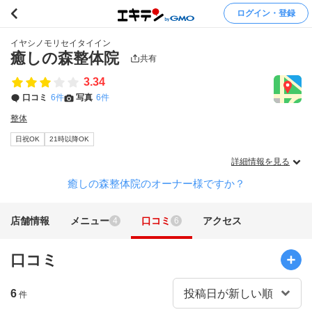
ログイン・登録
イヤシノモリセイタイイン
癒しの森整体院
共有
3.34
口コミ
6件
写真
6件
整体
日祝OK
21時以降OK
詳細情報を見る
癒しの森整体院のオーナー様ですか？
店舗情報
メニュー
口コミ
アクセス
4
6
口コミ
6
件