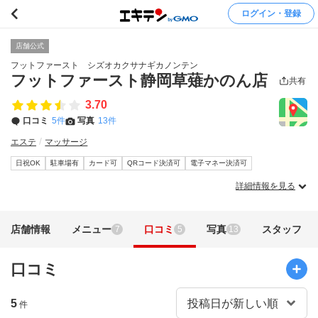
ログイン・登録
店舗公式
フットファースト シズオカクサナギカノンテン
フットファースト静岡草薙かのん店
共有
3.70
口コミ
5件
写真
13件
エステ
マッサージ
日祝OK
駐車場有
カード可
QRコード決済可
電子マネー決済可
詳細情報を見る
店舗情報
メニュー
口コミ
写真
スタッフ
7
5
13
口コミ
5
件