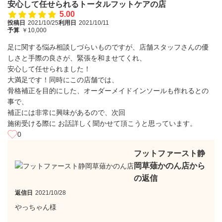
安心して任せられるトータルフットケアの店
5.00
投稿日
2021/10/25
利用日
2021/10/11
予算
￥10,000
足に関する悩み相談しづらいものですが、店舗スタッフさんの優
しさと手際の良さが、緊張を和ませてくれ、
安心して任せられました！
大満足です！同時にこの店舗では、
骨格補正を目的にした、オーダーメイドインソールも作れるとの
事で、
補正には非常に興味があるので、次回
施術受ける際に お話詳しく聞かせて頂こうと思っています。
0
フットファースト静
岡草薙かのん店から
の返信
返信日
2021/10/28
やっちゃん様