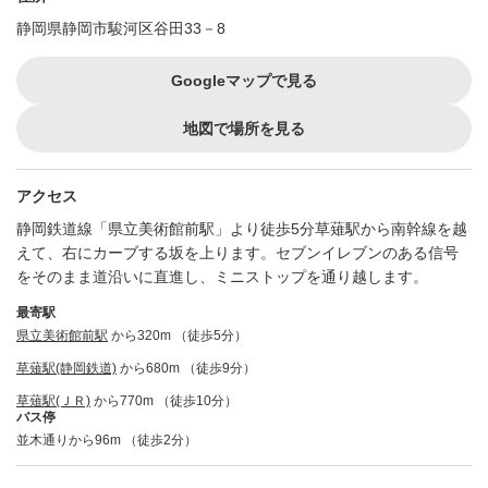
静岡県静岡市駿河区谷田33－8
Googleマップで見る
地図で場所を見る
アクセス
静岡鉄道線「県立美術館前駅」より徒歩5分草薙駅から南幹線を越
えて、右にカーブする坂を上ります。セブンイレブンのある信号
をそのまま道沿いに直進し、ミニストップを通り越します。
最寄駅
県立美術館前駅
から320m （徒歩5分）
草薙駅(静岡鉄道)
から680m （徒歩9分）
草薙駅(ＪＲ)
から770m （徒歩10分）
バス停
並木通りから96m （徒歩2分）