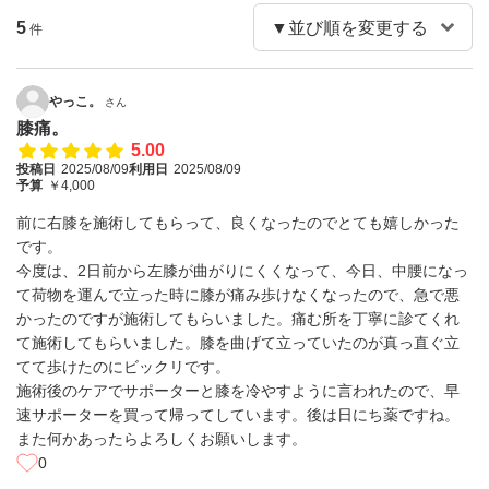
5
件
やっこ。
さん
膝痛。
5.00
投稿日
2025/08/09
利用日
2025/08/09
予算
￥4,000
前に右膝を施術してもらって、良くなったのでとても嬉しかった
です。
今度は、2日前から左膝が曲がりにくくなって、今日、中腰になっ
て荷物を運んで立った時に膝が痛み歩けなくなったので、急で悪
かったのですが施術してもらいました。痛む所を丁寧に診てくれ
て施術してもらいました。膝を曲げて立っていたのが真っ直ぐ立
てて歩けたのにビックリです。
施術後のケアでサポーターと膝を冷やすように言われたので、早
速サポーターを買って帰ってしています。後は日にち薬ですね。
また何かあったらよろしくお願いします。
0