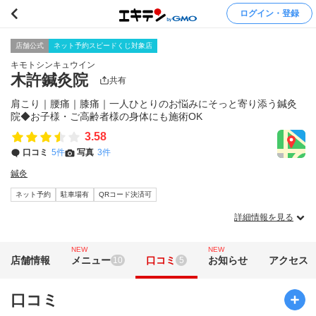
ログイン・登録
店舗公式
ネット予約スピードくじ対象店
キモトシンキュウイン
木許鍼灸院
共有
肩こり｜腰痛｜膝痛｜一人ひとりのお悩みにそっと寄り添う鍼灸
院◆お子様・ご高齢者様の身体にも施術OK
3.58
口コミ
5件
写真
3件
鍼灸
ネット予約
駐車場有
QRコード決済可
詳細情報を見る
NEW
NEW
店舗情報
メニュー
口コミ
お知らせ
アクセス
10
5
口コミ