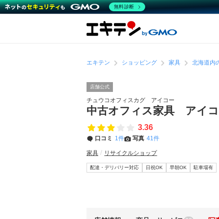
無料診断
エキテン
ショッピング
家具
北海道内
店舗公式
チュウコオフィスカグ アイコー
中古オフィス家具 アイ
3.36
口コミ
1件
写真
41件
家具
リサイクルショップ
配達・デリバリー対応
日祝OK
早朝OK
駐車場有