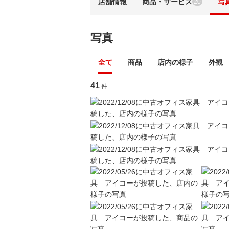
店舗情報
商品・サービス
写
20
写真
全て
商品
店内の様子
外観
41
件