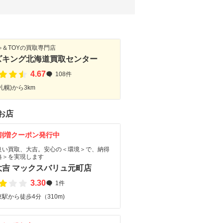
ゃ＆TOYの買取専門店
ズキング北海道買取センター
4.67
108件
札幌)から3km
お店
割増クーポン発行中
良い買取、大吉。安心の＜環境＞で、納得
格＞を実現します
大吉 マックスバリュ元町店
3.30
1件
駅から徒歩4分（310m)