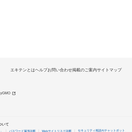
エキテンとは
ヘルプ
お問い合わせ
掲載のご案内
サイトマップ
 byGMO
ついて
セキュリティ相談AIチャットボット
4」
パスワード漏洩診断
Webサイトリスク診断