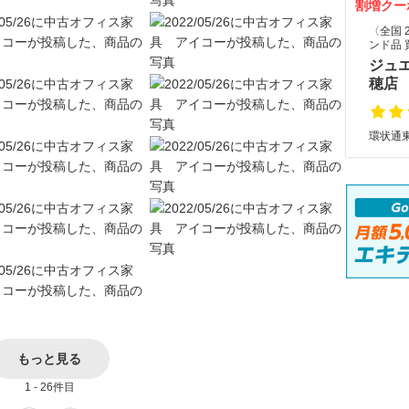
割増クー
〈全国 
ンド品 
ジュ
穂店
環状通東
もっと見る
1 - 26件目