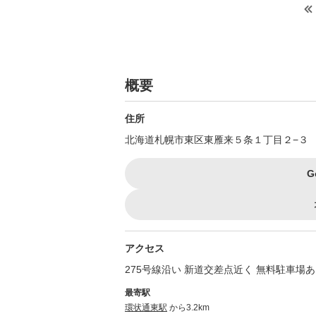
概要
住所
北海道札幌市東区東雁来５条１丁目２−３
G
アクセス
275号線沿い 新道交差点近く 無料駐車
最寄駅
環状通東駅
から3.2km