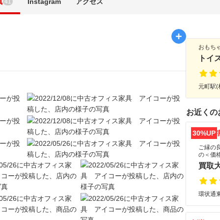
真
Instagram
アクセス
41
おもち
トイ
元町駅(
お近くの
30%UP
ご縁の
の＜価
買取
環状通東