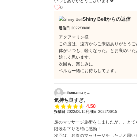
いつもありがとうございます🍀
0
Shiny Bellからの返信
返信日
2022/08/06
アクアマリン様
この度は、遠方からご来店ありがとうご
体がいつも、軽くなった。とお褒めいた
嬉しく思います。
次回も、楽しみに
ベルも一緒にお待ちしてます。
mihomama
さん
気持ち良すぎ。
4.50
投稿日
2022/06/15
利用日
2022/06/15
足のマッサージ施術をしましたが、、とて
階段を下りる時に感動！
次回は、お腹のマッサージをしたいと思い