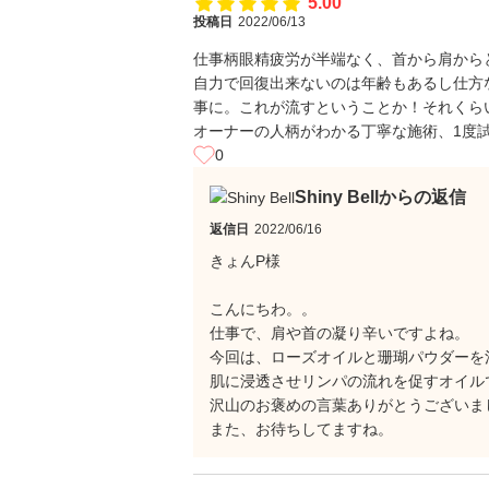
5.00
投稿日
2022/06/13
仕事柄眼精疲労が半端なく、首から肩から
自力で回復出来ないのは年齢もあるし仕方
事に。これが流すということか！それくら
オーナーの人柄がわかる丁寧な施術、1度
0
Shiny Bellからの返信
返信日
2022/06/16
きょんP様
こんにちわ。。
仕事で、肩や首の凝り辛いですよね。
今回は、ローズオイルと珊瑚パウダーを
肌に浸透させリンパの流れを促すオイル
沢山のお褒めの言葉ありがとうございま
また、お待ちしてますね。