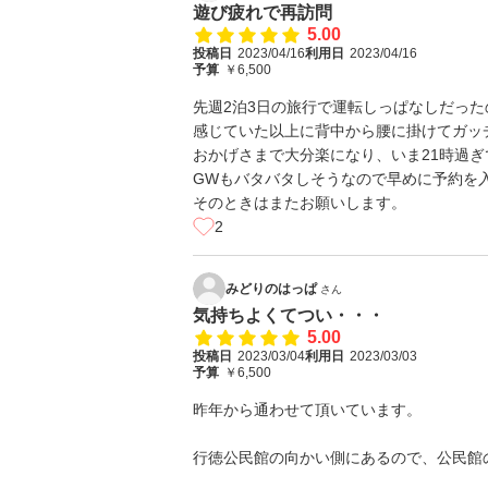
遊び疲れで再訪問
5.00
投稿日
2023/04/16
利用日
2023/04/16
予算
￥6,500
先週2泊3日の旅行で運転しっぱなしだっ
感じていた以上に背中から腰に掛けてガッ
おかげさまで大分楽になり、いま21時過
GWもバタバタしそうなので早めに予約を
そのときはまたお願いします。
2
みどりのはっぱ
さん
気持ちよくてつい・・・
5.00
投稿日
2023/03/04
利用日
2023/03/03
予算
￥6,500
昨年から通わせて頂いています。
行徳公民館の向かい側にあるので、公民館