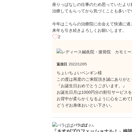
座りっぱなしの仕事のため思っていたより
治療してもらってから気づくことも多いで
今年はこちらの治療院に出会えて快適に過
来年も引き続きよろしくお願いします。
2
返信日
2022/12/05
ちょいちょいペンギン様
この度は再度のご来院頂き誠にありがと
『お誕生日おめでとうございます。』
お誕生日月は1000円分の割引サービ
お背中が柔らかくなるように心をこめて
どうぞお身体おいとい下さい。
パラぱぱ
さん
「さすがプロフェッショナル！」娘