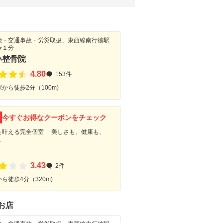
険・交通事故・労災取扱、東西線南行徳駅
歩１分
い整骨院
4.80
153件
から徒歩2分（100m)
F
今すぐお得なクーポンをチェック
を叶える完全個室 美しさも、健康も、
で。
3.43
2件
ら徒歩4分（320m)
お店