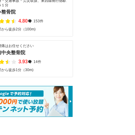
険・交通事故・労災取扱、東西線南行徳駅
歩１分
い整骨院
4.80
153件
から徒歩2分（100m)
腰痛はお任せください
徳中央整骨院
3.93
14件
から徒歩1分（30m)