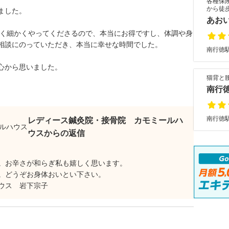
各種保
から徒
ました。
あお
ごく細かくやってくださるので、本当にお得ですし、体調や身
相談にのっていただき、本当に幸せな時間でした。
南行徳駅
心から思いました。
。
猫背と
南行
南行徳駅
レディース鍼灸院・接骨院 カモミールハ
ウスからの返信
。お辛さが和らぎ私も嬉しく思います。
。どうぞお身体おいとい下さい。
ウス 岩下宗子