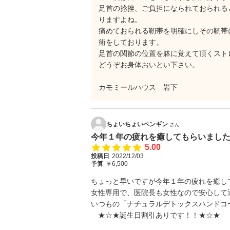
足首の捻挫、ご負担になられておられる
りますよね。
痛めておられる靭帯を明確にしその靭帯
術をしております。
足首の関節の位置を躰に覚えて頂くスト
どうぞお身体おいとい下さい。
カモミールハウス 岩下
ちょいちょいペンギン
さん
今年１年の疲れを癒してもらいました
5.00
投稿日
2022/12/03
予算
￥6,500
ちょっと早いですが今年１年の疲れを癒し
女性専用で、医院長も女性なので安心して
いつもの「ナチュラルデトックスハンドコ
★☆★誕生日割引ありです！！★☆★