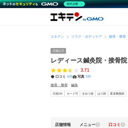
無料診断
エキテン
リラク・ボディケア
接骨・整骨
店舗公式
レディース鍼灸院・接骨
3.71
口コミ
6件
写真
5件
接骨・整骨
鍼灸
日祝OK
カード可
きゆう師
はり師
柔道整復師
店舗情報
メニュー
口コミ
5
6