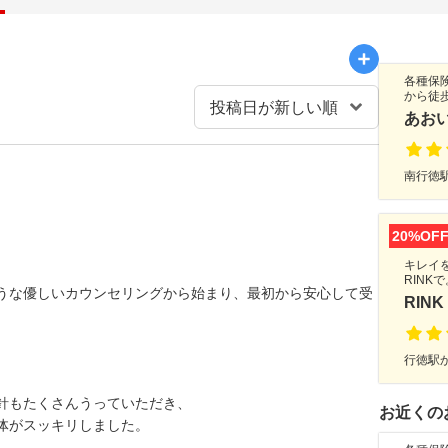
各種保
から徒
あお
南行徳駅
…
20%OF
キレイ
RINK
うな優しいカウンセリングから始まり、最初から安心して受
RINK
行徳駅か
針もたくさんうっていただき、
お近くの
体がスッキリしました。