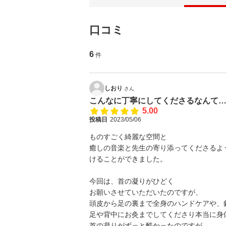
口コミ
6
件
しおり
さん
こんなに丁寧にしてくださるなんて
5.00
投稿日
2023/05/06
ものすごく綺麗な空間と
癒しの音楽と先生の寄り添ってくださるよ
けることができました。
今回は、首の凝りがひどく
お願いさせていただいたのですが、
頭皮から足の裏まで全身のハンドケアや、
足や背中にお灸までしてくださり本当に身
首の凝りがずっと酷かったのですが