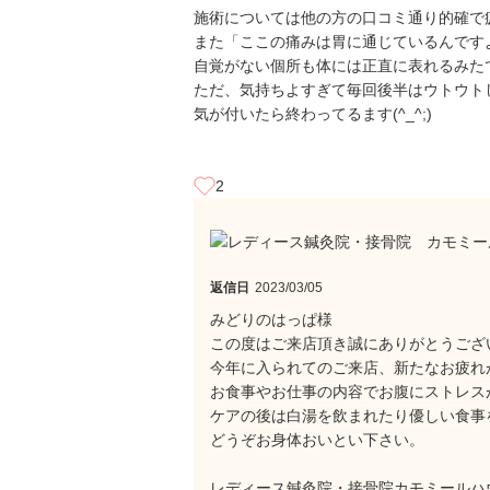
施術については他の方の口コミ通り的確で
また「ここの痛みは胃に通じているんです
自覚がない個所も体には正直に表れるみた
ただ、気持ちよすぎて毎回後半はウトウト
気が付いたら終わってるます(^_^;)
2
返信日
2023/03/05
みどりのはっぱ様
この度はご来店頂き誠にありがとうござ
今年に入られてのご来店、新たなお疲れ
お食事やお仕事の内容でお腹にストレス
ケアの後は白湯を飲まれたり優しい食事
どうぞお身体おいとい下さい。
レディース鍼灸院・接骨院カモミールハ