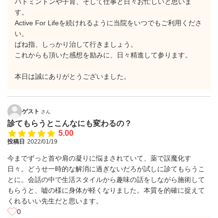
バトミントンや子育、そして仕事と日々お忙しいと思いま
す。
Active For Lifeを続けれるように当院をいつでもご利用くださ
い。
ばね指、しっかり治して行きましょう。
これからも頂いた感想を励みに、日々精進して参ります。
本日は誠にありがとうございました。
ゲスト
さん
診てもらうとこんなにも変わるの？
5.00
投稿日
2022/01/19
今までずっと首や肩の凝りに悩まされていて、薬で誤魔化す
日々。どうせ一時的な解消に過ぎないだろが試しに診てもらうこ
とに。会話の中で生活スタイルから趣味の話をしながら施術して
もらうと、嘘の様に身体が軽くなりました。本質を的確に捉えて
くれるいい先生だと思います。
0