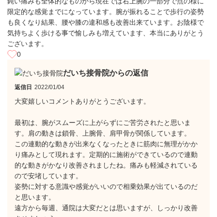
鈍い痛みも全体的なものから現在では右上腕の一部分で点の様に
限定的な感覚までになっています。腕が振れることで歩行の姿勢
も良くなり結果、腰や膝の違和感も改善出来ています。お陰様で
気持ちよく歩ける事で愉しみも増えています、本当にありがとう
ございます。
0
だいち接骨院からの返信
返信日
2022/01/04
大変嬉しいコメントありがとうございます。
最初は、腕がスムーズに上がらずにご苦労されたと思いま
す。肩の動きは鎖骨、上腕骨、肩甲骨が関係しています。
この連動的な動きが出来なくなったときに筋肉に無理がかか
り痛みとして現れます。定期的に施術ができているので連動
的な動きがかなり改善されましたね。痛みも軽減されている
ので安堵しています。
姿勢に対する意識や感覚がいいので相乗効果が出ているのだ
と思います。
遠方から毎週、通院は大変だとは思いますが、しっかり改善