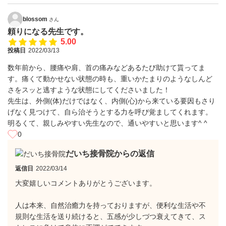
blossom
さん
頼りになる先生です。
5.00
投稿日
2022/03/13
数年前から、腰痛や肩、首の痛みなどあるたび助けて貰ってま
す。痛くて動かせない状態の時も、重いかたまりのようなしんど
さをスッと逃すような状態にしてくださいました！
先生は、外側(体)だけではなく、内側(心)から来ている要因もさり
げなく見つけて、自ら治そうとする力を呼び覚ましてくれます。
明るくて、親しみやすい先生なので、通いやすいと思います^ ^
0
だいち接骨院からの返信
返信日
2022/03/14
大変嬉しいコメントありがとうございます。
人は本来、自然治癒力を持っておりますが、便利な生活や不
規則な生活を送り続けると、五感が少しづつ衰えてきて、ス