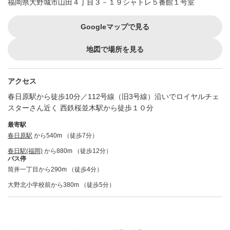
福岡県大野城市山田４丁目３－１９シャトレ５番館１号室
Googleマップで見る
地図で場所を見る
アクセス
春日原駅から徒歩10分／112号線（旧3号線）沿いでロイヤルチェ
スターさん近く 西鉄桜並木駅から徒歩１０分
最寄駅
春日原駅
から540m （徒歩7分）
春日駅(福岡)
から880m （徒歩12分）
バス停
筒井一丁目から290m （徒歩4分）
大野北小学校前から380m （徒歩5分）