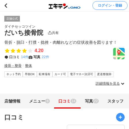
ログイン・登録
店舗公式
ダイチセッコツイン
だいち接骨院
共有
骨折・脱臼・打撲・捻挫・肉離れなどの症状改善を図ります！
4.20
口コミ
14件
写真
22件
接骨・整骨
整体
ネット予約
早朝OK
駐車場有
カード可
電子マネー決済可
柔道整復師
詳細情報を見る
店舗情報
メニュー
口コミ
写真
スタッフ
6
14
22
口コミ