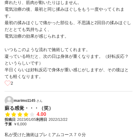
痺れたり、筋肉が動いたりはしません。
電気治療の後、最初と同じ揉みほぐしをもう一度やってくれま
す。
最初の揉みほぐしで痛かった部位も、不思議と2回目の揉みほぐし
だととても気持ちよく、
電気治療の効果が感じられます。
いつもこのような流れで施術してくれます。
凝っている時だと、次の日は身体が重くなります。（好転反応？
というらしいです）
半日くらいは好転反応で身体が重い感じがしますが、その後はと
ても軽くなります。
2
marimo1145
さん
蘇る感覚・・・（笑）
4.00
投稿日
2023/01/05
利用日
2022/12/22
予算
￥6,000
私が受けた施術はプレミアムコース７０分