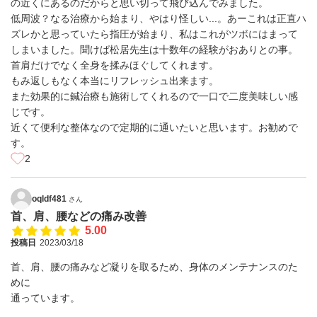
の近くにあるのだからと思い切って飛び込んでみました。
低周波？なる治療から始まり、やはり怪しい...。あーこれは正直ハ
ズレかと思っていたら指圧が始まり、私はこれがツボにはまって
しまいました。聞けば松居先生は十数年の経験がおありとの事。
首肩だけでなく全身を揉みほぐしてくれます。
もみ返しもなく本当にリフレッシュ出来ます。
また効果的に鍼治療も施術してくれるので一口で二度美味しい感
じです。
近くて便利な整体なので定期的に通いたいと思います。お勧めで
す。
2
oqldf481
さん
首、肩、腰などの痛み改善
5.00
投稿日
2023/03/18
首、肩、腰の痛みなど凝りを取るため、身体のメンテナンスのた
めに
通っています。