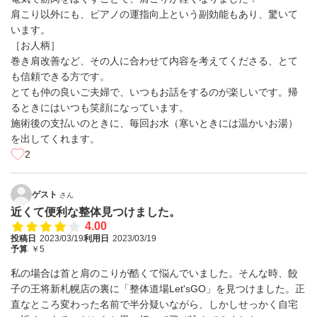
肩こり以外にも、ピアノの運指向上という副効能もあり、驚いて
います。
［お人柄］
巻き肩改善など、その人に合わせて内容を考えてくださる、とて
も信頼できる方です。
とても仲の良いご夫婦で、いつもお話をするのが楽しいです。帰
るときにはいつも笑顔になっています。
施術後の支払いのときに、毎回お水（寒いときには温かいお湯）
を出してくれます。
2
ゲスト
さん
近くて便利な整体見つけました。
4.00
投稿日
2023/03/19
利用日
2023/03/19
予算
￥5
私の場合は首と肩のこりが酷くて悩んでいました。そんな時、餃
子の王将新札幌店の裏に「整体道場Let'sGO」を見つけました。正
直なところ変わった名前で半分疑いながら、しかしせっかく自宅