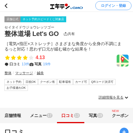
ログイン・登録
店舗公式
ネット予約スピードくじ対象店
セイタイドウジョウレッツゴー
整体道場 Let's GO
共有
［電気×指圧×ストレッチ］さまざまな角度から全身の不調にま
るっと対応！思わず口元が緩む確かな結果を！
4.13
口コミ
13件
写真
19件
整体
マッサージ
鍼灸
ネット予約
日祝OK
クーポン有
駐車場有
カード可
QRコード決済可
お子様連れOK
詳細情報を見る
NEW
店舗情報
メニュー
口コミ
写真
クーポン
17
13
19
口コミ