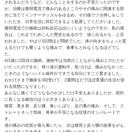
されるんだろうなど、どんなことをするのか不安だったのです
が、治療は微弱電流で痛みのあるところやその痛みに関連する部
分に当ててインナーマッスルをゆるめ、その後でツボ押しをして
いただき、日常生活に対応できるよう処置してくださいました。
微弱電流での施術は好転反応は出にくいようなのですが、私の場
合は、これまでためこんだ歴史があるので、強く出るかも…と言
われました。やはり3日間ほど悶絶でした。体の向きをちょっと変
えるだけでも響くような痛みで、食事もとれなくなるほどでし
た。
4日後に2回目の施術。施術中は当然のことながら痛みとのたたか
いだったのですが、帰り道の運転中、気づけば、痛みがなかった
ときのようなハンドル操作ができてる自分にすごく驚きました。
おかげさまで施術を3回受けて、2週間ほどでほぼ普通の生活が送
れる状態になりました。
あんなに痛くてどうなるのか少しだけ不安もありましたが、絶対
に良くなる確信のほうが大きくありました。
猫背、巻き肩、反り腰、食いしばり、足の裏の痛み、そして、ス
トレートネック気味、将来が不安になる症状のオンパレードで
す。
肩の痛みの症状が落ち着いたら、次は猫背と反り腰の改善をがん
ばります！引き続き、よろしくお願いいたします！！