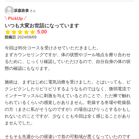
坂森政俊
さん
PickUp
いつも大変お世話になっています
5.00
投稿日
2024/08/09
今回は95分コースを受けさせていただきました。
まずカウンセリングですが、体の状態やゴール地点を擦り合わせ
るために、じっくり確認していただけるので、自分自身の体の状
態の確認にもなります。
施術は、まずはじめに電気治療を受けました。とはいっても、ビ
クンビクンしたりピリピリするようなものではなく、微弱電流で
インナーマッスルに刺激を与えているとのことで、ただ棒で触れ
られているくらいの感覚しかありません。乾燥する冬場や乾燥肌
の方（まさに私がそうなのですが）の場合はぴりっとするかもし
れないとのことですが、少なくとも今回は全く感じることがあり
ませんでした。
そもそも先週からの寝違いで首の可動域が悪くなっていたのです