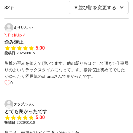
32
件
えりりん
さん
PickUp
歪み矯正
5.00
投稿日
2025/09/15
胸椎の歪みを整えて頂いてます。他の凝りもほぐして頂き✨仕事帰
りのよいリラックスタイムになってます。接骨院は初めてでした
がゆったり雰囲気のohanaさんで良かったです。
0
クップル
さん
とても良かったです
5.00
投稿日
2026/01/10
肩こり、頭痛がひどくて通い始めました。