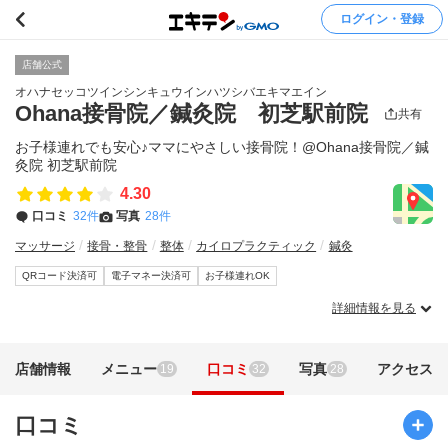
ログイン・登録
店舗公式
オハナセッコツインシンキュウインハツシバエキマエイン
Ohana接骨院／鍼灸院 初芝駅前院
共有
お子様連れでも安心♪ママにやさしい接骨院！@Ohana接骨院／鍼
灸院 初芝駅前院
4.30
口コミ
32件
写真
28件
マッサージ
接骨・整骨
整体
カイロプラクティック
鍼灸
QRコード決済可
電子マネー決済可
お子様連れOK
詳細情報を見る
店舗情報
メニュー
口コミ
写真
アクセス
19
32
28
口コミ