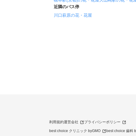
橋本駅(京都)の花・花屋
大山崎駅の花・花
近隣のバス停
川口萩原の花・花屋
利用規約
運営会社
プライバシーポリシー
best choice クリニック byGMO
best choice 歯科