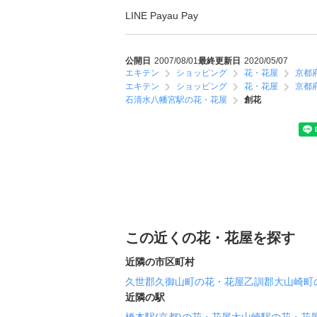
LINE Pay
au Pay
公開日
2007/08/01
最終更新日
2020/05/07
エキテン
ショッピング
花・花屋
京都
エキテン
ショッピング
花・花屋
京都
石清水八幡宮駅の花・花屋
創花
この近くの花・花屋を探す
近隣の市区町村
久世郡久御山町の花・花屋
乙訓郡大山崎町
近隣の駅