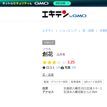
無料診断
エキテン
ショッピング
花・花屋
京都
店舗公式
ソウカ
創花
共有
3.25
口コミ
1件
写真
3件
花・花屋
配達・デリバリー対応
駐車場有
QRコード決済可
住所
京都府八幡市川口北浦３０−１
アクセス
石清水八幡宮駅から2.2km