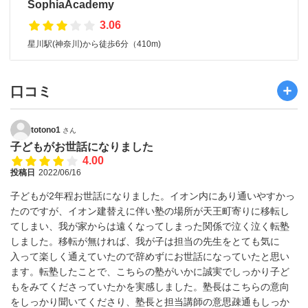
SophiaAcademy
3.06
星川駅(神奈川)から徒歩6分（410m)
口コミ
totono1
さん
子どもがお世話になりました
4.00
投稿日
2022/06/16
子どもが2年程お世話になりました。イオン内にあり通いやすかっ
たのですが、イオン建替えに伴い塾の場所が天王町寄りに移転し
てしまい、我が家からは遠くなってしまった関係で泣く泣く転塾
しました。移転が無ければ、我が子は担当の先生をとても気に
入って楽しく通えていたので辞めずにお世話になっていたと思い
ます。転塾したことで、こちらの塾がいかに誠実でしっかり子ど
もをみてくださっていたかを実感しました。塾長はこちらの意向
をしっかり聞いてくださり、塾長と担当講師の意思疎通もしっか