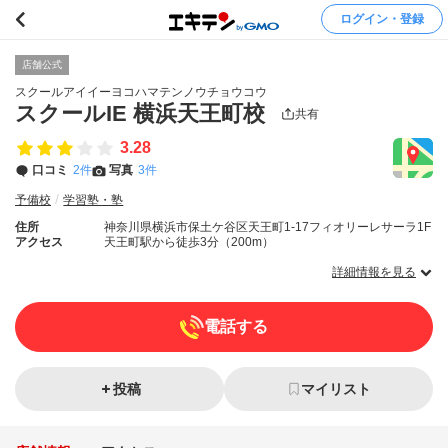
ログイン・登録
店舗公式
スクールアイイーヨコハマテンノウチョウコウ
スクールIE 横浜天王町校
共有
3.28
口コミ
2件
写真
3件
予備校
学習塾・塾
住所
神奈川県横浜市保土ケ谷区天王町1-17フィオリーレサーラ1F
アクセス
天王町駅から徒歩3分（200m）
詳細情報を見る
電話する
投稿
マイリスト