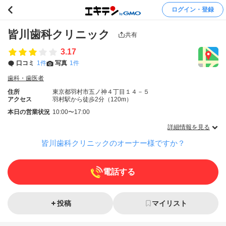
ログイン・登録
皆川歯科クリニック
共有
3.17
口コミ
1件
写真
1件
歯科・歯医者
住所
東京都羽村市五ノ神４丁目１４－５
アクセス
羽村駅から徒歩2分（120m）
本日の営業状況
10:00〜17:00
詳細情報を見る
皆川歯科クリニックのオーナー様ですか？
電話する
投稿
マイリスト