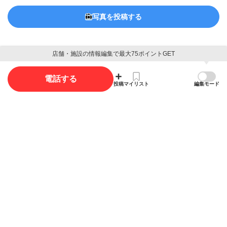
写真を投稿する
店舗・施設の情報編集で最大75ポイントGET
電話する
概要
投稿
マイリスト
編集モード
店舗名
エリカケシヨウヒンテン
エリカ化粧品店
ジャンル
コスメ・化粧品
電話番号
0572-27-5081