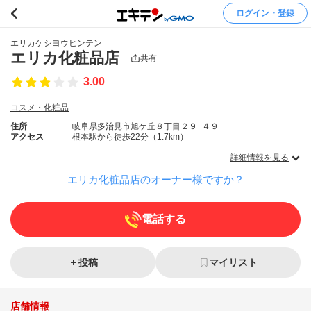
ログイン・登録
エリカケシヨウヒンテン
エリカ化粧品店
共有
3.00
コスメ・化粧品
住所
岐阜県多治見市旭ケ丘８丁目２９−４９
アクセス
根本駅から徒歩22分（1.7km）
詳細情報を見る
エリカ化粧品店のオーナー様ですか？
電話する
投稿
マイリスト
店舗情報