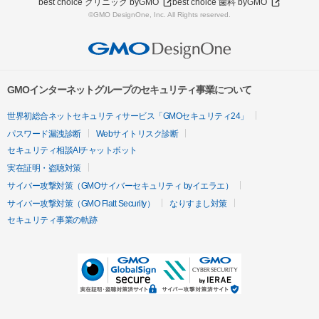
best choice クリニック byGMO
best choice 歯科 byGMO
©GMO DesignOne, Inc. All Rights reserved.
GMOインターネットグループのセキュリティ事業について
世界初総合ネットセキュリティサービス「GMOセキュリティ24」
パスワード漏洩診断
Webサイトリスク診断
セキュリティ相談AIチャットボット
実在証明・盗聴対策
サイバー攻撃対策（GMOサイバーセキュリティ byイエラエ）
サイバー攻撃対策（GMO Flatt Security）
なりすまし対策
セキュリティ事業の軌跡