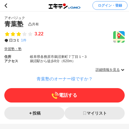
ログイン・登録
アオバジュク
青葉塾
共有
3.22
口コミ
1件
学習塾・塾
住所
岐阜県各務原市鵜沼東町７丁目１−３
アクセス
鵜沼駅から徒歩8分（620m）
詳細情報を見る
青葉塾のオーナー様ですか？
電話する
投稿
マイリスト