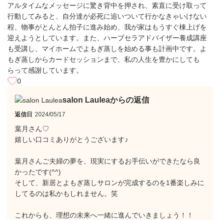
アルタイムなメッセージに驚き背中を押され、素直に受け取って
行動してみると、自分達が必死に追いついて行かなきゃいけない
程、物事がとんとん拍子に進み始め、我が家はもうすぐ棟上げを
迎えようとしています。また、ハーブセラアドバイザー養成講座
も受講し、マイホームでよもぎ蒸しを始める事も計画中です。よ
もぎ蒸しからカードセッションまで、私の人生を豊かにしても
らって感謝しています。
0
salon Lauleaからの返信
返信日
2024/05/17
葉月さん♡
嬉しい口コミありがとうございます♪
葉月さんご夫婦の夢を、現実にするお手伝いができたなら良
かったです(^^)
そして、新居とよもぎ蒸しサロンが完成するのを1番楽しみに
してるのは私かもしれません。笑
これからも、理想の未来へ一緒に進んでいきましょう！！