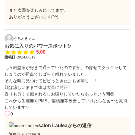
また次回を楽しみにしてます。
ありがとうございます(^^)
うちとき
さん
お気に入りのパワースポット✨
5.00
投稿日
2024/06/19
元々岩盤浴が好きで通っていたのですが、のぼせてクラクラして
しまうのが難点でしばらく離れていました。
そんな時に見つけてビビっときたよもぎ蒸し！！
顔は涼しいままで体は大量に発汗！
香りも良くて癒されるしお喋りしていたらあっという間😆
これから生理痛やPMS、偏頭痛等改善していけたらなぁ〜と期待
しています✨
0
salon Lauleaからの返信
返信日
2024/06/19