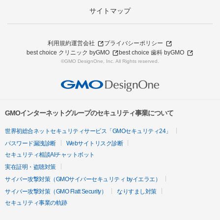
サイトマップ
利用規約
運営会社
プライバシーポリシー
best choice クリニック byGMO
best choice 歯科 byGMO
©GMO DesignOne, Inc. All Rights reserved.
GMOインターネットグループのセキュリティ事業について
世界初総合ネットセキュリティサービス「GMOセキュリティ24」
パスワード漏洩診断
Webサイトリスク診断
セキュリティ相談AIチャットボット
実在証明・盗聴対策
サイバー攻撃対策（GMOサイバーセキュリティ byイエラエ）
サイバー攻撃対策（GMO Flatt Security）
なりすまし対策
セキュリティ事業の軌跡