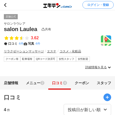
ログイン・登録
店舗公式
サロンラウレア
salon Laulea
共有
3.62
口コミ
4件
写真
4件
リラクゼーションマッサージ
エステ
コスメ・化粧品
クーポン有
駐車場有
QRコード決済可
女性スタッフ
女性歓迎
詳細情報を見る
店舗情報
メニュー
口コミ
クーポン
スタッフ
2
4
口コミ
4
件