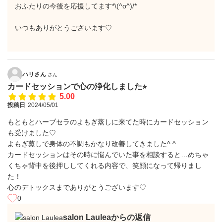
おふたりの今後を応援してます*\(^o^)/*
いつもありがとうございます♡
ハリさん
さん
カードセッションで心の浄化しました⭐︎
5.00
投稿日
2024/05/01
もともとハーブセラのよもぎ蒸しに来てた時にカードセッション
も受けました♡
よもぎ蒸しで身体の不調もかなり改善してきました^ ^
カードセッションはその時に悩んでいた事を相談すると…めちゃ
くちゃ背中を後押ししてくれる内容で、笑顔になって帰りまし
た！
心のデトックスまでありがとうございます♡
0
salon Lauleaからの返信