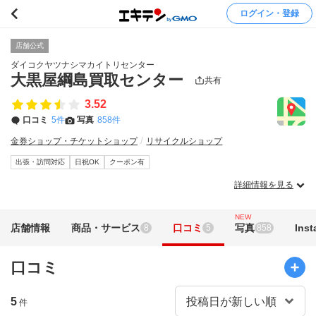
ログイン・登録
店舗公式
ダイコクヤツナシマカイトリセンター
大黒屋綱島買取センター
共有
3.52
口コミ
5件
写真
858件
金券ショップ・チケットショップ
リサイクルショップ
出張・訪問対応
日祝OK
クーポン有
詳細情報を見る
NEW
店舗情報
商品・サービス
口コミ
写真
Ins
8
5
858
口コミ
5
件