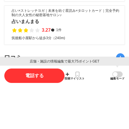
占い×ストレッチヨガ｜未来を紡ぐ星読み×タロットカード｜完全予約
制の大人女性の秘密基地サロン♪
占いまんまる
3.27
1件
筑後船小屋駅から徒歩3分（240m)
口コミ
店舗・施設の情報編集で最大75ポイントGET
口コミ投稿で最大85ポイント獲得できます
電話する
投稿
マイリスト
編集モード
口コミを投稿する
写真