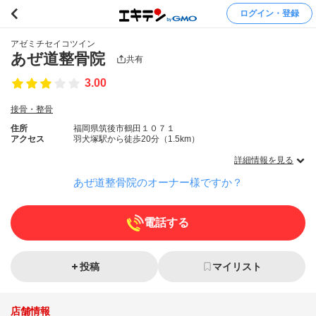
ログイン・登録
アゼミチセイコツイン
あぜ道整骨院
共有
3.00
接骨・整骨
住所
福岡県筑後市鶴田１０７１
アクセス
羽犬塚駅から徒歩20分（1.5km）
詳細情報を見る
あぜ道整骨院のオーナー様ですか？
電話する
投稿
マイリスト
店舗情報