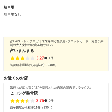
駐車場
駐車場なし
占い×ストレッチヨガ｜未来を紡ぐ星読み×タロットカード｜完全予約
制の大人女性の秘密基地サロン♪
占いまんまる
3.27
1件
筑後船小屋駅から徒歩3分（240m)
お近くのお店
気持ちが落ち着く“木”を基調とした内装の院内でリラックス♪
ヒロシゲ整骨院
3.75
5件
西牟田駅から徒歩11分（830m)