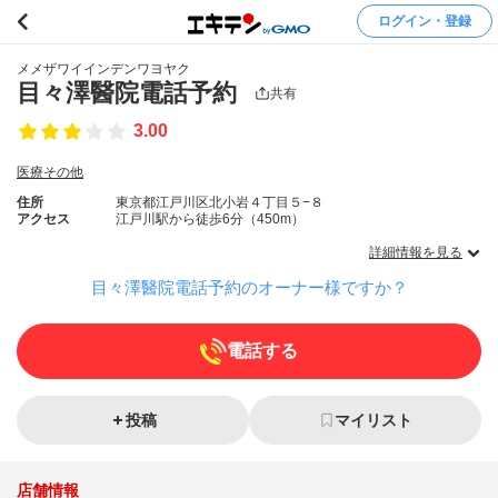
ログイン・登録
メメザワイインデンワヨヤク
目々澤醫院電話予約
共有
3.00
医療その他
住所
東京都江戸川区北小岩４丁目５−８
アクセス
江戸川駅から徒歩6分（450m）
詳細情報を見る
目々澤醫院電話予約のオーナー様ですか？
電話する
投稿
マイリスト
店舗情報